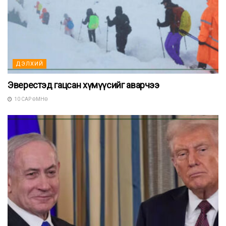
ДЭЛХИЙ
Эверестэд гацсан хүмүүсийг аварчээ
10 САР ӨМНӨ