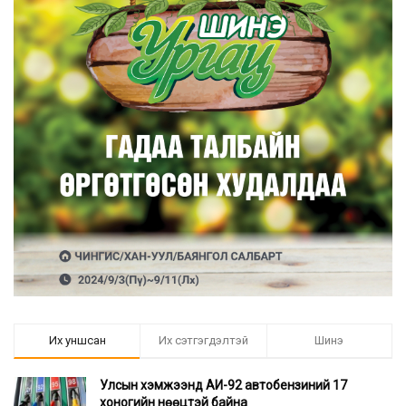
Их уншсан
Их сэтгэгдэлтэй
Шинэ
Улсын хэмжээнд АИ-92 автобензиний 17
хоногийн нөөцтэй байна