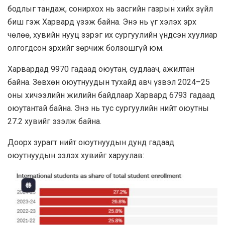
бодлыг тандаж, сонирхох нь засгийн газрын хийх зүйл
биш гэж Харвард үзэж байна. Энэ нь үг хэлэх эрх
чөлөө, хувийн нууц зэрэг их сургуулийн үндсэн хуулиар
олгогдсон эрхийг зөрчиж болзошгүй юм.
Харвардад 9970 гадаад оюутан, судлаач, ажилтан
байна. Зөвхөн оюутнуудын тухайд авч үзвэл 2024–25
оны хичээлийн жилийн байдлаар Харвард 6793 гадаад
оюутантай байна. Энэ нь тус сургуулийн нийт оюутны
27.2 хувийг эзэлж байна.
Доорх зурагт нийт оюутнуудын дунд гадаад
оюутнуудын эзлэх хувийг харуулав: