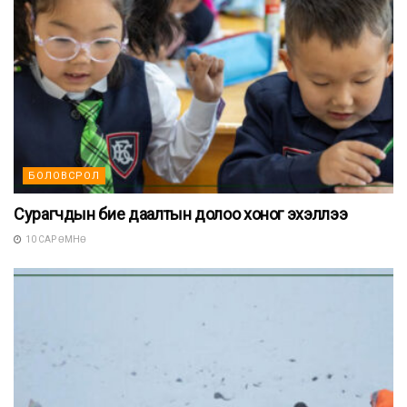
БОЛОВСРОЛ
Сурагчдын бие даалтын долоо хоног эхэллээ
10 САР ӨМНӨ