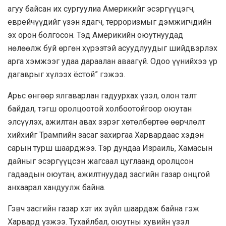
агуу байсан их сургуулиа Америкийг эсэргүүцэгч,
еврейчүүдийг үзэн ядагч, терроризмыг дэмжигчдийн
эх орон болгосон. Тэд Америкийн оюутнуудад
нөлөөлж буй өргөн хүрээтэй асуудлуудыг шийдвэрлэх
арга хэмжээг удаа дараалан аваагүй. Одоо үүнийхээ үр
дагаврыг хүлээх ёстой” гэжээ.
Арьс өнгөөр ялгаварлан гадуурхах үзэл, олон талт
байдал, тэгш оролцоотой холбоотойгоор оюутан
элсүүлэх, ажилтан авах зэрэг хөтөлбөртөө өөрчлөлт
хийхийг Трампийн засаг захиргаа Харвардаас хэдэн
сарын турш шаарджээ. Тэр дундаа Израиль, Хамасын
дайныг эсэргүүцсэн жагсаал цуглаанд оролцсон
гадаадын оюутан, ажилтнуудад засгийн газар онцгой
анхаарал хандуулж байна.
Гэвч засгийн газар хэт их зүйл шаардаж байна гэж
Харвард үзжээ. Тухайлбал, оюутны хувийн үзэл