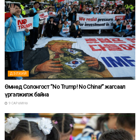
ДЭЛХИЙ
Өмнөд Солонгост “No Trump! No China!” жагсаал
үргэлжилж байна
9 САР ӨМНӨ