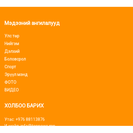
Мэдээний ангилалууд
Улс төр
Нийгэм
Дэлхий
Боловсрол
Спорт
Эрүүл мэнд
ФОТО
ВИДЕО
ХОЛБОО БАРИХ
Утас: +976 88113876
И-мэйл: info@topnews.mn