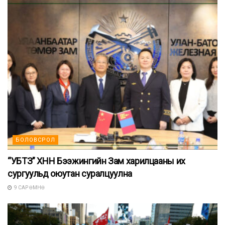
БОЛОВСРОЛ
“УБТЗ” ХНН Бээжингийн Зам харилцааны их
сургуульд оюутан суралцуулна
9 САР ӨМНӨ