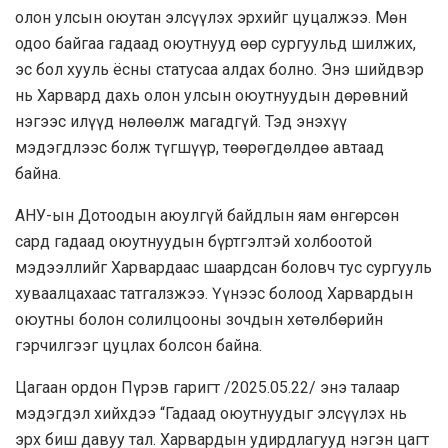
олон улсын оюутан элсүүлэх эрхийг цуцалжээ. Мөн
одоо байгаа гадаад оюутнууд өөр сургуульд шилжих,
эс бол хууль ёсны статусаа алдах болно. Энэ шийдвэр
нь Харвард дахь олон улсын оюутнуудын дөрөвний
нэгээс илүүд нөлөөлж магадгүй. Тэд энэхүү
мэдэгдлээс болж түгшүүр, төөрөгдөлдөө автаад
байна.
АНУ-ын Дотоодын аюулгүй байдлын яам өнгөрсөн
сард гадаад оюутнуудын бүртгэлтэй холбоотой
мэдээллийг Харвардаас шаардсан боловч тус сургууль
хуваалцахаас татгалзжээ. Үүнээс болоод Харвардын
оюутны болон солилцооны зочдын хөтөлбөрийн
гэрчилгээг цуцлах болсон байна.
Цагаан ордон Пүрэв гаригт /2025.05.22/ энэ талаар
мэдэгдэл хийхдээ “Гадаад оюутнуудыг элсүүлэх нь
эрх биш давуу тал. Харвардын удирдлагууд нэгэн цагт