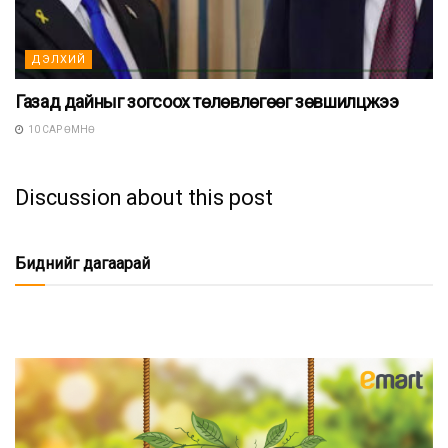
ДЭЛХИЙ
Газад дайныг зогсоох төлөвлөгөөг зөвшилцжээ
10 САР ӨМНӨ
Discussion about this post
Биднийг дагаарай