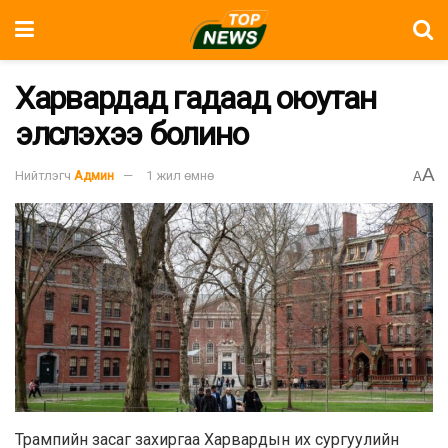
Харвардад гадаад оюутан
элсүүлэхээ болино
A
Нийтлэгч
Админ
1 жил өмнө
A
Трампийн засаг захиргаа Харвардын их сургуулийн