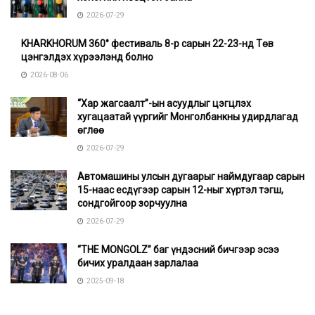
2026-07-29
KHARKHORUM 360° фестиваль 8-р сарын 22-23-нд Төв
цэнгэлдэх хүрээлэнд болно
2026-08-06
“Хар жагсаалт”-ын асуудлыг цэгцлэх
хугацаатай үүргийг Монголбанкны удирдлагад
өглөө
2026-07-29
Автомашины улсын дугаарыг наймдугаар сарын
15-наас есдүгээр сарын 12-ныг хүртэл тэгш,
сондгойгоор зорчуулна
2026-07-29
“THE MONGOLZ” баг үндэсний бичгээр эсээ
бичих уралдаан зарлалаа
2025-09-18