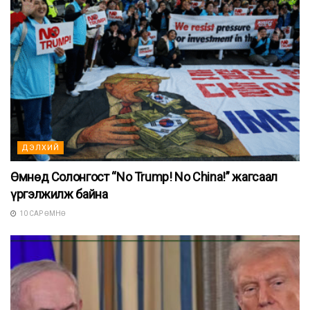
ДЭЛХИЙ
Өмнөд Солонгост “No Trump! No China!” жагсаал
үргэлжилж байна
10 САР ӨМНӨ