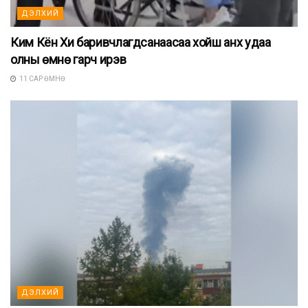
ДЭЛХИЙ
Ким Кён Хи баривчлагдсанаасаа хойш анх удаа
олны өмнө гарч ирэв
11 САР ӨМНӨ
ДЭЛХИЙ