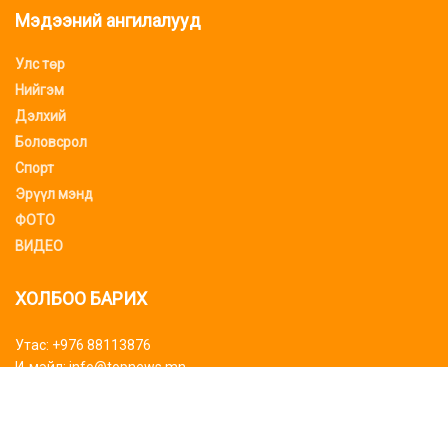
Мэдээний ангилалууд
Улс төр
Нийгэм
Дэлхий
Боловсрол
Спорт
Эрүүл мэнд
ФОТО
ВИДЕО
ХОЛБОО БАРИХ
Утас: +976 88113876
И-мэйл: info@topnews.mn
ХАЯГ БАЙРШИЛ