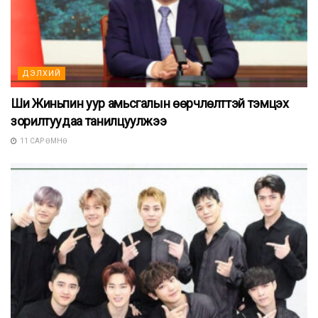
ДЭЛХИЙ
Ши Жиньпин уур амьсгалын өөрчлөлттэй тэмцэх
зорилтуудаа танилцуулжээ
11 САР ӨМНӨ