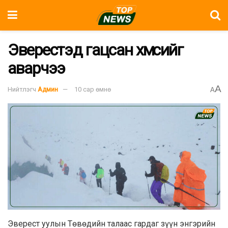
Эверестэд гацсан хүмүүсийг
аварчээ
A
Нийтлэгч
Админ
10 сар өмнө
A
Эверест уулын Төвөдийн талаас гардаг зүүн энгэрийн