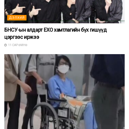
ДЭЛХИЙ
БНСУ-ын алдарт EXO хамтлагийн бүх гишүүд
цэргээс иржээ
11 САР ӨМНӨ