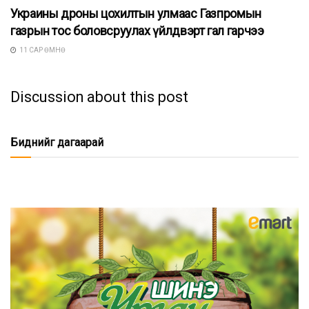
Украины дроны цохилтын улмаас Газпромын
газрын тос боловсруулах үйлдвэрт гал гарчээ
11 САР ӨМНӨ
Discussion about this post
Биднийг дагаарай