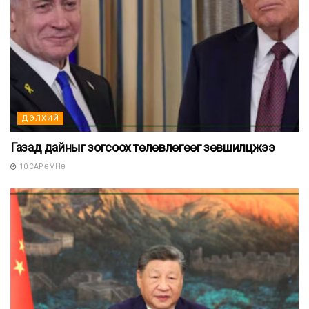
ДЭЛХИЙ
Газад дайныг зогсоох төлөвлөгөөг зөвшилцжээ
10 САР ӨМНӨ