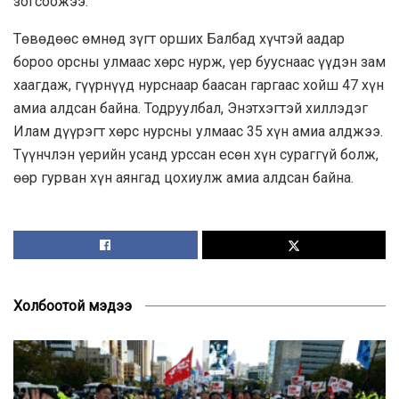
зогсоожээ.
Төвөдөөс өмнөд зүгт орших Балбад хүчтэй аадар
бороо орсны улмаас хөрс нурж, үер бууснаас үүдэн зам
хаагдаж, гүүрнүүд нурснаар баасан гаргаас хойш 47 хүн
амиа алдсан байна. Тодруулбал, Энэтхэгтэй хиллэдэг
Илам дүүрэгт хөрс нурсны улмаас 35 хүн амиа алджээ.
Түүнчлэн үерийн усанд урссан есөн хүн сураггүй болж,
өөр гурван хүн аянгад цохиулж амиа алдсан байна.
Холбоотой мэдээ