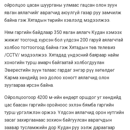
ойролцоо цасан шуурганы улмаас гацсан олон зуун
явган аялагчийг аврагчид аюулгүй газар руу замчилж
байна гэж Хятадын төрийн хэвлэлд мэдээлжээ.
Ням гаргийн байдлаар 350 явган аялагч Кудан хэмээх
жижиг тосгонд хүрсэн бол үлдсэн 200 гаруй аялагчтай
холбоо тогтоогоод байна гэж Хятадын төв телевиз
/CCTV/ мэдээлжээ. Хятадад үндэсний баяраар найм
хоногийн турш амарч байгаатай холбогдуулан
Эверестийн зүүн талаас гардаг энгэр рүү хөтөлдөг
Карма хөндийд энэ долоо хоногт аялагчид олон
зуугаараа ирсэн байна.
Ойролцоогоор 4200 м-ийн өндөрт оршдог уг хөндийд
цас баасан гаргийн оройноос эхлэн бямба гаргийн
турш үргэлжлэн оржээ. Үлдсэн аялагчид орон нутгийн
засаг захиргаанаас зохион байгуулсан аврагчдын
заавар тусламжийн дор Кудан руу ээлж дараагаар