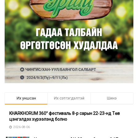
Их уншсан
Их сэтгэгдэлтэй
Шинэ
KHARKHORUM 360° фестиваль 8-р сарын 22-23-нд Төв
цэнгэлдэх хүрээлэнд болно
2026-08-06