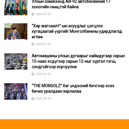
Улсын хэмжээнд АИ-92 автобензиний 17
хоногийн нөөцтэй байна
2026-07-29
“Хар жагсаалт”-ын асуудлыг цэгцлэх
хугацаатай үүргийг Монголбанкны удирдлагад
өглөө
2026-07-29
Автомашины улсын дугаарыг наймдугаар сарын
15-наас есдүгээр сарын 12-ныг хүртэл тэгш,
сондгойгоор зорчуулна
2026-07-29
“THE MONGOLZ” баг үндэсний бичгээр эсээ
бичих уралдаан зарлалаа
2025-09-18