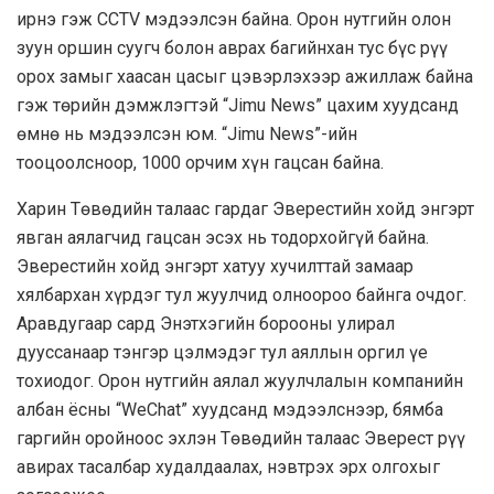
ирнэ гэж CCTV мэдээлсэн байна. Орон нутгийн олон
зуун оршин суугч болон аврах багийнхан тус бүс рүү
орох замыг хаасан цасыг цэвэрлэхээр ажиллаж байна
гэж төрийн дэмжлэгтэй “Jimu News” цахим хуудсанд
өмнө нь мэдээлсэн юм. “Jimu News”-ийн
тооцоолсноор, 1000 орчим хүн гацсан байна.
Харин Төвөдийн талаас гардаг Эверестийн хойд энгэрт
явган аялагчид гацсан эсэх нь тодорхойгүй байна.
Эверестийн хойд энгэрт хатуу хучилттай замаар
хялбархан хүрдэг тул жуулчид олноороо байнга очдог.
Аравдугаар сард Энэтхэгийн борооны улирал
дууссанаар тэнгэр цэлмэдэг тул аяллын оргил үе
тохиодог. Орон нутгийн аялал жуулчлалын компанийн
албан ёсны “WeChat” хуудсанд мэдээлснээр, бямба
гаргийн оройноос эхлэн Төвөдийн талаас Эверест рүү
авирах тасалбар худалдаалах, нэвтрэх эрх олгохыг