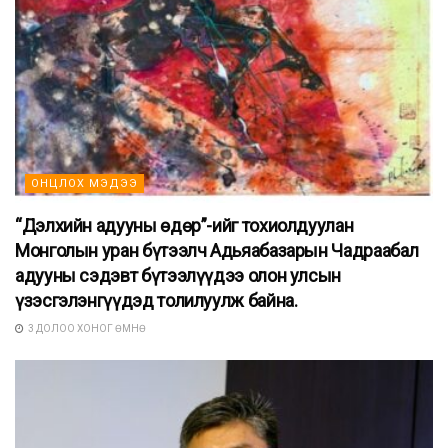
ОНЦЛОХ МЭДЭЭ
“Дэлхийн адууны өдөр”-ийг тохиолдуулан
Монголын уран бүтээлч Адьяабазарын Чадраабал
адууны сэдэвт бүтээлүүдээ олон улсын
үзэсгэлэнгүүдэд толилуулж байна.
3 ДОЛОО ХОНОГ ӨМНӨ