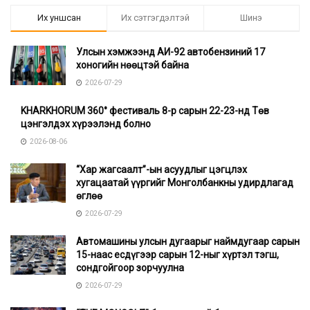
Их уншсан
Их сэтгэгдэлтэй
Шинэ
Улсын хэмжээнд АИ-92 автобензиний 17
хоногийн нөөцтэй байна
2026-07-29
KHARKHORUM 360° фестиваль 8-р сарын 22-23-нд Төв
цэнгэлдэх хүрээлэнд болно
2026-08-06
“Хар жагсаалт”-ын асуудлыг цэгцлэх
хугацаатай үүргийг Монголбанкны удирдлагад
өглөө
2026-07-29
Автомашины улсын дугаарыг наймдугаар сарын
15-наас есдүгээр сарын 12-ныг хүртэл тэгш,
сондгойгоор зорчуулна
2026-07-29