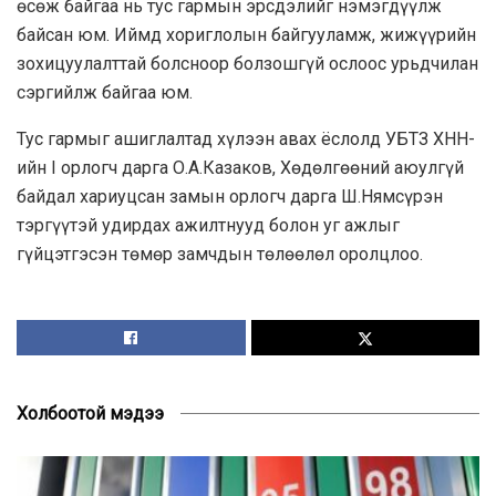
өсөж байгаа нь тус гармын эрсдэлийг нэмэгдүүлж
байсан юм. Иймд хориглолын байгууламж, жижүүрийн
зохицуулалттай болсноор болзошгүй ослоос урьдчилан
сэргийлж байгаа юм.
Тус гармыг ашиглалтад хүлээн авах ёслолд УБТЗ ХНН-
ийн I орлогч дарга О.А.Казаков, Хөдөлгөөний аюулгүй
байдал хариуцсан замын орлогч дарга Ш.Нямсүрэн
тэргүүтэй удирдах ажилтнууд болон уг ажлыг
гүйцэтгэсэн төмөр замчдын төлөөлөл оролцлоо.
Холбоотой мэдээ