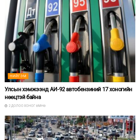
НИЙГЭМ
Улсын хэмжээнд АИ-92 автобензиний 17 хоногийн
нөөцтэй байна
2 ДОЛОО ХОНОГ ӨМНӨ