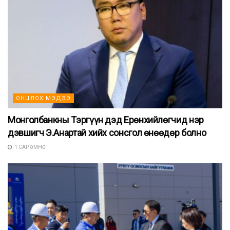
ОНЦЛОХ МЭДЭЭ
Монголбанкны Тэргүүн дэд Ерөнхийлөгчид нэр
дэвшигч Э.Анартай хийх сонсгол өнөөдөр болно
1 САР ӨМНӨ