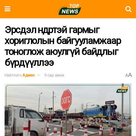
Эрсдэл өндөртэй гармыг
хориглолын байгууламжаар
тоноглож аюулгүй байдлыг
бүрдүүллээ
A
Нийтлэгч
Админ
9 сар өмнө
A