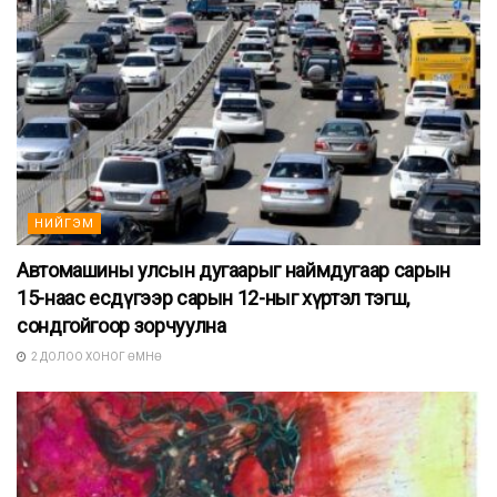
НИЙГЭМ
Автомашины улсын дугаарыг наймдугаар сарын
15-наас есдүгээр сарын 12-ныг хүртэл тэгш,
сондгойгоор зорчуулна
2 ДОЛОО ХОНОГ ӨМНӨ