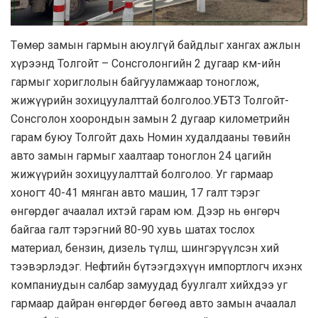
Төмөр замын гармын аюулгүй байдлыг хангах ажлын
хүрээнд Толгойт – Сонсголонгийн 2 дугаар км-ийн
гармыг хориглолын байгууламжаар тоноглож,
жижүүрийн зохицуулалттай болголоо.УБТЗ Толгойт-
Сонсголон хоорондын замын 2 дугаар километрийн
гарам буюу Толгойт дахь Номин худалдааны төвийн
авто замын гармыг хаалтаар тоноглон 24 цагийн
жижүүрийн зохицуулалттай болголоо. Уг гармаар
хоногт 40-41 мянган авто машин, 17 галт тэрэг
өнгөрдөг ачаалал ихтэй гарам юм. Дээр нь өнгөрч
байгаа галт тэрэгний 80-90 хувь шатах тослох
материал, бензин, дизель түлш, шингэрүүлсэн хий
тээвэрлэдэг. Нефтийн бүтээгдэхүүн импортлогч ихэнх
компаниудын салбар замуудад буулгалт хийхдээ уг
гармаар дайран өнгөрдөг бөгөөд авто замын ачаалал