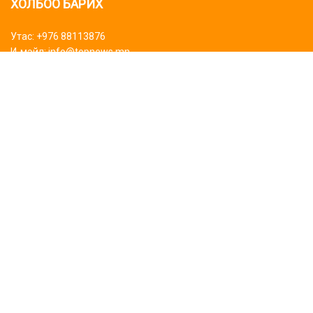
ХОЛБОО БАРИХ
Утас: +976 88113876
И-мэйл: info@topnews.mn
ХАЯГ БАЙРШИЛ
Bluemon tower
Биднийг дагаарай
Сурталчилгаа байрлуулах
Бидний тухай
©2024 Topnews.mn