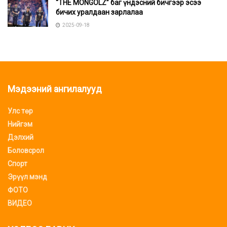
“THE MONGOLZ” баг үндэсний бичгээр эсээ
бичих уралдаан зарлалаа
2025-09-18
Мэдээний ангилалууд
Улс төр
Нийгэм
Дэлхий
Боловсрол
Спорт
Эрүүл мэнд
ФОТО
ВИДЕО