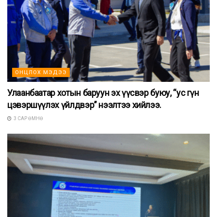
ОНЦЛОХ МЭДЭЭ
Улаанбаатар хотын баруун эх үүсвэр буюу, “ус гүн
цэвэршүүлэх үйлдвэр” нээлтээ хийлээ.
3 САР ӨМНӨ