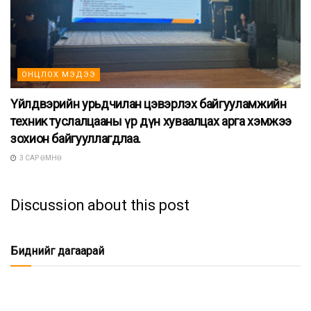
ОНЦЛОХ МЭДЭЭ
Үйлдвэрийн урьдчилан цэвэрлэх байгууламжийн
техник туслалцааны үр дүн хуваалцах арга хэмжээ
зохион байгууллагдлаа.
3 САР ӨМНӨ
Discussion about this post
Биднийг дагаарай