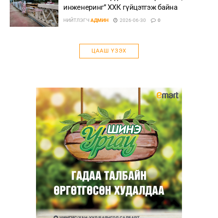
инженеринг” ХХК гүйцэтгэж байна
НИЙТЛЭГЧ
АДМИН
2026-06-30
0
ЦААШ ҮЗЭХ