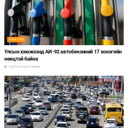
НИЙГЭМ
Улсын хэмжээнд АИ-92 автобензиний 17 хоногийн
нөөцтэй байна
1 ДОЛОО ХОНОГ ӨМНӨ