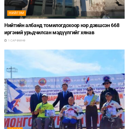
НИЙГЭМ
Нийтийн албанд томилогдохоор нэр дэвшсэн 668
иргэний урьдчилсан мэдүүлгийг хянав
1 САР ӨМНӨ