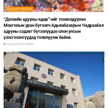
ОНЦЛОХ МЭДЭЭ
“Дэлхийн адууны өдөр”-ийг тохиолдуулан
Монголын уран бүтээлч Адьяабазарын Чадраабал
адууны сэдэвт бүтээлүүдээ олон улсын
үзэсгэлэнгүүдэд толилуулж байна.
2 ДОЛОО ХОНОГ ӨМНӨ