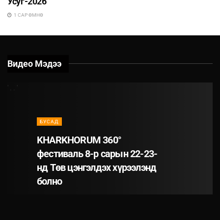
Усуг-2026
1 САР ӨМНӨ
Видео Мэдээ
' . . '
БУСАД
KHARKHORUM 360°
фестиваль 8-р сарын 22-23-
нд Төв цэнгэлдэх хүрээлэнд
болно