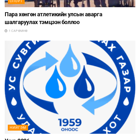
СПОРТ
Пара хөнгөн атлетикийн улсын аварга
шалгаруулах тэмцээн боллоо
1 САР ӨМНӨ
НИЙГЭМ