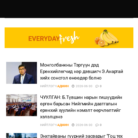
Монголбанкны Тэргүүн дэд
Ерөнхийлөгчид нэр дэвшигч Э.Анартай
хийх сонсгол өнөөдөр болно
НИЙТЛЭГЧ
АДМИН
2026-06-30
0
ЧУУЛГАН: Б.Түвшин нарын гишүүдийн
өргөн барьсан Нийгмийн даатгалын
ерөнхий хуулийн нэмэлт өөрчлөлтийг
хэлэлцэнэ
НИЙТЛЭГЧ
АДМИН
2026-06-30
0
Энхтайваны гүүрний засварыг “Гоц тех