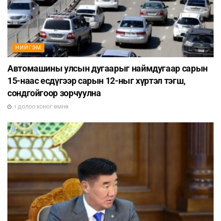
НИЙГЭМ
Автомашины улсын дугаарыг наймдугаар сарын
15-наас есдүгээр сарын 12-ныг хүртэл тэгш,
сондгойгоор зорчуулна
1 ДОЛОО ХОНОГ ӨМНӨ