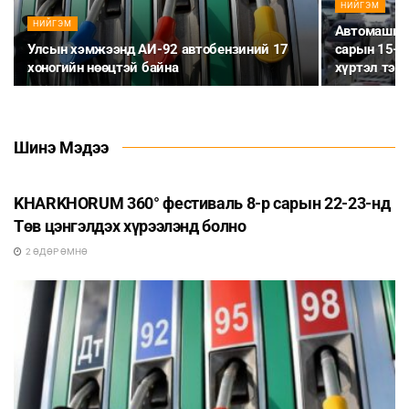
НИЙГЭМ
НИЙГЭМ
Автомашины
Улсын хэмжээнд АИ-92 автобензиний 17
сарын 15-н
хоногийн нөөцтэй байна
хүртэл тэгш
Шинэ Мэдээ
БУСАД
KHARKHORUM 360° фестиваль 8-р сарын 22-23-нд
Төв цэнгэлдэх хүрээлэнд болно
2 ӨДӨР ӨМНӨ