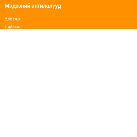
Мэдээний ангилалууд
Улс төр
Нийгэм
Дэлхий
Боловсрол
Спорт
Эрүүл мэнд
ФОТО
ВИДЕО
ХОЛБОО БАРИХ
Утас: +976 88113876
И-мэйл: info@topnews.mn
ХАЯГ БАЙРШИЛ