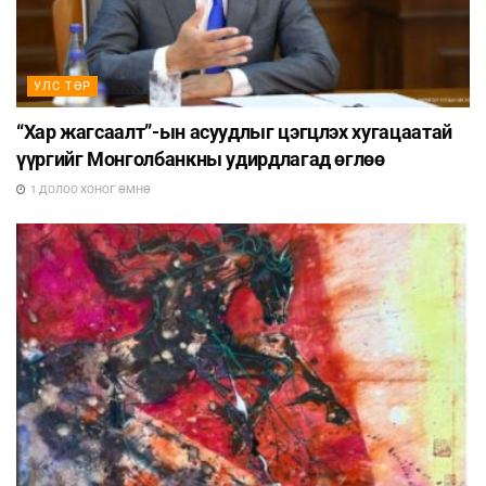
УЛС ТӨР
“Хар жагсаалт”-ын асуудлыг цэгцлэх хугацаатай
үүргийг Монголбанкны удирдлагад өглөө
1 ДОЛОО ХОНОГ ӨМНӨ