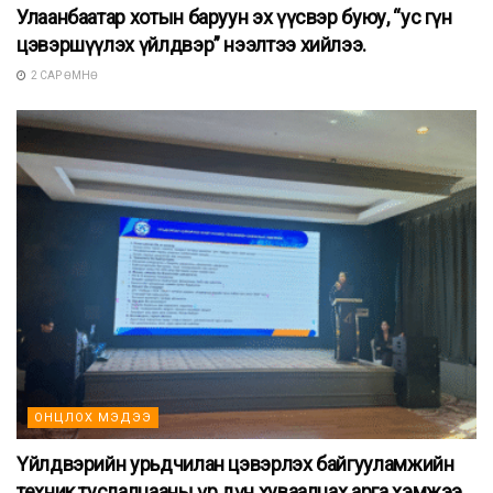
Улаанбаатар хотын баруун эх үүсвэр буюу, “ус гүн
цэвэршүүлэх үйлдвэр” нээлтээ хийлээ.
2 САР ӨМНӨ
ОНЦЛОХ МЭДЭЭ
Үйлдвэрийн урьдчилан цэвэрлэх байгууламжийн
техник туслалцааны үр дүн хуваалцах арга хэмжээ