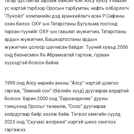
татар цустайгаа зарлаж байсан юм. Алсу буюу Улаахан
ус нэртэй тэрбээр Оросын тэрбумтан, нефть олборлогч
“Лукойл” компанийн дэд ерөнхийлөгч асан Р.Сафины
охин билээ. ОХУ-ын Татарстаны Бугульма тосгонд
төрсөн түүнийг ОХУ-ын гавьяат жүжигчин, Татарстаны
ардын жүжигчин, Башкортостаны ардын
жүжигчин цолоор шагнасан байдаг. Түүний хувьд 2006
онд бизнесмен Ян Абрамовтай гэрлэж, гурван
хүүхэдтэй болсон байна.
1999 онд Алсу өөрийн анхны “Алсу” нэртэй цомгоо
гаргаж, “Зимний сон” (Өвлийн зүүд) дуугаараа алдартай
болсон. Харин 2000 онд “Евровидение” дууны
тэмцээнд Оросыг төлөөлж, “Соло” дуугаараа
хоёрдугаар байр эзэлж байв. Тэгвэл хамгийн сүүлд
2023 онд “Скучаю вопреки” нэртэй шинэ синглээ
гаргажээ.