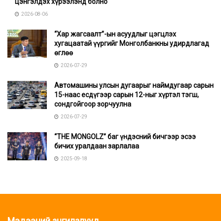
цэнгэлдэх хүрээлэнд болно
2026-08-06
“Хар жагсаалт”-ын асуудлыг цэгцлэх
хугацаатай үүргийг Монголбанкны удирдлагад
өглөө
2026-07-29
Автомашины улсын дугаарыг наймдугаар сарын
15-наас есдүгээр сарын 12-ныг хүртэл тэгш,
сондгойгоор зорчуулна
2026-07-29
“THE MONGOLZ” баг үндэсний бичгээр эсээ
бичих уралдаан зарлалаа
2025-09-18
Мэдээний ангилалууд