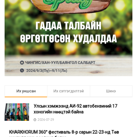
Их уншсан
Их сэтгэгдэлтэй
Шинэ
Улсын хэмжээнд АИ-92 автобензиний 17
хоногийн нөөцтэй байна
2026-07-29
KHARKHORUM 360° фестиваль 8-р сарын 22-23-нд Төв