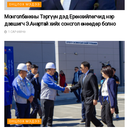
ОНЦЛОХ МЭДЭЭ
Монголбанкны Тэргүүн дэд Ерөнхийлөгчид нэр
дэвшигч Э.Анартай хийх сонсгол өнөөдөр болно
1 САР ӨМНӨ
ОНЦЛОХ МЭДЭЭ