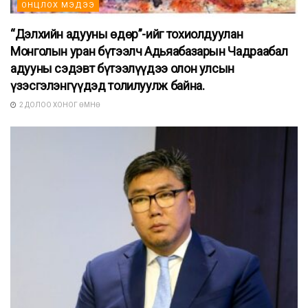
ОНЦЛОХ МЭДЭЭ
“Дэлхийн адууны өдөр”-ийг тохиолдуулан
Монголын уран бүтээлч Адьяабазарын Чадраабал
адууны сэдэвт бүтээлүүдээ олон улсын
үзэсгэлэнгүүдэд толилуулж байна.
2 ДОЛОО ХОНОГ ӨМНӨ