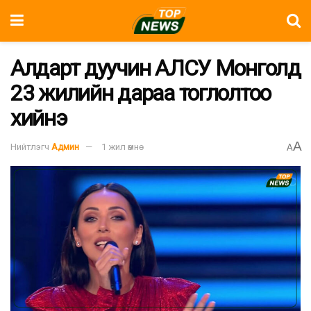
Алдарт дуучин АЛСУ Монголд
23 жилийн дараа тоглолтоо
хийнэ
A
Нийтлэгч
Админ
1 жил өмнө
A