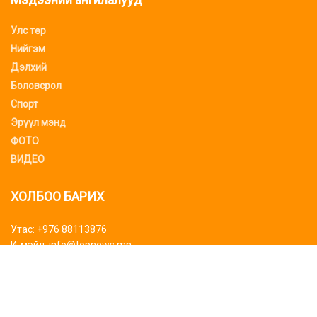
Улс төр
Нийгэм
Дэлхий
Боловсрол
Спорт
Эрүүл мэнд
ФОТО
ВИДЕО
ХОЛБОО БАРИХ
Утас: +976 88113876
И-мэйл: info@topnews.mn
ХАЯГ БАЙРШИЛ