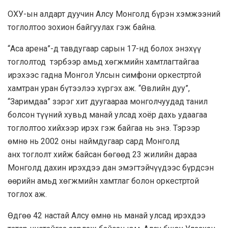
ОХУ-ын алдарт дуучин Алсу Монголд бүрэн хэмжээний
тоглолтоо зохион байгуулах гэж байна.
“Аса арена”-д тавдугаар сарын 17-нд болох энэхүү
тоглолтод тэрбээр амьд хөгжмийн хамтлагтайгаа
ирэхээс гадна Монгол Улсын симфони оркестртой
хамтран уран бүтээлээ хүргэх аж. “Өвлийн дуу”,
“Заримдаа” зэрэг хит дуугаараа монголчуудад танил
болсон түүний хувьд манай улсад хоёр дахь удаагаа
тоглолтоо хийхээр ирэх гэж байгаа нь энэ. Тэрээр
өмнө нь 2002 оны наймдугаар сард Монголд
анх тоглолт хийж байсан бөгөөд 23 жилийн дараа
Монголд дахин ирэхдээ дан эмэгтэйчүүдээс бүрдсэн
өөрийн амьд хөгжмийн хамтлаг болон оркестртой
тоглох аж.
Өдгөө 42 настай Алсу өмнө нь манай улсад ирэхдээ