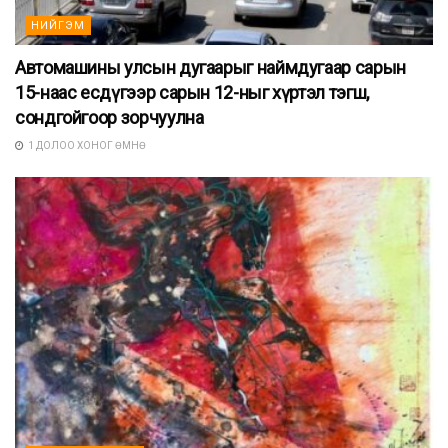
НИЙГЭМ
Автомашины улсын дугаарыг наймдугаар сарын
15-наас есдүгээр сарын 12-ныг хүртэл тэгш,
сондгойгоор зорчуулна
1 ДОЛОО ХОНОГ ӨМНӨ