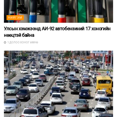
НИЙГЭМ
Улсын хэмжээнд АИ-92 автобензиний 17 хоногийн
нөөцтэй байна
1 ДОЛОО ХОНОГ ӨМНӨ