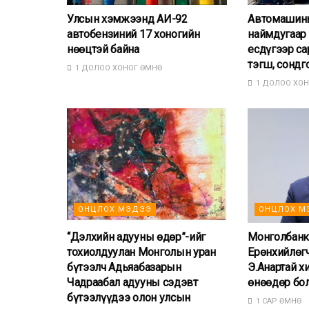
Улсын хэмжээнд АИ-92
Автомашины
автобензиний 17 хоногийн
наймдугаар 
нөөцтэй байна
есдүгээр са
тэгш, сондг
1 ДОЛОО ХОНОГ ӨМНӨ
1 ДОЛОО ХОН
ОНЦЛОХ МЭДЭЭ
ОНЦЛОХ М
“Дэлхийн адууны өдөр”-ийг
Монголбанк
тохиолдуулан Монголын уран
Ерөнхийлөг
бүтээлч Адьяабазарын
Э.Анартай х
Чадраабал адууны сэдэвт
өнөөдөр бо
бүтээлүүдээ олон улсын
1 САР ӨМНӨ