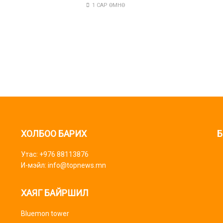
1 САР ӨМНӨ
ХОЛБОО БАРИХ
Б
Утас: +976 88113876
И-мэйл: info@topnews.mn
ХАЯГ БАЙРШИЛ
Bluemon tower