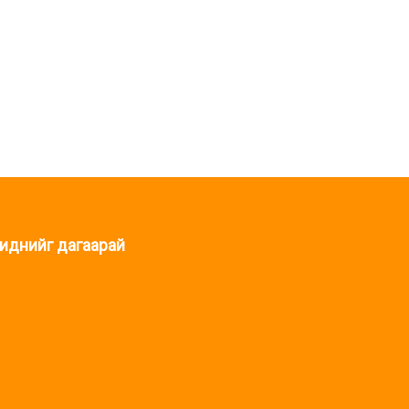
иднийг дагаарай