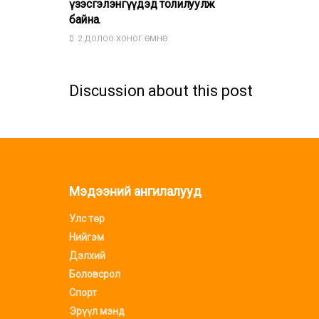
үзэсгэлэнгүүдэд толилуулж
байна.
2 ДОЛОО ХОНОГ ӨМНӨ
Discussion about this post
Мэдээний ангилалууд
Улс төр
Нийгэм
Дэлхий
Боловсрол
Спорт
Эрүүл мэнд