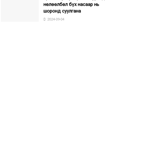
нөлөөлбөл бүх насаар нь
шоронд суулгана
2024-09-04