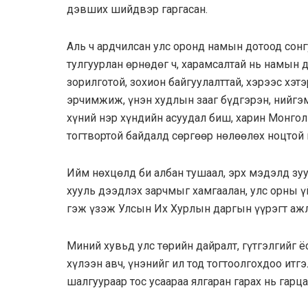
дэвших шийдвэр гаргасан.
Аль ч ардчилсан улс оронд намын дотоод сонг
тулгуурлан өрнөдөг ч, харамсалтай нь намын 
зорилготой, зохион байгуулалттай, хэрээс хэт
эрчимжиж, үнэн худлын зааг бүдгэрэн, нийгэм
хүний нэр хүндийн асуудал биш, харин Монго
тогтвортой байдалд сөргөөр нөлөөлөх ноцтой 
Ийм нөхцөлд би албан тушаал, эрх мэдэлд зуур
хууль дээдлэх зарчмыг хамгаалан, улс орны үй
гэж үзэж Улсын Их Хурлын даргын үүрэгт ажл
Миний хувьд улс төрийн дайралт, гүтгэлгийг ёс
хүлээн авч, үнэнийг ил тод тогтоолгохдоо итг
шалгуураар тос усаараа ялгаран гарах нь гарца