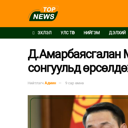
ЭХЛЭЛ
УЛС ТӨР
НИЙГЭМ
ДЭЛХИЙ
Д.Амарбаясгалан 
сонгуульд өрсөлдө
Нийтлэгч
Админ
9 сар өмнө