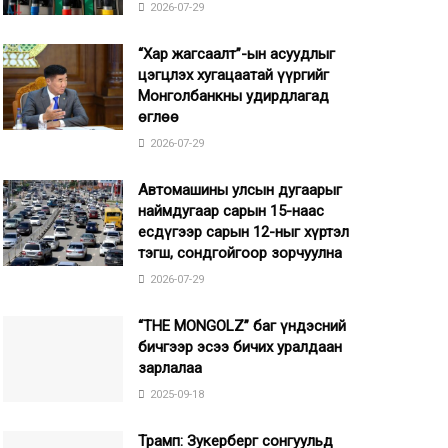
2026-07-29
“Хар жагсаалт”-ын асуудлыг
цэгцлэх хугацаатай үүргийг
Монголбанкны удирдлагад
өглөө
2026-07-29
Автомашины улсын дугаарыг
наймдугаар сарын 15-наас
есдүгээр сарын 12-ныг хүртэл
тэгш, сондгойгоор зорчуулна
2026-07-29
“THE MONGOLZ” баг үндэсний
бичгээр эсээ бичих уралдаан
зарлалаа
2025-09-18
Трамп: Зукерберг сонгуульд