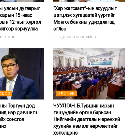
 улсын дугаарыг
“Хар жагсаалт”-ын асуудлыг
сарын 15-наас
цэгцлэх хугацаатай үүргийг
рын 12-ныг хүртэл
Монголбанкны удирдлагад
ойгоор зорчуулна
өглөө
ОГ ӨМНӨ
1 ДОЛОО ХОНОГ ӨМНӨ
ЭДЭЭ
УЛС ТӨР
ны Тэргүүн дэд
ЧУУЛГАН: Б.Түвшин нарын
чид нэр дэвшигч
гишүүдийн өргөн барьсан
ийх сонсгол
Нийгмийн даатгалын ерөнхий
лно
хуулийн нэмэлт өөрчлөлтийг
хэлэлцэнэ