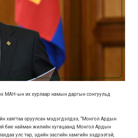
ох МАН-ын их хурлаар намын даргын сонгуульд
ийн хаягтаа оруулсан мэдэгдэлдээ, “Монгол Ардын
ий бие найман жилийн хугацаанд Монгол Ардын
хдаа улс төр, эдийн засгийн хамгийн ээдрээтэй,