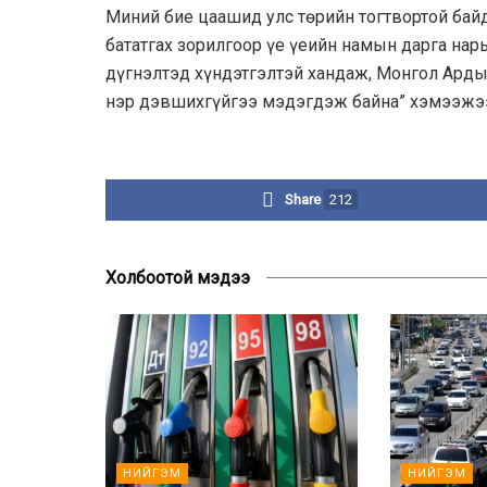
Миний бие цаашид улс төрийн тогтвортой бай
бататгах зорилгоор үе үеийн намын дарга на
дүгнэлтэд хүндэтгэлтэй хандаж, Монгол Ард
нэр дэвшихгүйгээ мэдэгдэж байна” хэмээжэ
Share
212
Холбоотой мэдээ
НИЙГЭМ
НИЙГЭМ