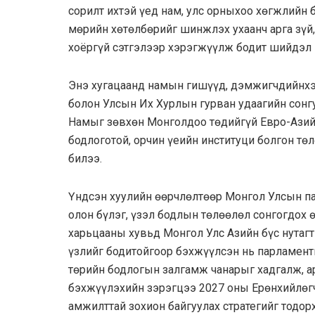
сорилт ихтэй үед нам, улс орныхоо хөгжлийн 
мөрийн хөтөлбөрийг шинжлэх ухаанч арга зүй,
хоёргүй сэтгэлээр хэрэгжүүлж бодит шийдэл 
Энэ хугацаанд намын гишүүд, дэмжигчдийнхэ
болон Улсын Их Хурлын гурван удаагийн сонг
Намыг зөвхөн Монголдоо төдийгүй Евро-Азийн
бодлоготой, орчин үеийн институци болгон тө
билээ.
Үндсэн хуулийн өөрчлөлтөөр Монгол Улсын п
олон бүлэг, үзэл бодлын төлөөлөл сонгогдох
харьцааны хувьд Монгол Улс Азийн бүс нутагт
үзлийг бодитойгоор бэхжүүлсэн нь парламент
төрийн бодлогын залгамж чанарыг хадгалж, а
бэхжүүлэхийн зэрэгцээ 2027 оны Ерөнхийлөг
амжилттай зохион байгуулах стратегийг тодор