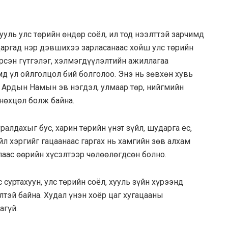
ууль улс төрийн өндөр соёл, ил тод нээлттэй зарчимд
даргад нэр дэвшихээ зарласанаас хойш улс төрийн
эрсэн гүтгэлэг, хэлмэгдүүлэлтийн ажиллагаа
д үл ойлголцол бий болголоо. Энэ нь зөвхөн хувь
л Ардын Намын эв нэгдэл, улмаар төр, нийгмийн
нөхцөл болж байна.
алдахыг бус, харин төрийн үнэт зүйл, шударга ёс,
л хэргийг гацаанаас гаргах нь хамгийн зөв алхам
аас өөрийн хүсэлтээр чөлөөлөгдсөн болно.
 суртахуун, улс төрийн соёл, хууль зүйн хүрээнд
элтэй байна. Худал үнэн хоёр цаг хугацааны
агүй.