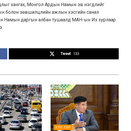
длыг хангах, Монгол Ардын Намын эв нэгдлийг
рын болон зөвшилцлийн ажлын хэсгийн санал
ын Намын даргын албан тушаалд МАН-ын Их хурлаар
э.
Tweet
133
УЛС ТӨР