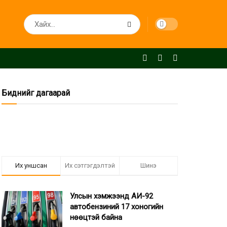
Биднийг дагаарай
Их уншсан
Их сэтгэгдэлтэй
Шинэ
Улсын хэмжээнд АИ-92
автобензиний 17 хоногийн
нөөцтэй байна