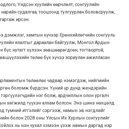
бодлого, Үндсэн хуулийн өөрчлөлт, сонгуулийн
 нарийн судалгаа, тооцоонд тулгуурлан боловсруулж,
гаргаж ирсэн.
э дэмжлэг, хамтын хүчээр Ерөнхийлөгчийн сонгууль
уулийн ялалтыг дараалан байгуулж, Монгол Ардын
 бүс нутагт хүлээн зөвшөөрөгдсөн, тогтвортой,
лөвшүүлэхийн төлөө бүх хүчээ зориулан ажилласан
арламентын төлөөлөх чадвар нэмэгдэж, нийгмийн
 өргөн боломж бүрдсэн. Үүний үр дүнд жендэрийн
 тэргүүлэгчдийн нэг болж, ардчиллын олон ургалч
ын хөгжилд түүхэн алхам болсон. Энэ шинэ нөхцөлд
рд түмний итгэлийг сэргээж, намын эв нэгдлийг
чийн болон 2028 оны Улсын Их Хурлын сонгуулийг
хойлох нь нэн чухал хэмээн үзэж намын даргад нэр