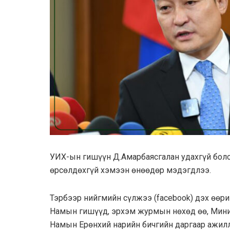
УИХ-ын гишүүн Д.Амарбаясгалан удахгүй бол
өрсөлдөхгүй хэмээн өнөөдөр мэдэгдлээ.
Тэрбээр нийгмийн сүлжээ (facebook) дэх өөр
Намын гишүүд, эрхэм журмын нөхөд өө, Мин
Намын Ерөнхий нарийн бичгийн даргаар ажилла