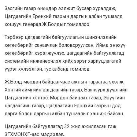
Засгийн газар өнөөдөр ээлжит бусаар хуралдаж,
Цагдаагийн Ерөнхий газрын даргын албан тушаалд
хошууч генерал Ж.Болдыг томиллоо.
Тэрбээр цагдаагийн байгууллагын шинэчлэлийн
хөтөлбөрийг санаачлан боловсруулсан. Иймд энэхүү
хөтөлбөрийг хэрэгжүүлэх, цагдаагийн байгууллагад
системийн инженерчлэл хийх зэрэг хариуцлагатай
үүрэг хүлээлгэн, тус албанд томилов.
Ж.Болд мөрдөн байцаагчаас ажлын гараагаа эхэлж,
Хэнтий аймгийн цагдаагийн газар, Баянзүрх дүүргийн
Цагдаагийн хэлтэс, Мөрдөн байцаах газар, Эрүүгийн
цагдаагийн газар, Цагдаагийн Ерөнхий газрын дэд
дарга болон даргын албан тушаалыг хашиж байсан.
Цагдаагийн байгууллагад 32 жил ажилласан гэж
ЗГХМОНХГ-аас мэдээлэв.