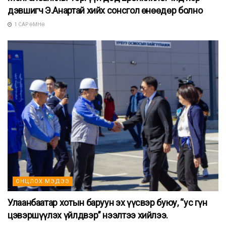
дэвшигч Э.Анартай хийх сонсгол өнөөдөр болно
1 САР ӨМНӨ
ОНЦЛОХ МЭДЭЭ
Улаанбаатар хотын баруун эх үүсвэр буюу, “ус гүн
цэвэршүүлэх үйлдвэр” нээлтээ хийлээ.