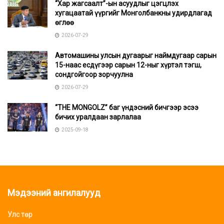
“Хар жагсаалт”-ын асуудлыг цэгцлэх
хугацаатай үүргийг Монголбанкны удирдлагад
өглөө
2026-07-29
Автомашины улсын дугаарыг наймдугаар сарын
15-наас есдүгээр сарын 12-ныг хүртэл тэгш,
сондгойгоор зорчуулна
2026-07-29
“THE MONGOLZ” баг үндэсний бичгээр эсээ
бичих уралдаан зарлалаа
2025-09-18
Мэдээний ангилалууд
Улс төр