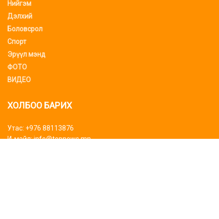
Нийгэм
Дэлхий
Боловсрол
Спорт
Эрүүл мэнд
ФОТО
ВИДЕО
ХОЛБОО БАРИХ
Утас: +976 88113876
И-мэйл: info@topnews.mn
ХАЯГ БАЙРШИЛ
Bluemon tower
Биднийг дагаарай