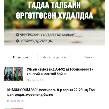
Их уншсан
Их сэтгэгдэлтэй
Шинэ
Улсын хэмжээнд АИ-92 автобензиний 17
хоногийн нөөцтэй байна
2026-07-29
KHARKHORUM 360° фестиваль 8-р сарын 22-23-нд Төв
цэнгэлдэх хүрээлэнд болно
2026-08-06