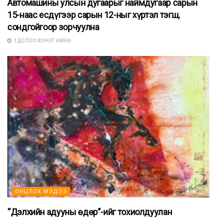
Автомашины улсын дугаарыг наймдугаар сарын
15-наас есдүгээр сарын 12-ныг хүртэл тэгш,
сондгойгоор зорчуулна
1 ДОЛОО ХОНОГ ӨМНӨ
ОНЦЛОХ МЭДЭЭ
“Дэлхийн адууны өдөр”-ийг тохиолдуулан