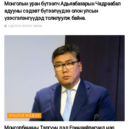
Монголын уран бүтээлч Адьяабазарын Чадраабал
адууны сэдэвт бүтээлүүдээ олон улсын
үзэсгэлэнгүүдэд толилуулж байна.
2 ДОЛОО ХОНОГ ӨМНӨ
ОНЦЛОХ МЭДЭЭ
Монголбанкны Тэргүүн дэд Ерөнхийлөгчид нэр