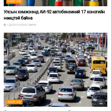
НИЙГЭМ
Улсын хэмжээнд АИ-92 автобензиний 17 хоногийн
нөөцтэй байна
1 ДОЛОО ХОНОГ ӨМНӨ
НИЙГЭМ