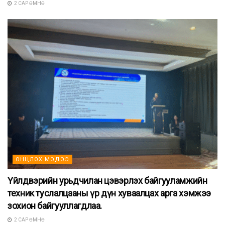
2 САР ӨМНӨ
ОНЦЛОХ МЭДЭЭ
Үйлдвэрийн урьдчилан цэвэрлэх байгууламжийн
техник туслалцааны үр дүн хуваалцах арга хэмжээ
зохион байгууллагдлаа.
2 САР ӨМНӨ