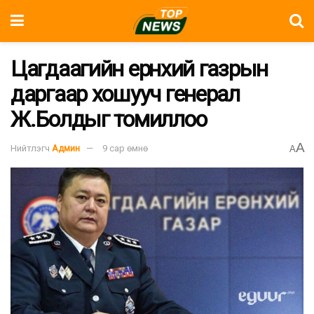
Цагдаагийн ерөнхий газрын
даргаар хошууч генерал
Ж.Болдыг томиллоо
A
Нийтлэгч
Админ
9 сар өмнө
A