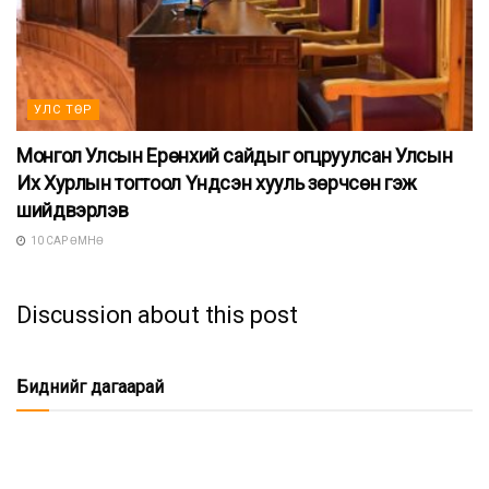
УЛС ТӨР
Монгол Улсын Ерөнхий сайдыг огцруулсан Улсын
Их Хурлын тогтоол Үндсэн хууль зөрчсөн гэж
шийдвэрлэв
10 САР ӨМНӨ
Discussion about this post
Биднийг дагаарай