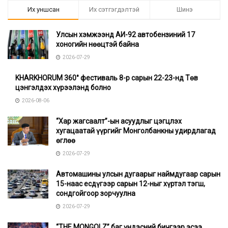
Их уншсан
Их сэтгэгдэлтэй
Шинэ
Улсын хэмжээнд АИ-92 автобензиний 17
хоногийн нөөцтэй байна
2026-07-29
KHARKHORUM 360° фестиваль 8-р сарын 22-23-нд Төв
цэнгэлдэх хүрээлэнд болно
2026-08-06
“Хар жагсаалт”-ын асуудлыг цэгцлэх
хугацаатай үүргийг Монголбанкны удирдлагад
өглөө
2026-07-29
Автомашины улсын дугаарыг наймдугаар сарын
15-наас есдүгээр сарын 12-ныг хүртэл тэгш,
сондгойгоор зорчуулна
2026-07-29
“THE MONGOLZ” баг үндэсний бичгээр эсээ