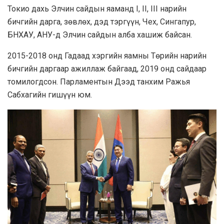
Токио дахь Элчин сайдын яаманд I, II, III нарийн
бичгийн дарга, зөвлөх, дэд тэргүүн, Чех, Сингапур,
БНХАУ, АНУ-д Элчин сайдын алба хашиж байсан.
2015-2018 онд Гадаад хэргийн яамны Төрийн нарийн
бичгийн даргаар ажиллаж байгаад, 2019 онд сайдаар
томилогдсон. Парламентын Дээд танхим Ражья
Сабхагийн гишүүн юм.