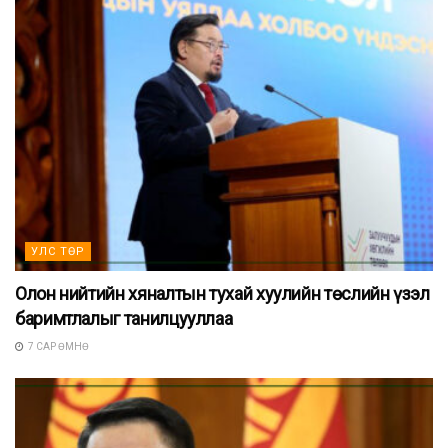
УЛС ТӨР
Олон нийтийн хяналтын тухай хуулийн төслийн үзэл
баримтлалыг танилцууллаа
7 САР ӨМНӨ