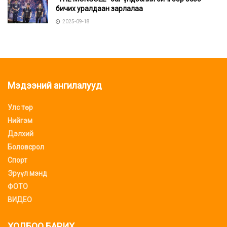
бичих уралдаан зарлалаа
2025-09-18
Мэдээний ангилалууд
Улс төр
Нийгэм
Дэлхий
Боловсрол
Спорт
Эрүүл мэнд
ФОТО
ВИДЕО
ХОЛБОО БАРИХ