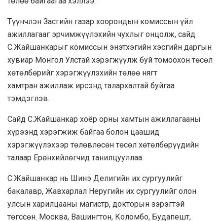
төлөө байгаагаа хэллээ.
Түүнчлэн Засгийн газар хоорондын комиссын үйл
ажиллагааг эрчимжүүлэхийн чухлыг онцолж, сайд
С.Жайшанкарыг комиссын энэтхэгийн хэсгийн даргын
хувиар Монгол Улстай хэрэгжүүлж буй томоохон төсөл
хөтөлбөрийг хэрэгжүүлэхийн төлөө нягт
хамтран ажиллаж ирсэнд талархалтай буйгаа
тэмдэглэв.
Сайд С.Жайшанкар хоёр орны хамтын ажиллагааны
хүрээнд хэрэгжиж байгаа болон цаашид
хэрэгжүүлэхээр төлөвлөсөн төсөл хөтөлбөрүүдийн
талаар Ерөнхийлөгчид танилцууллаа.
С.Жайшанкар нь Шинэ Делигийн их сургуулийг
бакалавр, Жавхарлал Неругийн их сургуулийг олон
улсын харилцааны магистр, докторын зэрэгтэй
төгссөн. Москва, Вашингтон, Коломбо, Будапешт,