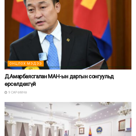
ОНЦЛОХ МЭДЭЭ
Д.Амарбаясгалан МАН-ын даргын сонгуульд
өрсөлдөхгүй
9 САР ӨМНӨ