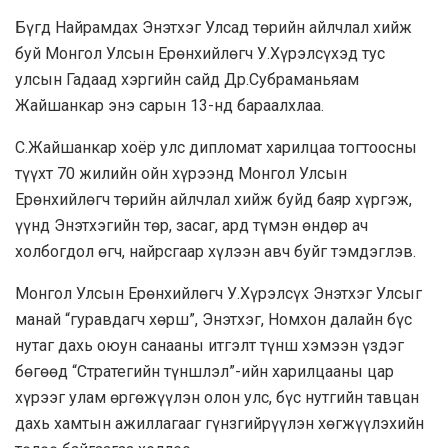
Бүгд Найрамдах Энэтхэг Улсад төрийн айлчлал хийж
буй Монгол Улсын Ерөнхийлөгч У.Хүрэлсүхэд тус
улсын Гадаад хэргийн сайд Др.Субраманьяам
Жайшанкар энэ сарын 13-нд бараалхлаа.
С.Жайшанкар хоёр улс дипломат харилцаа тогтоосны
түүхт 70 жилийн ойн хүрээнд Монгол Улсын
Ерөнхийлөгч төрийн айлчлал хийж буйд баяр хүргэж,
үүнд Энэтхэгийн төр, засаг, ард түмэн өндөр ач
холбогдол өгч, найрсгаар хүлээн авч буйг тэмдэглэв.
Монгол Улсын Ерөнхийлөгч У.Хүрэлсүх Энэтхэг Улсыг
манай “гуравдагч хөрш”, Энэтхэг, Номхон далайн бүс
нутаг дахь оюун санааны итгэлт түнш хэмээн үздэг
бөгөөд “Стратегийн түншлэл”-ийн харилцааны цар
хүрээг улам өргөжүүлэн олон улс, бүс нутгийн тавцан
дахь хамтын ажиллагааг гүнзгийрүүлэн хөгжүүлэхийн