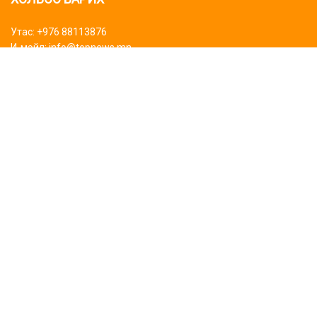
Утас: +976 88113876
И-мэйл: info@topnews.mn
ХАЯГ БАЙРШИЛ
Bluemon tower
Биднийг дагаарай
Сурталчилгаа байрлуулах
Бидний тухай
©2024 Topnews.mn