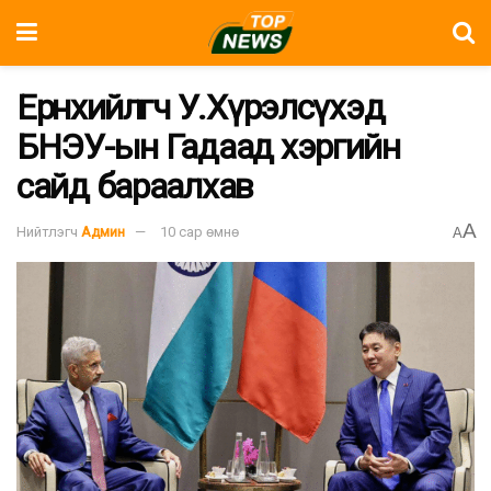
Ерөнхийлөгч У.Хүрэлсүхэд
БНЭУ-ын Гадаад хэргийн
сайд бараалхав
A
Нийтлэгч
Админ
10 сар өмнө
A