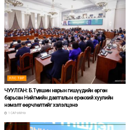
УЛС ТӨР
ЧУУЛГАН: Б.Түвшин нарын гишүүдийн өргөн
барьсан Нийгмийн даатгалын ерөнхий хуулийн
нэмэлт өөрчлөлтийг хэлэлцэнэ
1 САР ӨМНӨ