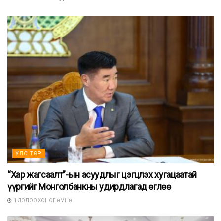
УЛС ТӨР
“Хар жагсаалт”-ын асуудлыг цэгцлэх хугацаатай
үүргийг Монголбанкны удирдлагад өглөө
1 ДОЛОО ХОНОГ ӨМНӨ