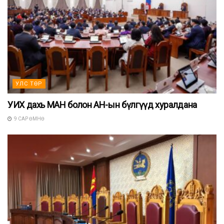
УЛС ТӨР
УИХ дахь МАН болон АН-ын бүлгүүд хуралдана
9 САР ӨМНӨ