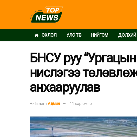
ЭХЛЭЛ
УЛС ТӨР
НИЙГЭМ
ДЭЛХИЙ
БНСУ руу “Ургацын 
нислэгээ төлөвлө
анхааруулав
Нийтлэгч
Админ
11 сар өмнө