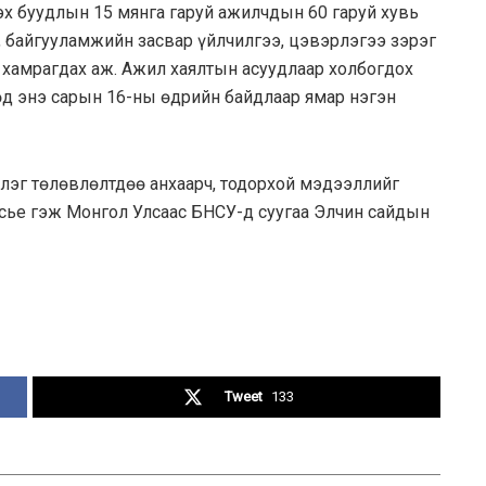
эх буудлын 15 мянга гаруй ажилчдын 60 гаруй хувь
а, байгууламжийн засвар үйлчилгээ, цэвэрлэгээ зэрэг
 хамрагдах аж. Ажил хаялтын асуудлаар холбогдох
д энэ сарын 16-ны өдрийн байдлаар ямар нэгэн
лэг төлөвлөлтдөө анхаарч, тодорхой мэдээллийг
сье гэж Монгол Улсаас БНСУ-д суугаа Элчин сайдын
Tweet
133