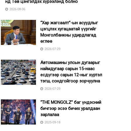
нд Төв цэнгэлдэх хүрээлэнд болно
2026-08-06
“Хар жагсаалт”-ын асуудлыг
цэгцлэх хугацаатай үүргийг
Монголбанкны удирдлагад
өглөө
2026-07-29
Автомашины улсын дугаарыг
наймдугаар сарын 15-наас
есдүгээр сарын 12-ныг хүртэл
тэгш, сондгойгоор зорчуулна
2026-07-29
“THE MONGOLZ” баг үндэсний
бичгээр эсээ бичих уралдаан
зарлалаа
2025-09-18