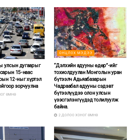
ОНЦЛОХ МЭДЭЭ
 улсын дугаарыг
“Дэлхийн адууны өдөр”-ийг
сарын 15-наас
тохиолдуулан Монголын уран
рын 12-ныг хүртэл
бүтээлч Адьяабазарын
ойгоор зорчуулна
Чадраабал адууны сэдэвт
бүтээлүүдээ олон улсын
НОГ ӨМНӨ
үзэсгэлэнгүүдэд толилуулж
байна.
2 ДОЛОО ХОНОГ ӨМНӨ