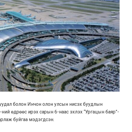
уудал болон Инчон олон улсын нисэх буудлын
ний өдрөөс ирэх сарын 6-наас эхлэх “Ургацын баяр”-
арлаж буйгаа мэдэгдсэн.