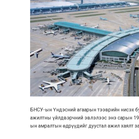
БНСУ-ын Үндэсний агаарын тээврийн нисэх б
ажилтны үйлдвэрчний эвлэлээс энэ сарын 19-
ын амралтын өдрүүдийг дуустал ажил хаялт з