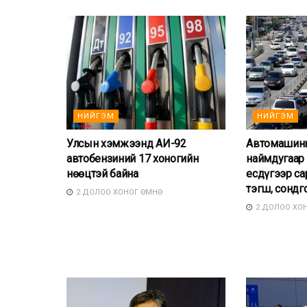
НИЙГЭМ
НИЙГЭМ
Улсын хэмжээнд АИ-92
Автомашины
автобензиний 17 хоногийн
наймдугаар 
нөөцтэй байна
есдүгээр са
тэгш, сондг
2 ДОЛОО ХОНОГ ӨМНӨ
2 ДОЛОО ХО