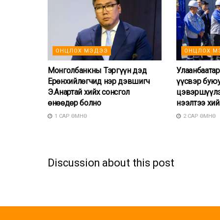
ОНЦЛОХ МЭДЭЭ
ОНЦЛОХ М
Монголбанкны Тэргүүн дэд
Улаанбаатар
Ерөнхийлөгчид нэр дэвшигч
үүсвэр буюу,
Э.Анартай хийх сонсгол
цэвэршүүлэ
өнөөдөр болно
нээлтээ хий
1 САР ӨМНӨ
2 САР ӨМНӨ
Discussion about this post