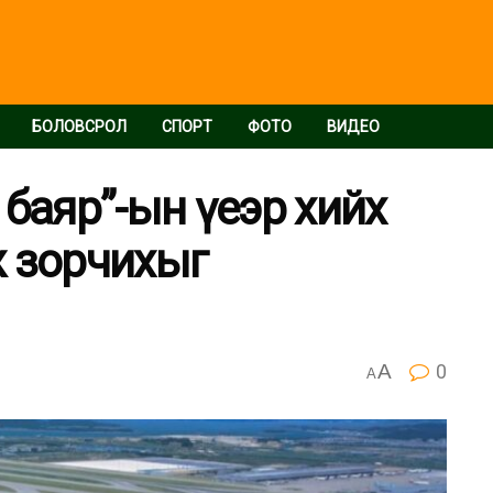
БОЛОВСРОЛ
СПОРТ
ФОТО
ВИДЕО
баяр”-ын үеэр хийх
ж зорчихыг
A
0
A