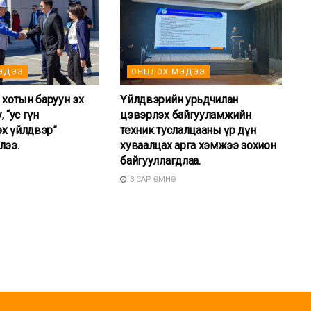
ЭДЭЭ
ОНЦЛОХ МЭДЭЭ
 хотын баруун эх
Үйлдвэрийн урьдчилан
 “ус гүн
цэвэрлэх байгууламжийн
х үйлдвэр”
техник туслалцааны үр дүн
лээ.
хуваалцах арга хэмжээ зохион
байгууллагдлаа.
3 САР ӨМНӨ