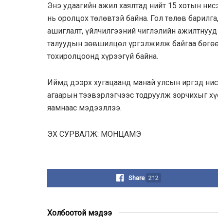
Энэ удаагийн ажил хаялтад нийт 15 хотын нис
нь оролцох төлөвтэй байна. Гол төлөв барилг
ашиглалт, үйлчилгээний чиглэлийн ажилтнууд
талуудын зөвшилцөл үргэлжилж байгаа бөгөө
тохиролцоонд хүрээгүй байна.
Иймд дээрх хугацаанд манай улсын иргэд нис
агаарын тээвэрлэгчээс тодруулж зорчихыг хү
яамнаас мэдээллээ.
ЭХ СУРВАЛЖ: МОНЦАМЭ
Share
212
Холбоотой мэдээ