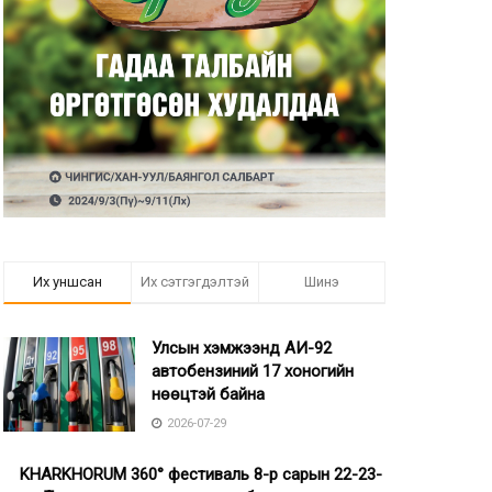
Их уншсан
Их сэтгэгдэлтэй
Шинэ
Улсын хэмжээнд АИ-92
автобензиний 17 хоногийн
нөөцтэй байна
2026-07-29
KHARKHORUM 360° фестиваль 8-р сарын 22-23-