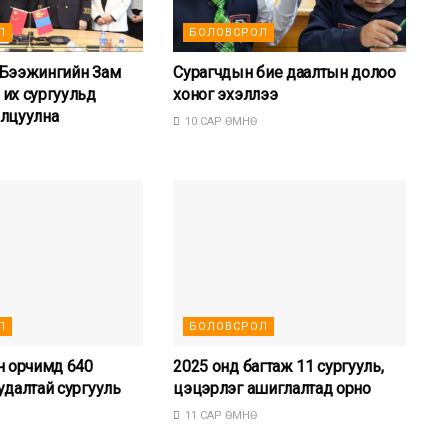
Л
БОЛОВСРОЛ
 Бээжингийн Зам
Сурагчдын бие даалтын долоо
их сургуульд
хоног эхэллээ
алцуулна
10 САР ӨМНӨ
Л
БОЛОВСРОЛ
н орчимд 640
2025 онд багтаж 11 сургууль,
удалтай сургууль
цэцэрлэг ашиглалтад орно
11 САР ӨМНӨ