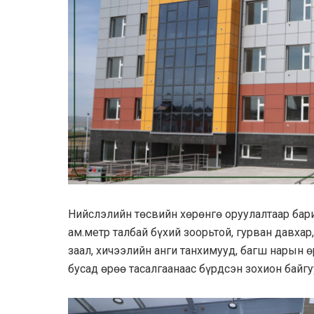
Нийслэлийн төсвийн хөрөнгө оруулалтаар бари
ам.метр талбай бүхий зоорьтой, гурван давхар,
заал, хичээлийн анги танхимууд, багш нарын 
бусад өрөө тасалгаанаас бүрдсэн зохион байгу