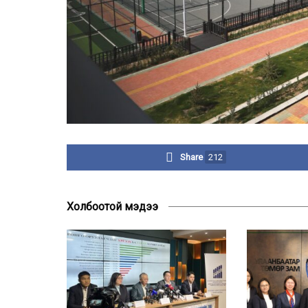
Share
212
Холбоотой мэдээ