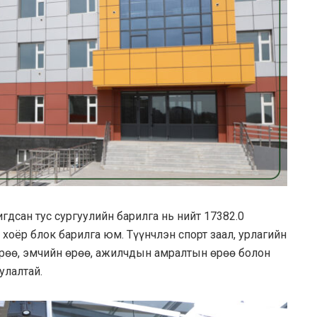
гдсан тус сургуулийн барилга нь нийт 17382.0
 хоёр блок барилга юм. Түүнчлэн спорт заал, урлагийн
өрөө, эмчийн өрөө, ажилчдын амралтын өрөө болон
улалтай.