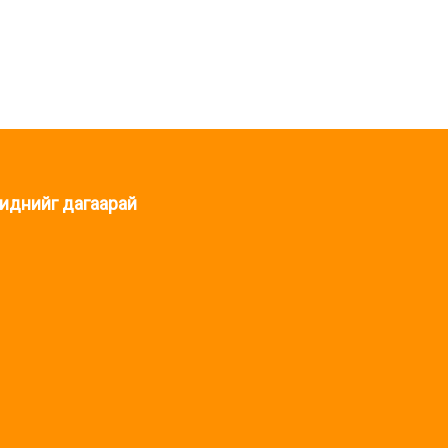
иднийг дагаарай