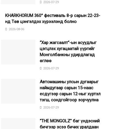
2026-07-29
KHARKHORUM 360° фестиваль 8-р сарын 22-23-
нд Төв цэнгэлдэх хүрээлэнд болно
2026-08-06
“Хар жагсаалт”-ын асуудлыг
цэгцлэх хугацаатай үүргийг
Монголбанкны удирдлагад
өглөө
2026-07-29
Автомашины улсын дугаарыг
наймдугаар сарын 15-наас
есдүгээр сарын 12-ныг хүртэл
тэгш, сондгойгоор зорчуулна
2026-07-29
“THE MONGOLZ” баг үндэсний
бичгээр эсээ бичих уралдаан