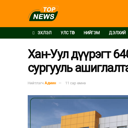
ЭХЛЭЛ
УЛС ТӨР
НИЙГЭМ
ДЭЛХИЙ
Хан-Уул дүүрэгт 64
сургууль ашиглалт
Нийтлэгч
Админ
11 сар өмнө