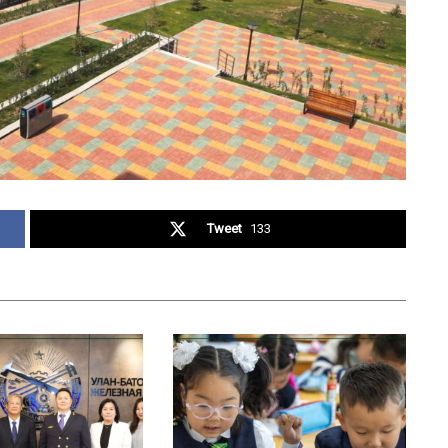
Tweet
133