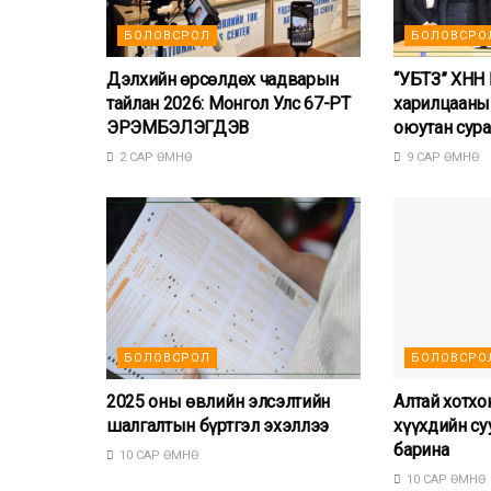
БОЛОВСРОЛ
БОЛОВСРО
Дэлхийн өрсөлдөх чадварын
“УБТЗ” ХНН
тайлан 2026: Монгол Улс 67-РТ
харилцааны 
ЭРЭМБЭЛЭГДЭВ
оюутан сур
2 САР ӨМНӨ
9 САР ӨМНӨ
БОЛОВСРОЛ
БОЛОВСРО
2025 оны өвлийн элсэлтийн
Алтай хотхо
шалгалтын бүртгэл эхэллээ
хүүхдийн су
барина
10 САР ӨМНӨ
10 САР ӨМНӨ