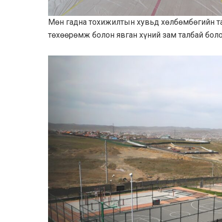
Мөн гадна тохижилтын хувьд хөлбөмбөгийн та
төхөөрөмж болон явган хүний зам талбай боло