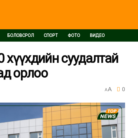
БОЛОВСРОЛ
СПОРТ
ФОТО
ВИДЕО
0 хүүхдийн суудалтай
ад орлоо
A
0
A