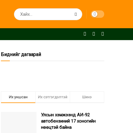
Биднийг дагаарай
Их уншсан
Их сэтгэгдэлтэй
Шинэ
Улсын хэмжээнд АИ-92
автобензиний 17 хоногийн
нөөцтэй байна