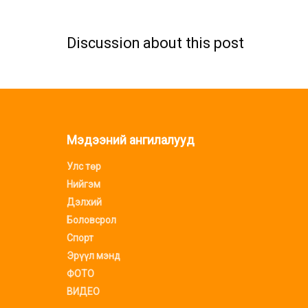
Discussion about this post
Мэдээний ангилалууд
Улс төр
Нийгэм
Дэлхий
Боловсрол
Спорт
Эрүүл мэнд
ФОТО
ВИДЕО