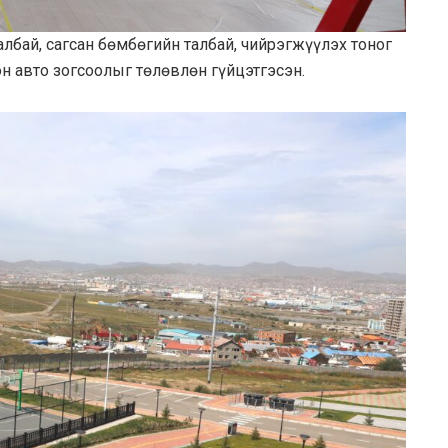
лбай, сагсан бөмбөгийн талбай, чийрэгжүүлэх тоног
н авто зогсоолыг төлөвлөн гүйцэтгэсэн.