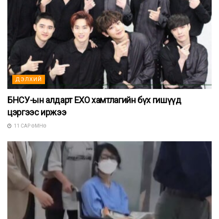
ДЭЛХИЙ
БНСУ-ын алдарт EXO хамтлагийн бүх гишүүд
цэргээс иржээ
11 САР ӨМНӨ