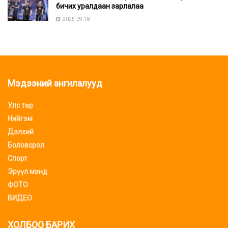
бичих уралдаан зарлалаа
2025-09-18
Мэдээний ангилалууд
Улс төр
Нийгэм
Дэлхий
Боловсрол
Спорт
Эрүүл мэнд
ФОТО
ВИДЕО
ХОЛБОО БАРИХ