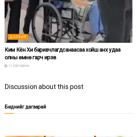
ДЭЛХИЙ
Ким Кён Хи баривчлагдсанаасаа хойш анх удаа
олны өмнө гарч ирэв
11 САР ӨМНӨ
Discussion about this post
Биднийг дагаарай