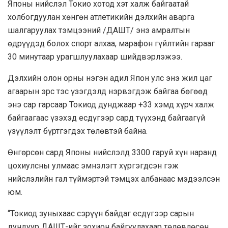
Японы нийслэл Токио хотод хэт халж байгаатай
холбогдуулан хөнгөн атлетикийн дэлхийн аварга
шалгаруулах тэмцээний /ДАШТ/ энэ амралтын
өдрүүдэд болох спорт алхаа, марафон гүйлтийн гарааг
30 минутаар урагшлуулахаар шийдвэрлэжээ.
Дэлхийн олон орны нэгэн адил Япон улс энэ жил цаг
агаарын эрс тэс үзэгдэлд нэрвэгдэж байгаа бөгөөд
энэ сар гарсаар Токиод дунджаар +33 хэмд хүрч халж
байгаагаас үзэхэд есдүгээр сард түүхэнд байгаагүй
үзүүлэлт бүртгэгдэх төлөвтэй байна.
Өнгөрсөн сард Японы нийслэлд 3300 гаруй хүн наранд
цохиулсны улмаас эмнэлэгт хүргэгдсэн гэж
нийслэлийн гал түймэртэй тэмцэх албанаас мэдээлсэн
юм.
“Токиод зуныхаас сэрүүн байдаг есдүгээр сарын
дундуур ДАШТ-ийг зохион байгуулахаар төлөвлөсөн