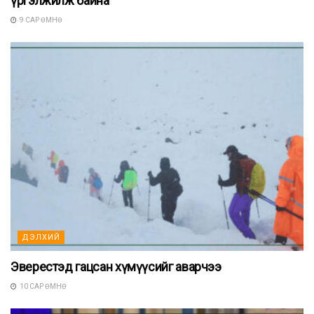
үргэлжилж байна
9 САР ӨМНӨ
ДЭЛХИЙ
Эверестэд гацсан хүмүүсийг аварчээ
10 САР ӨМНӨ