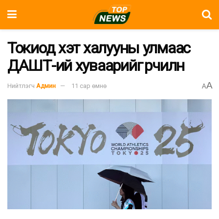
Токиод хэт халууны улмаас
ДАШТ-ий хуваарийг өөрчилнө
A
Нийтлэгч
Админ
11 сар өмнө
A