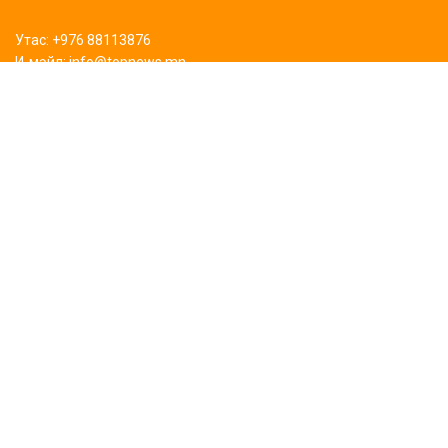
Утас: +976 88113876
И-мэйл: info@topnews.mn
ХАЯГ БАЙРШИЛ
Bluemon tower
Биднийг дагаарай
Сурталчилгаа байрлуулах
Бидний тухай
©2024 Topnews.mn