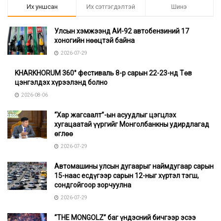
Их уншсан
Их сэтгэгдэлтэй
Шинэ
Улсын хэмжээнд АИ-92 автобензиний 17
хоногийн нөөцтэй байна
2026-07-29
KHARKHORUM 360° фестиваль 8-р сарын 22-23-нд Төв
цэнгэлдэх хүрээлэнд болно
2026-08-06
“Хар жагсаалт”-ын асуудлыг цэгцлэх
хугацаатай үүргийг Монголбанкны удирдлагад
өглөө
2026-07-29
Автомашины улсын дугаарыг наймдугаар сарын
15-наас есдүгээр сарын 12-ныг хүртэл тэгш,
сондгойгоор зорчуулна
2026-07-29
“THE MONGOLZ” баг үндэсний бичгээр эсээ