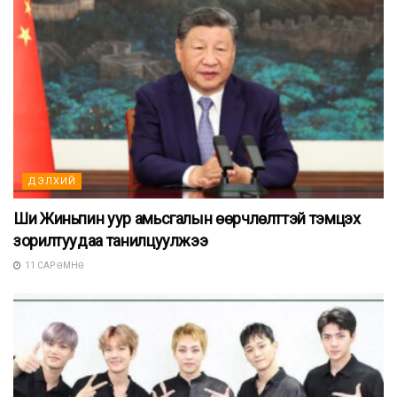
ДЭЛХИЙ
Ши Жиньпин уур амьсгалын өөрчлөлттэй тэмцэх
зорилтуудаа танилцуулжээ
11 САР ӨМНӨ