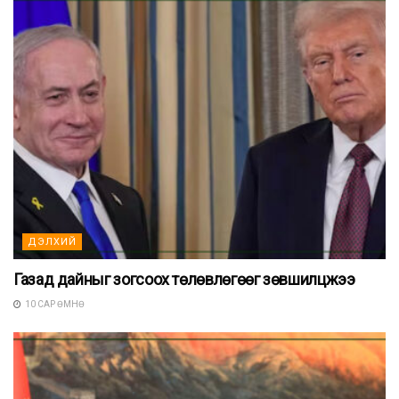
ДЭЛХИЙ
Газад дайныг зогсоох төлөвлөгөөг зөвшилцжээ
10 САР ӨМНӨ