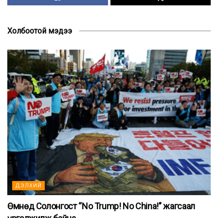
Холбоотой мэдээ
ДЭЛХИЙ
Өмнөд Солонгост “No Trump! No China!” жагсаал