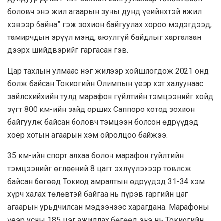
боловч энэ жил агаарын зуны дунд үеийнхтэй ижил
хэвээр байна” гэж зохион байгуулах хороо мэдэгдээд,
тамирчдын эрүүл мэнд, аюулгүй байдлыг харгалзан
дээрх шийдвэрийг гаргасан гэв.
Цар тахлын улмаас нэг жилээр хойшлогдож 2021 онд
болж байсан Токиогийн Олимпын үеэр хэт халуунаас
зайлсхийхийн тулд марафон гүйлтийн тэмцээнийг хойд
зүгт 800 км-ийн зайд орших Саппоро хотод зохион
байгуулж байсан боловч тэмцээн болсон өдрүүдэд
хоёр хотын агаарын хэм ойролцоо байжээ.
35 км-ийн спорт алхаа болон марафон гүйлтийн
тэмцээнийг өглөөний 8 цагт эхлүүлэхээр товлож
байсан бөгөөд Токиод амралтын өдрүүдэд 31-34 хэм
хүрч халах төлөвтэй байгаа нь пүрэв гаргийн цаг
агаарын урьдчилсан мэдээнээс харагдана. Марафоны
үеэр усны 185 цэг ажиллах бөгөөд энэ нь Токиогийн