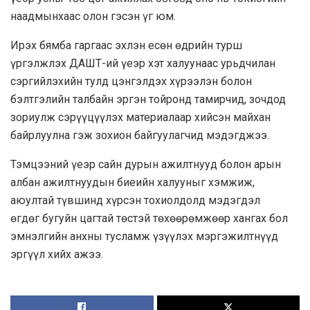
наадмынхаас олон гэсэн үг юм.
Ирэх бямба гаргаас эхлэн есөн өдрийн турш
үргэлжлэх ДАШТ-ий үеэр хэт халуунаас урьдчилан
сэргийлэхийн тулд цэнгэлдэх хүрээлэн болон
бэлтгэлийн талбайн эргэн тойронд тамирчид, зочдод
зориулж сэрүүцүүлэх материалаар хийсэн майхан
байрлуулна гэж зохион байгуулагчид мэдэгджээ.
Тэмцээний үеэр сайн дурын ажилтнууд болон арын
албан ажилтнуудын биеийн халууныг хэмжиж,
аюултай түвшинд хүрсэн тохиолдолд мэдэгдэл
өгдөг бугуйн цагтай төстэй төхөөрөмжөөр хангах бол
эмнэлгийн анхны тусламж үзүүлэх мэргэжилтнүүд
эргүүл хийх ажээ.