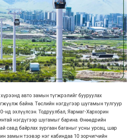
 хүрээнд авто замын түгжрэлийг бууруулах
гжүүлж байна. Төслийн нэгдүгээр шугамын тулгуур
0-нд эхлүүлсэн. Тодруулбал, Яармаг-Хархорин
абинтай нэгдүгээр шугамыг барина. Өнөөдрийн
 ай савд байрлах зургаан баганыг усны урсац, шар
ин замын тээвэр нэг кабиндаа 10 зорчигчийн