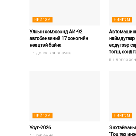
НИЙГЭМ
НИЙГЭМ
Улсын хэмжээнд АИ-92
Автомашины
автобензиний 17 хоногийн
наймдугаар 
нөөцтэй байна
есдүгээр са
тэгш, сондг
1 ДОЛОО ХОНОГ ӨМНӨ
1 ДОЛОО ХОН
НИЙГЭМ
НИЙГЭМ
Усуг-2026
Энхтайваны
“Гоц тех ин
1 САР ӨМНӨ