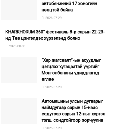
автобензиний 17 хоногийн
нөөцтэй байна
2026-07-29
KHARKHORUM 360° фестиваль 8-р сарын 22-23-
нд Төв цэнгэлдэх хүрээлэнд болно
2026-08-06
“Хар жагсаалт”-ын асуудлыг
цэгцлэх хугацаатай үүргийг
Монголбанкны удирдлагад
өглөө
2026-07-29
Автомашины улсын дугаарыг
наймдугаар сарын 15-наас
есдүгээр сарын 12-ныг хүртэл
тэгш, сондгойгоор зорчуулна
2026-07-29