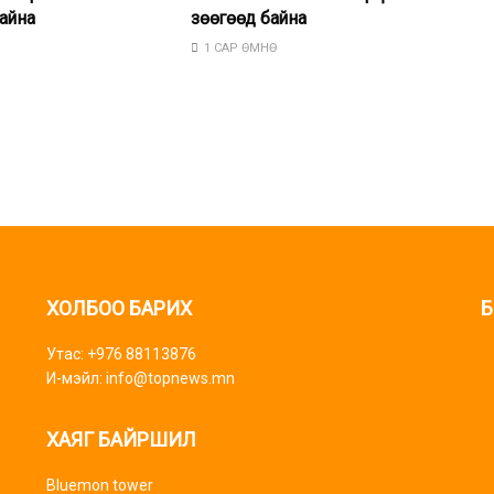
айна
зөөгөөд байна
1 САР ӨМНӨ
ХОЛБОО БАРИХ
Б
Утас: +976 88113876
И-мэйл: info@topnews.mn
ХАЯГ БАЙРШИЛ
Bluemon tower