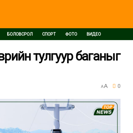
БОЛОВСРОЛ
СПОРТ
ФОТО
ВИДЕО
рийн тулгуур баганыг
A
0
A