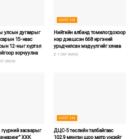
НИЙГЭМ
 улсын дугаарыг
Нийтийн албанд томилогдохоор
сарын 15-наас
нэр дэвшсэн 668 иргэний
рын 12-ныг хүртэл
урьдчилсан мэдүүлгийг хянав
ойгоор зорчуулна
1 САР ӨМНӨ
ОГ ӨМНӨ
НИЙГЭМ
 гүүрний засварыг
ДЦС-5 төслийн талбайгаас
женеринг” ХХК
102.9 мянган шоо метр үнсийг