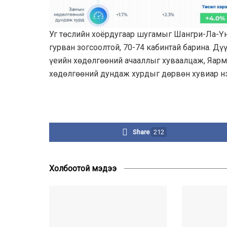
Уг төслийн хоёрдугаар шугамыг Шангри-Ла-Үнд
гурван зогсоолтой, 70-74 кабинтай барина. Д
үеийн хөдөлгөөний ачааллыг хуваалцаж, Яарм
хөдөлгөөний дундаж хурдыг дөрвөн хувиар н
Share
212
Холбоотой мэдээ