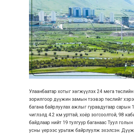
Улаанбаатар хотыг хөгжүүлэх 24 мега төслийн
зорилгоор дүүжин замын тээвэр төслийг хэрэ
багана байрлуулах ажлыг гуравдугаар сарын 1
чиглэлд 4.2 км урттай, хоёр зогсоолтой, 98 к
байдлаар нийт 19 тулгуур баганаас Туул голын
усны үерээс урьтаж байрлуулж эхэлсэн. Дүүж