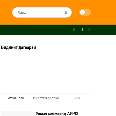
Биднийг дагаарай
Их уншсан
Их сэтгэгдэлтэй
Шинэ
Улсын хэмжээнд АИ-92