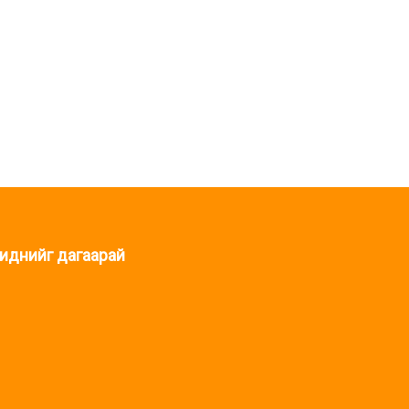
иднийг дагаарай