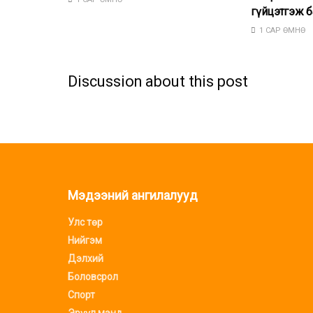
гүйцэтгэж б
1 САР ӨМНӨ
Discussion about this post
Мэдээний ангилалууд
Улс төр
Нийгэм
Дэлхий
Боловсрол
Спорт
Эрүүл мэнд