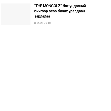
“THE MONGOLZ” баг үндэсний
бичгээр эсээ бичих уралдаан
зарлалаа
2025-09-18