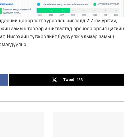
эсний цэцэрлэгт хүрээлэн чиглэлд 2.7 км урттай,
үүжин замын тээвэр ашиглалтад орсноор оргил цагийн
аг, Нисэхийн түгжрэлийг бууруулж улмаар замын
эмэгдүүлнэ.
Tweet
133