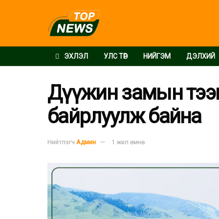
ЭХЛЭЛ
УЛС ТӨР
НИЙГЭМ
ДЭЛХИЙ
Дүүжин замын тээв
байрлуулж байна
Нийтлэгч
Админ
1 жил өмнө