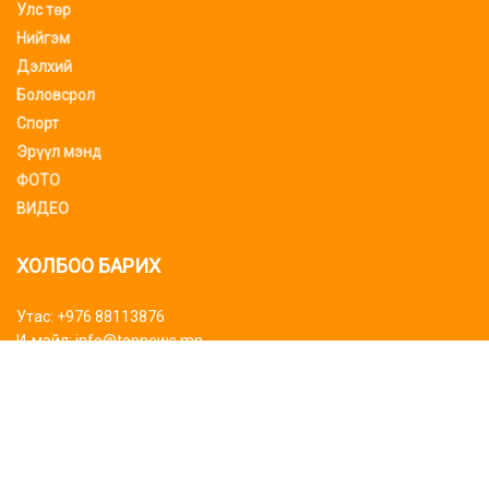
Улс төр
Нийгэм
Дэлхий
Боловсрол
Спорт
Эрүүл мэнд
ФОТО
ВИДЕО
ХОЛБОО БАРИХ
Утас: +976 88113876
И-мэйл: info@topnews.mn
ХАЯГ БАЙРШИЛ
Bluemon tower