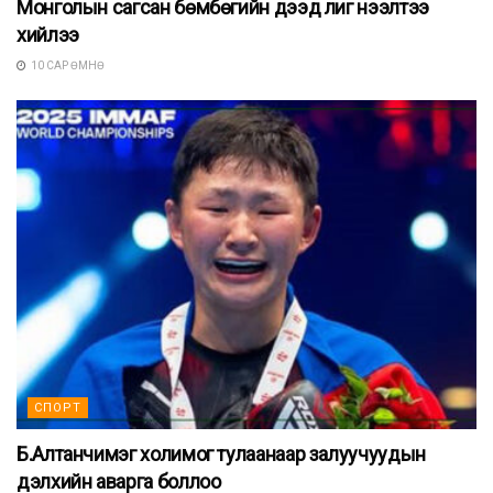
Монголын сагсан бөмбөгийн дээд лиг нээлтээ
хийлээ
10 САР ӨМНӨ
СПОРТ
Б.Алтанчимэг холимог тулаанаар залуучуудын
дэлхийн аварга боллоо