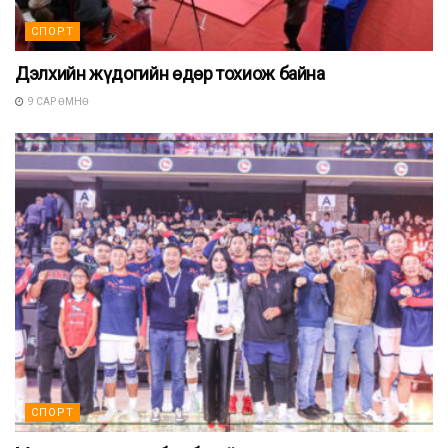
СПОРТ
Дэлхийн жүдогийн өдөр тохиож байна
9 САР ӨМНӨ
СПОРТ