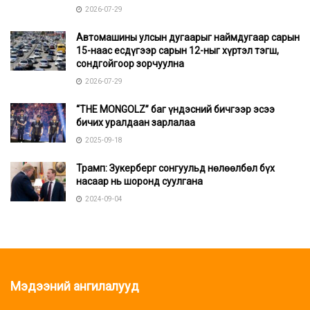
2026-07-29
Автомашины улсын дугаарыг наймдугаар сарын
15-наас есдүгээр сарын 12-ныг хүртэл тэгш,
сондгойгоор зорчуулна
2026-07-29
“THE MONGOLZ” баг үндэсний бичгээр эсээ
бичих уралдаан зарлалаа
2025-09-18
Трамп: Зукерберг сонгуульд нөлөөлбөл бүх
насаар нь шоронд суулгана
2024-09-04
Мэдээний ангилалууд