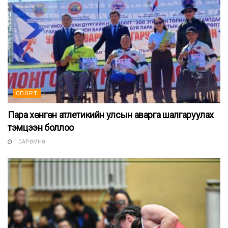
СПОРТ
Пара хөнгөн атлетикийн улсын аварга шалгаруулах
тэмцээн боллоо
1 САР ӨМНӨ