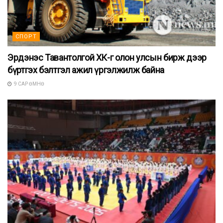
СПОРТ
Эрдэнэс Тавантолгой ХК-г олон улсын бирж дээр
бүртгэх бэлтгэл ажил үргэлжилж байна
9 САР ӨМНӨ