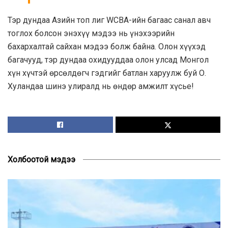
Тэр дундаа Азийн топ лиг WCBA-ийн багаас санал авч
тоглох болсон энэхүү мэдээ нь үнэхээрийн
бахархалтай сайхан мэдээ болж байна. Олон хүүхэд
багачууд, тэр дундаа охидууддаа олон улсад Монгол
хүн хүчтэй өрсөлдөгч гэдгийг батлан харуулж буй О.
Хуландаа шинэ улиралд нь өндөр амжилт хүсье!
Холбоотой мэдээ