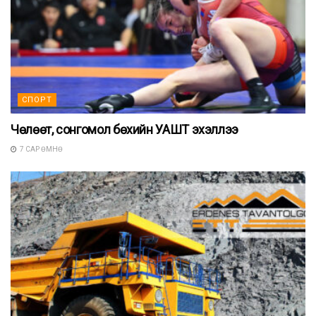
СПОРТ
Чөлөөт, сонгомол бөхийн УАШТ эхэллээ
7 САР ӨМНӨ