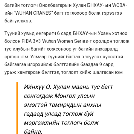
багийн тоглогч Онолбаатарын Хулан БНХАУ-ын WCBA-
ийн “WUHAN CRANES” багт тоглохоор болж гэрээгээ
байгуулжээ.
Түүний хувьд өнгөрөгч 6 сард БНХАУ-ын Ухань хотноо
болсон FIBA 3×3 Wuhan Women Series-т оролцон тоглож
тус клубын багийг хожсоноор уг багийн анхааралд
өртсөн юм. Улмаар түүнийг багтаа элсүүлэх хүсэлтэй
байгаагаа илэрхийлж бэлтгэлийн бааздаа 9 сард
урьж хамтарсан бэлтгэл, тоглолт хийж шалгасан юм.
Ийнхүү О. Хулан маань тус багт
сонгогдож Монгол улсын
эмэгтэй тамирчдын анхны
гадаад улсад тоглож буй
мэргэжлийн тоглогч болж
байна.