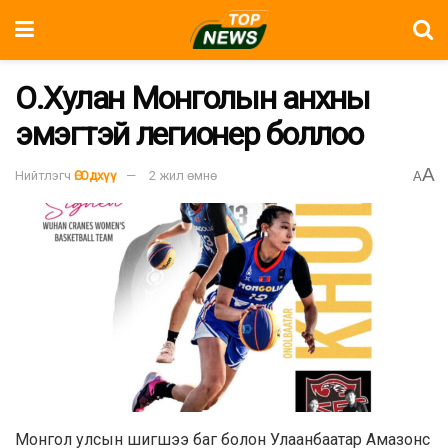
О.Хулан Монголын анхны
эмэгтэй легионер боллоо
A
Нийтлэгч
Ө. Одхүү
2 жил өмнө
A
Монгол улсын шигшээ баг болон Улаанбаатар Амазонс