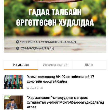
Их уншсан
Их сэтгэгдэлтэй
Шинэ
Улсын хэмжээнд АИ-92 автобензиний 17
хоногийн нөөцтэй байна
2026-07-29
“Хар жагсаалт”-ын асуудлыг цэгцлэх
хугацаатай үүргийг Монголбанкны удирдлагад
өглөө