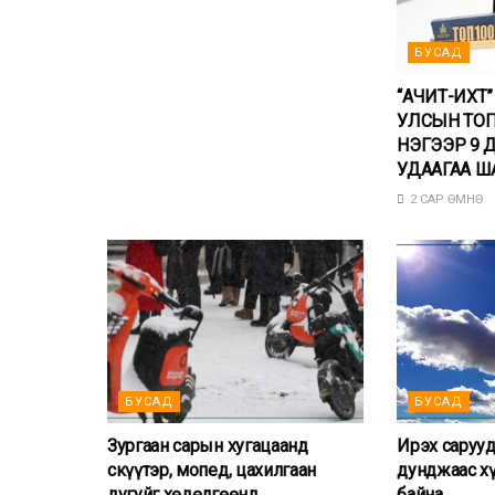
БУСАД
“АЧИТ-ИХТ
УЛСЫН ТОП
НЭГЭЭР 9 
УДААГАА Ш
2 САР ӨМНӨ
БУСАД
БУСАД
Зургаан сарын хугацаанд
Ирэх саруу
скүүтэр, мопед, цахилгаан
дунджаас хү
дугуйг хөдөлгөөнд
байна