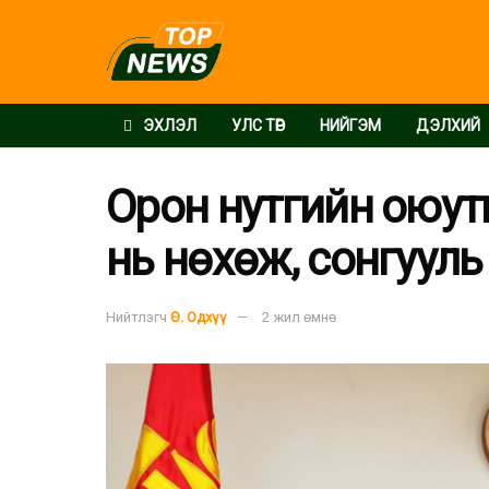
ЭХЛЭЛ
УЛС ТӨР
НИЙГЭМ
ДЭЛХИЙ
Орон нутгийн оюут
нь нөхөж, сонгууль
Нийтлэгч
Ө. Одхүү
2 жил өмнө