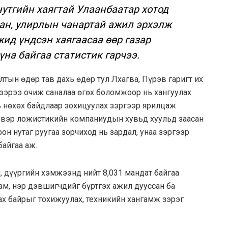
утгийн хаягтай Улаанбаатар хотод
тан, улирлын чанартай ажил эрхэлж
жид үндсэн хаягаасаа өөр газар
үна байгаа статистик гарчээ.
лтын өдөр тав дахь өдөр тул Лхагва, Пүрэв гаригт их
дээрээ очиж саналаа өгөх боломжоор нь хангуулах
ь нөхөх байдлаар зохицуулах зэргээр ярилцаж
ээвэр ложистикийн компаниудын хувьд хуульд заасан
н нутаг руугаа зорчиход нь зардал, унаа зэргээр
айгаа аж.
, дүүргийн хэмжээнд нийт 8,031 мандат байгаа
Нам, нэр дэвшигчдийг бүртгэх ажил дууссан ба
ах байрыг тохижуулах, техникийн хангамж зэрэг