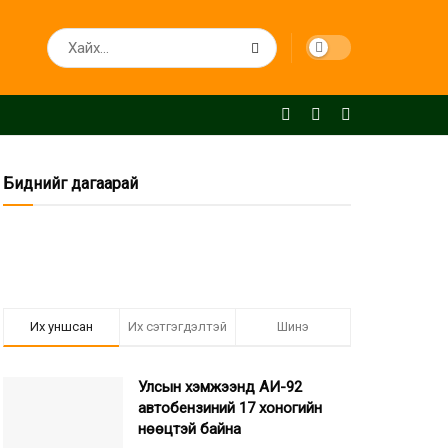
Биднийг дагаарай
Их уншсан
Их сэтгэгдэлтэй
Шинэ
Улсын хэмжээнд АИ-92
автобензиний 17 хоногийн
нөөцтэй байна