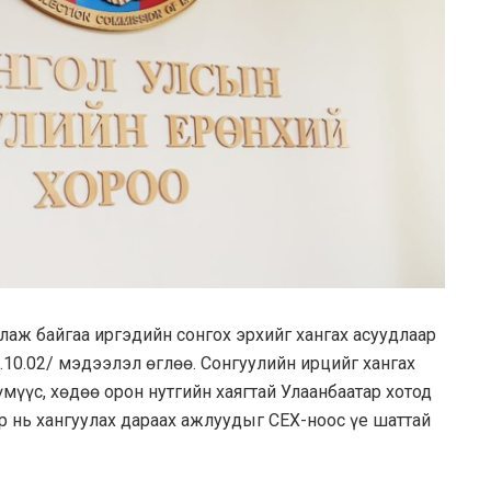
лаж байгаа иргэдийн сонгох эрхийг хангах асуудлаар
10.02/ мэдээлэл өглөө. Сонгуулийн ирцийг хангах
мүүс, хөдөө орон нутгийн хаягтай Улаанбаатар хотод
р нь хангуулах дараах ажлуудыг СЕХ-ноос үе шаттай