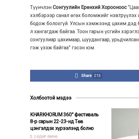
Түүнчлэн
Сонгуулийн Ерөнхий Хорооноос
“Цаа
хэлбэрээр санал өгөх боломжийг нэвтрүүлэх 
бодож болохгүй. Улсын хэмжээнд цахим дэд б
л хангагдаж байгаа. Тоон гарын үсгийн хэрэг
сонгуулиар цахимаар, шуудангаар, урьдчилсан
гэж үзэж байгаа” гэсэн юм.
Share
213
Холбоотой мэдээ
БУСАД
KHARKHORUM 360° фестиваль
8-р сарын 22-23-нд Төв
цэнгэлдэх хүрээлэнд болно
2 ӨДӨР ӨМНӨ