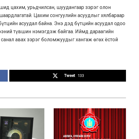
шид цахим, урьдчилсан, шуудангаар зэрэг олон
шаардлагатай. Цахим сонгуулийн асуудлыг хялбараар
үтцийн асуудал байна. Энэ дэд бүтцийн асуудал одоо
лээний түвшин нэмэгдэж байгаа. Иймд дараагийн
 санал авах зэрэг боломжуудыг хангаж өгөх ёстой
Tweet
133