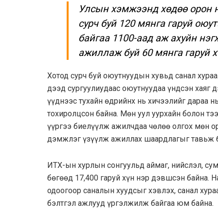
Улсын хэмжээнд хөдөө орон н
сурч буй 120 мянга гаруй оюу
байгаа 1100-аад аж ахуйн нэг
ажиллаж буй 60 мянга гаруй х
Хотод сурч буй оюутнуудын хувьд санал хураа
дээд сургуулиудаас оюутнуудаа үндсэн хаяг 
үүднээс тухайн өдрийнх нь хичээлийг дараа н
тохиролцсон байна. Мөн уул уурхайн болон т
үүргээ биелүүлж ажилчдаа чөлөө олгох мөн оро
дэмжлэг үзүүлж ажиллах шаардлагыг тавьж б
ИТХ-ын хурлын сонгуульд аймаг, нийслэл, сум
бөгөөд 17,400 гаруй хүн нэр дэвшсэн байна. 
одоогоор саналын хуудсыг хэвлэх, санал хура
бэлтгэл ажлууд үргэлжилж байгаа юм байна.