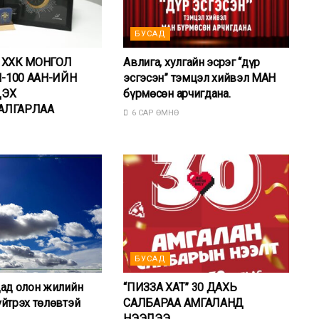
БУСАД
” ХХК МОНГОЛ
Авлига, хулгайн эсрэг “дүр
-100 ААН-ИЙН
эсгэсэн” тэмцэл хийвэл МАН
ДЭХ
бүрмөсөн арчигдана.
АЛГАРЛАА
6 САР ӨМНӨ
БУСАД
дад олон жилийн
“ПИЗЗА ХАТ” 30 ДАХЬ
йтрэх төлөвтэй
САЛБАРАА АМГАЛАНД
НЭЭЛЭЭ