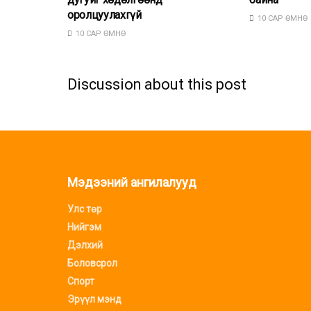
оролцуулахгүй
10 САР ӨМНӨ
10 САР ӨМНӨ
Discussion about this post
Мэдээний ангилалууд
Улс төр
Нийгэм
Дэлхий
Боловсрол
Спорт
Эрүүл мэнд