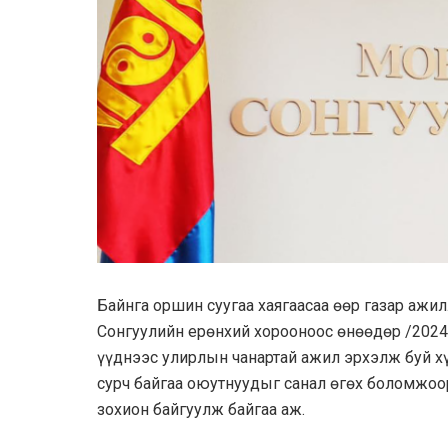
Байнга оршин суугаа хаягаасаа өөр газар ажил
Сонгуулийн ерөнхий хорооноос өнөөдөр /2024.
үүднээс улирлын чанартай ажил эрхэлж буй хү
сурч байгаа оюутнуудыг санал өгөх боломжоо
зохион байгуулж байгаа аж.