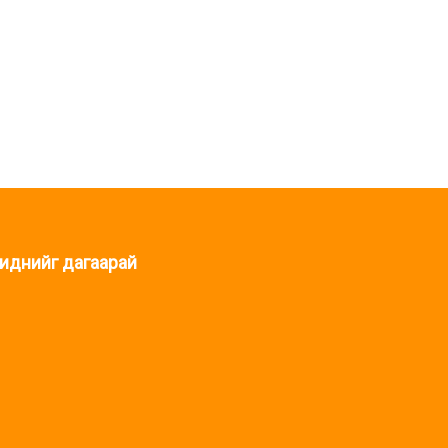
иднийг дагаарай