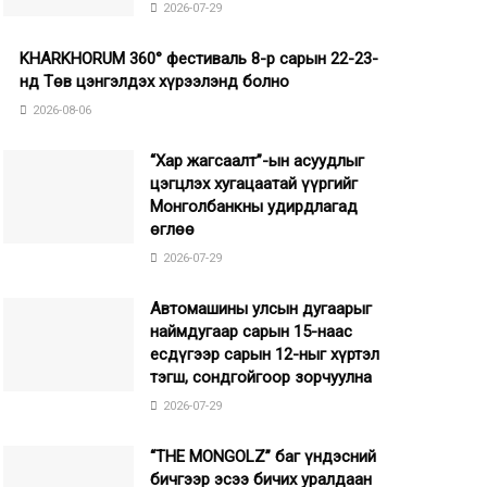
2026-07-29
KHARKHORUM 360° фестиваль 8-р сарын 22-23-
нд Төв цэнгэлдэх хүрээлэнд болно
2026-08-06
“Хар жагсаалт”-ын асуудлыг
цэгцлэх хугацаатай үүргийг
Монголбанкны удирдлагад
өглөө
2026-07-29
Автомашины улсын дугаарыг
наймдугаар сарын 15-наас
есдүгээр сарын 12-ныг хүртэл
тэгш, сондгойгоор зорчуулна
2026-07-29
“THE MONGOLZ” баг үндэсний
бичгээр эсээ бичих уралдаан