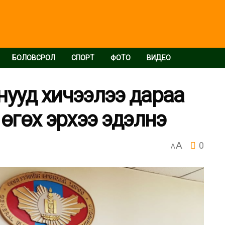
БОЛОВСРОЛ
СПОРТ
ФОТО
ВИДЕО
нууд хичээлээ дараа
 өгөх эрхээ эдэлнэ
A
0
A