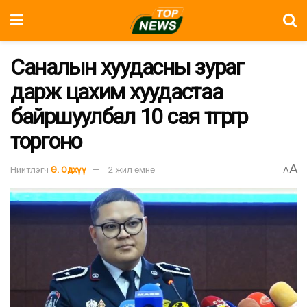
Саналын хуудасны зураг
дарж цахим хуудастаа
байршуулбал 10 сая төгрөгөөр
торгоно
A
Нийтлэгч
Ө. Одхүү
2 жил өмнө
A