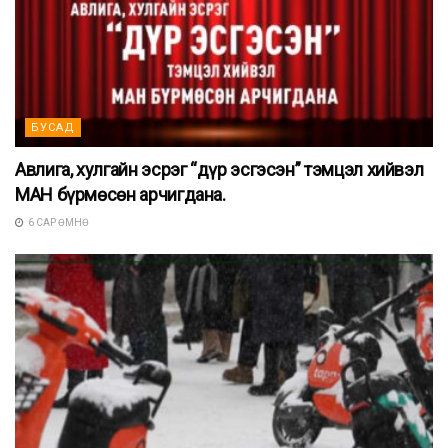
БУСАД
Авлига, хулгайн эсрэг “дүр эсгэсэн” тэмцэл хийвэл
МАН бүрмөсөн арчигдана.
6 САР ӨМНӨ