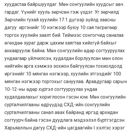
хуудастаа байршуулдаг. Мөн сонгуулийн хуудсыг авч
гардаг. Үүнийг хууль зөрчсөн гэж үздэг. Уг зөрчилд
Зөрчлийн тухай хуулийн 17.1 дүгээр зүйлд заасны
дагуу иргэнийг 10 нэгжээр буюу 10 сая төгрөгөөр
торгох хуулийн заалт бий. Тиймээс сонгогчид саналаа
өгөхдөө зураг дарж цахим хаягтаа хийхгүй байхыг
анхааруулж байна. Мөн сонгуулийн өдөр согтууруулах
ундаагаар үйлчилсэн, худалдан борлуулсан мөн олон
нийтийн арга хэмжээ зохион байгуулсан тохиолдолд
иргэнийг 10 мянган нэгжээр, хуулийн этгээдийг 100
мянган нэгжээр торгохыг сануулав. Аравдугаар сарын
10-12-ны өдөр хүртэл согтууруулах ундаа
худалдаалахыг хориглосон гэсэн юм. Мөн сонгуулийн
сурталчилгааны өдрүүдэд СХД-ийн сонгуулийн
сурталчилгааны санал авах байранд иргэд архидан
согтуурч байна гэсэн дуудлага мэдээлэл бүртгэгдсэн.
Харьяаллын дагуу СХД-ийн цагдаагийн I хэлтэс хэрэг