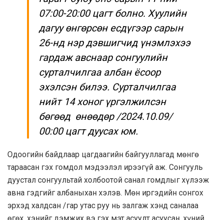
07:00-20:00 цагт болно. Хуулийн
дагуу өнгөрсөн есдүгээр сарын
26-нд нэр дэвшигчид үнэмлэхээ
гардаж авснаар сонгуулийн
сурталчилгаа албан ёсоор
эхэлсэн билээ. Сурталчилгаа
нийт 14 хоног үргэлжилсэн
бөгөөд өнөөдөр /2024.10.09/
00:00 цагт дуусах юм.
Одоогийн байдлаар цагдаагийн байгууллагад мөнгө
тараасан гэх гомдол мэдээлэл ирээгүй аж. Сонгууль
дуустал сонгуультай холбоотой санал гомдлыг хүлээж
авна гэдгийг албаныхан хэлэв. Мөн иргэдийн сонгох
эрхэд халдсан /гар утас руу нь залгаж хэнд саналаа
өгөх, хэнийг дэмжих вэ гэх мэт асуулт асуусан, хүний