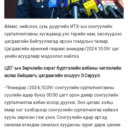
Аймаг, нийслэл, сум, дүүргийн ИТХ-ын сонгуулийн
сурталчилгааны хугацаанд улс төрийн нам, эвслүүдээс
цагдаагийн байгууллагад ирсэн гомдлын талаар
Цагдаагийн ерөнхий газраас өнөөдөр/2024.10.09/ цаг
үеийн асуудлаар мэдээлэл хийлээ.
ЦЕГ-ын Зөрчлийн хэрэг бүртгэлийн албаны чиглэлийн
ахлах байцаагч, цагдаагийн хошууч Э.Саруул:
-“Өнөөдөр /2024,10,09/ сонгуулийн сурталчилгааны
сүүлийн өдөр буюу 00:00 цагт орон даяар сонгуулийн
сурталчилгаа албан ёсоор дуусна. Энэ цагаас хойш
ямар нэг хэлбэрээр сонгуулийн сурталчилгаа хийвэл
хууль зөрчсөн гэж үзнэ. Сонгуулийн өдөр иргэд
саналаа өгөхдөө саналын хуудасны зураг дарж цахим