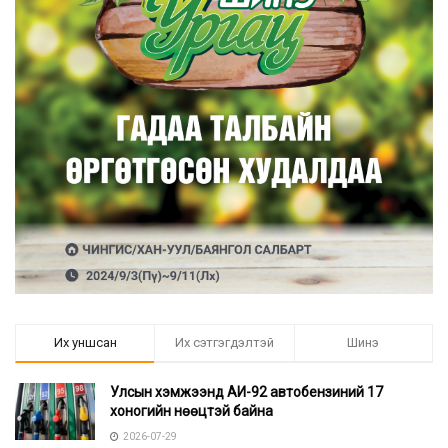
Их уншсан
Их сэтгэгдэлтэй
Шинэ
Улсын хэмжээнд АИ-92 автобензиний 17
хоногийн нөөцтэй байна
2026-07-29