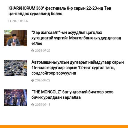
KHARKHORUM 360° фестиваль 8-р сарын 22-23-нд Төв
цэнгэлдэх хүрээлэнд болно
2026-08-06
“Хар жагсаалт”-ын асуудлыг цэгцлэх
хугацаатай үүргийг Монголбанкны удирдлагад
өглөө
2026-07-29
Автомашины улсын дугаарыг наймдугаар сарын
15-наас есдүгээр сарын 12-ныг хүртэл тэгш,
сондгойгоор зорчуулна
2026-07-29
“THE MONGOLZ” баг үндэсний бичгээр эсээ
бичих уралдаан зарлалаа
2025-09-18