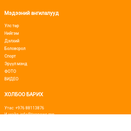
Мэдээний ангилалууд
Улс төр
Нийгэм
Дэлхий
Боловсрол
Спорт
Эрүүл мэнд
ФОТО
ВИДЕО
ХОЛБОО БАРИХ
Утас: +976 88113876
И-мэйл: info@topnews.mn
ХАЯГ БАЙРШИЛ