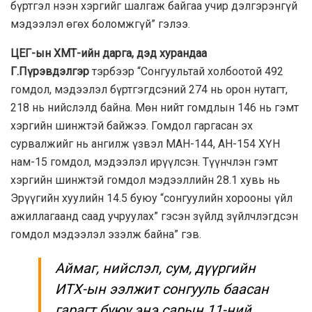
бүртгэл нээн хэргийг шалгаж байгаа учир дэлгэрэнгүй
мэдээлэл өгөх боломжгүй” гэлээ.
ЦЕГ-ын ХМТ-ийн дарга, дэд хурандаа
Г.Пүрэвдэлгэр
тэрбээр “Сонгуультай холбоотой 492
гомдол, мэдээлэл бүртгэгдсэний 274 нь орон нутагт,
218 нь нийслэлд байна. Мөн нийт гомдлын 146 нь гэмт
хэргийн шинжтэй байжээ. Гомдол гаргасан эх
сурвалжийг нь ангилж үзвэл МАН-144, АН-154 ХҮН
нам-15 гомдол, мэдээлэл ирүүлсэн. Түүнчлэн гэмт
хэргийн шинжтэй гомдол мэдээллийн 28.1 хувь нь
Эрүүгийн хуулийн 14.5 буюу “сонгуулийн хорооны үйл
ажиллагаанд саад учруулах” гэсэн зүйлд зүйлчлэгдсэн
гомдол мэдээлэл эзэлж байна” гэв.
Аймаг, нийслэл, сум, дүүргийн
ИТХ-ын ээлжит сонгууль баасан
гарагт буюу энэ сарын 11-ний