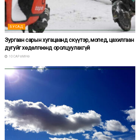
БУСАД
Зургаан сарын хугацаанд скүүтэр, мопед, цахилгаан
дугуйг хөдөлгөөнд оролцуулахгүй
10 САР ӨМНӨ