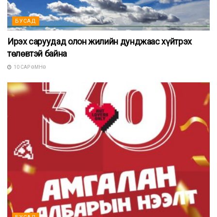
БУСАД
Ирэх саруудад олон жилийн дунджаас хүйтрэх
төлөвтэй байна
10 САР ӨМНӨ