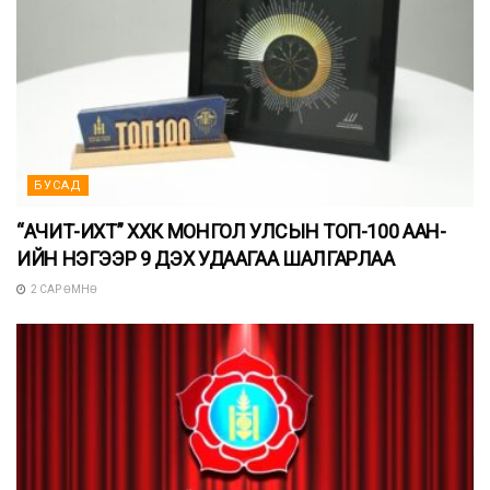
БУСАД
“АЧИТ-ИХТ” ХХК МОНГОЛ УЛСЫН ТОП-100 ААН-
ИЙН НЭГЭЭР 9 ДЭХ УДААГАА ШАЛГАРЛАА
2 САР ӨМНӨ