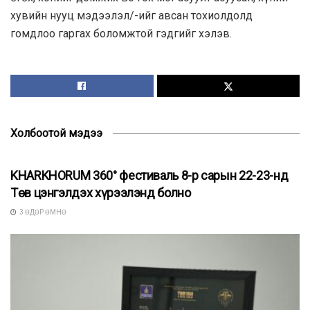
хувийн нууц мэдээлэл/-ийг авсан тохиолдолд
гомдлоо гаргах боломжтой гэдгийг хэлэв.
Холбоотой мэдээ
БУСАД
KHARKHORUM 360° фестиваль 8-р сарын 22-23-нд
Төв цэнгэлдэх хүрээлэнд болно
3 ӨДӨР ӨМНӨ