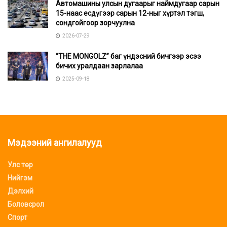
Автомашины улсын дугаарыг наймдугаар сарын
15-наас есдүгээр сарын 12-ныг хүртэл тэгш,
сондгойгоор зорчуулна
2026-07-29
“THE MONGOLZ” баг үндэсний бичгээр эсээ
бичих уралдаан зарлалаа
2025-09-18
Мэдээний ангилалууд
Улс төр
Нийгэм
Дэлхий
Боловсрол
Спорт