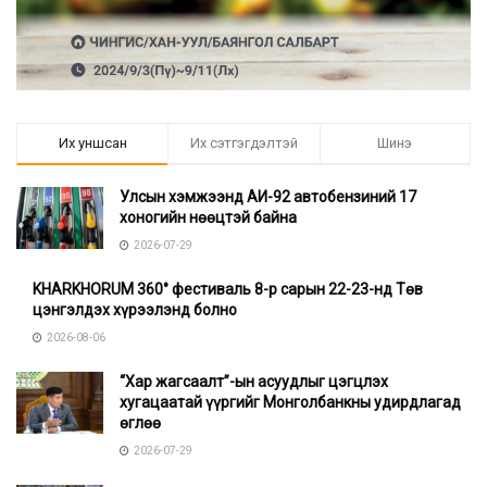
Их уншсан
Их сэтгэгдэлтэй
Шинэ
Улсын хэмжээнд АИ-92 автобензиний 17
хоногийн нөөцтэй байна
2026-07-29
KHARKHORUM 360° фестиваль 8-р сарын 22-23-нд Төв
цэнгэлдэх хүрээлэнд болно
2026-08-06
“Хар жагсаалт”-ын асуудлыг цэгцлэх
хугацаатай үүргийг Монголбанкны удирдлагад
өглөө
2026-07-29