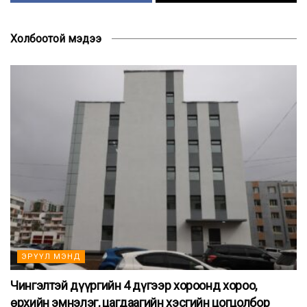
Холбоотой мэдээ
ЭРҮҮЛ МЭНД
Чингэлтэй дүүргийн 4 дүгээр хороонд хороо,
өрхийн эмнэлэг, цагдаагийн хэсгийн цогцолбор