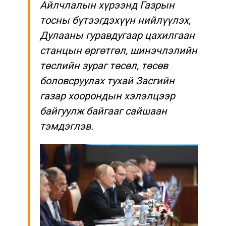
Айлчлалын хүрээнд Газрын
тосны бүтээгдэхүүн нийлүүлэх,
Дулааны гуравдугаар цахилгаан
станцын өргөтгөл, шинэчлэлийн
төслийн зураг төсөл, төсөв
боловсруулах тухай Засгийн
газар хоорондын хэлэлцээр
байгуулж байгааг сайшаан
тэмдэглэв.