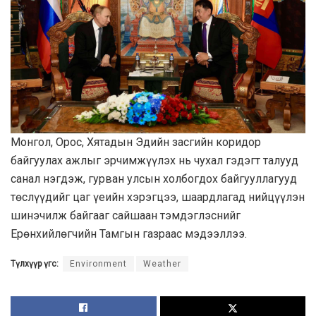
Монгол, Орос, Хятадын Эдийн засгийн коридор
байгуулах ажлыг эрчимжүүлэх нь чухал гэдэгт талууд
санал нэгдэж, гурван улсын холбогдох байгууллагууд
төслүүдийг цаг үеийн хэрэгцээ, шаардлагад нийцүүлэн
шинэчилж байгааг сайшаан тэмдэглэснийг
Ерөнхийлөгчийн Тамгын газраас мэдээллээ.
Түлхүүр үгс:
Environment
Weather