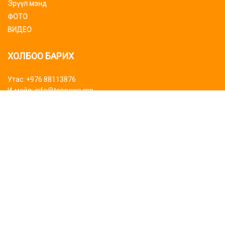
Эрүүл мэнд
ФОТО
ВИДЕО
ХОЛБОО БАРИХ
Утас: +976 88113876
И-мэйл: info@topnews.mn
ХАЯГ БАЙРШИЛ
Bluemon tower
Биднийг дагаарай