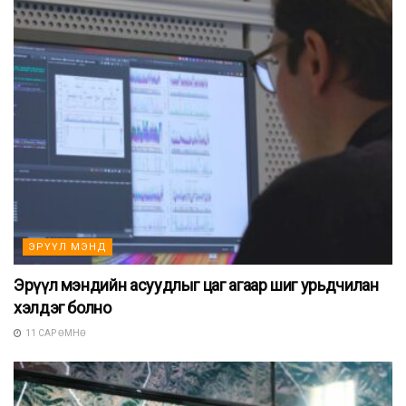
ЭРҮҮЛ МЭНД
Эрүүл мэндийн асуудлыг цаг агаар шиг урьдчилан
хэлдэг болно
11 САР ӨМНӨ