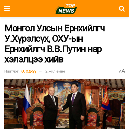
Монгол Улсын Ерөнхийлөгч
У.Хүрэлсүх, ОХУ-ын
Ерөнхийлөгч В.В.Путин нар
хэлэлцээ хийв
A
Нийтлэгч
Ө. Одхүү
2 жил өмнө
A