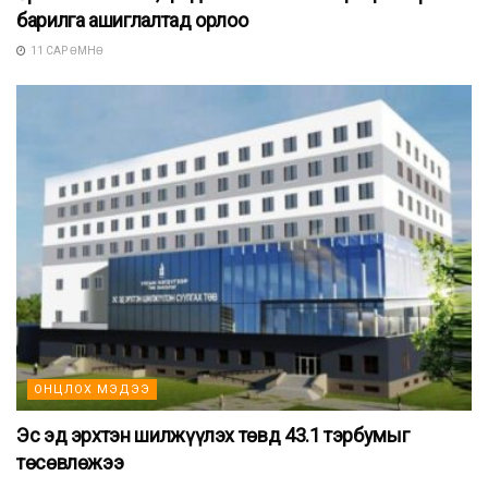
барилга ашиглалтад орлоо
11 САР ӨМНӨ
ОНЦЛОХ МЭДЭЭ
Эс эд эрхтэн шилжүүлэх төвд 43.1 тэрбумыг
төсөвлөжээ