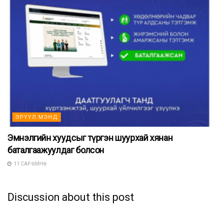
ЭРҮҮЛ МЭНД
Эмнэлгийн хуудсыг түргэн шуурхай хянан
баталгаажуулдаг болсон
11 САР ӨМНӨ
Discussion about this post