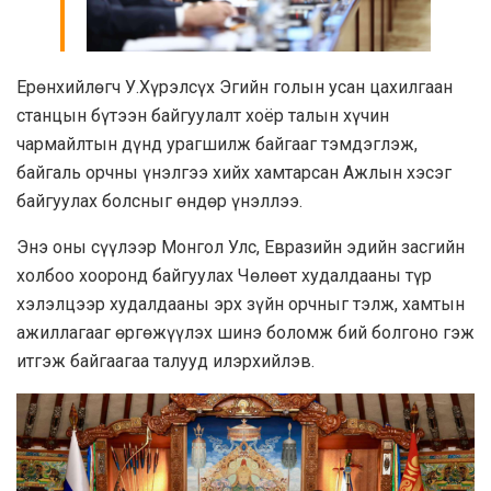
Ерөнхийлөгч У.Хүрэлсүх Эгийн голын усан цахилгаан
станцын бүтээн байгуулалт хоёр талын хүчин
чармайлтын дүнд урагшилж байгааг тэмдэглэж,
байгаль орчны үнэлгээ хийх хамтарсан Ажлын хэсэг
байгуулах болсныг өндөр үнэллээ.
Энэ оны сүүлээр Монгол Улс, Евразийн эдийн засгийн
холбоо хооронд байгуулах Чөлөөт худалдааны түр
хэлэлцээр худалдааны эрх зүйн орчныг тэлж, хамтын
ажиллагааг өргөжүүлэх шинэ боломж бий болгоно гэж
итгэж байгаагаа талууд илэрхийлэв.