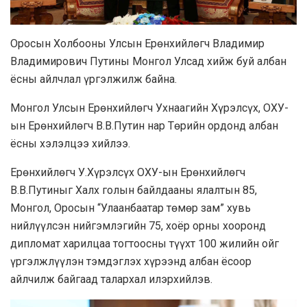
Оросын Холбооны Улсын Ерөнхийлөгч Владимир
Владимирович Путины Монгол Улсад хийж буй албан
ёсны айлчлал үргэлжилж байна.
Монгол Улсын Ерөнхийлөгч Ухнаагийн Хүрэлсүх, ОХУ-
ын Ерөнхийлөгч В.В.Путин нар Төрийн ордонд албан
ёсны хэлэлцээ хийлээ.
Ерөнхийлөгч У.Хүрэлсүх ОХУ-ын Ерөнхийлөгч
В.В.Путиныг Халх голын байлдааны ялалтын 85,
Монгол, Оросын “Улаанбаатар төмөр зам” хувь
нийлүүлсэн нийгэмлэгийн 75, хоёр орны хооронд
дипломат харилцаа тогтоосны түүхт 100 жилийн ойг
үргэлжлүүлэн тэмдэглэх хүрээнд албан ёсоор
айлчилж байгаад талархал илэрхийлэв.