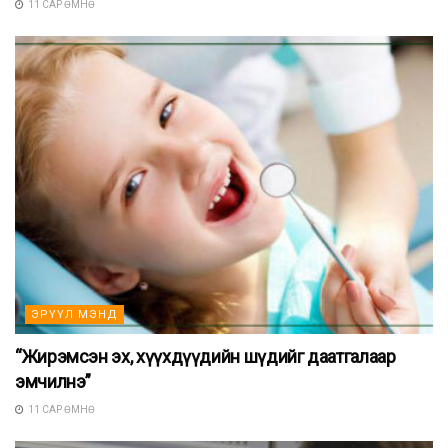
11 САР ӨМНӨ
ЭРҮҮЛ МЭНД
“Жирэмсэн эх, хүүхдүүдийн шүдийг даатгалаар
эмчилнэ”
11 САР ӨМНӨ