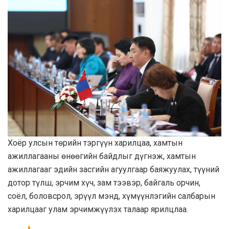
Хоёр улсын төрийн тэргүүн харилцаа, хамтын
ажиллагааны өнөөгийн байдлыг дүгнэж, хамтын
ажиллагааг эдийн засгийн агуулгаар баяжуулах, түүний
дотор түлш, эрчим хүч, зам тээвэр, байгаль орчин,
соёл, боловсрол, эрүүл мэнд, хүмүүнлэгийн салбарын
харилцааг улам эрчимжүүлэх талаар ярилцлаа.