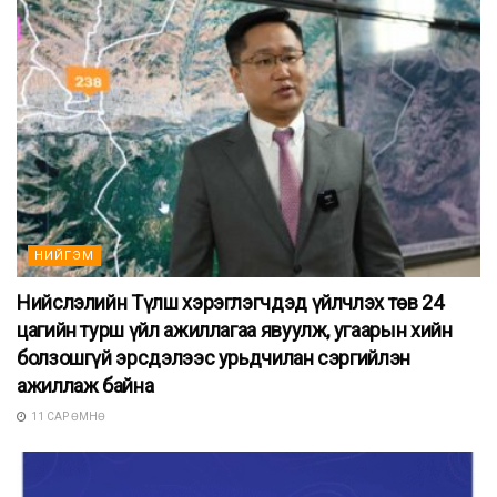
НИЙГЭМ
Нийслэлийн Түлш хэрэглэгчдэд үйлчлэх төв 24
цагийн турш үйл ажиллагаа явуулж, угаарын хийн
болзошгүй эрсдэлээс урьдчилан сэргийлэн
ажиллаж байна
11 САР ӨМНӨ