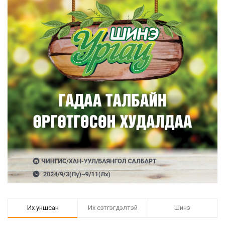
Их уншсан
Их сэтгэгдэлтэй
Шинэ