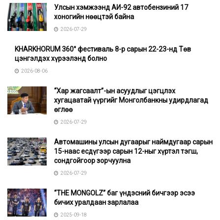
Улсын хэмжээнд АИ-92 автобензиний 17
хоногийн нөөцтэй байна
2026-07-29
KHARKHORUM 360° фестиваль 8-р сарын 22-23-нд Төв
цэнгэлдэх хүрээлэнд болно
2026-08-06
“Хар жагсаалт”-ын асуудлыг цэгцлэх
хугацаатай үүргийг Монголбанкны удирдлагад
өглөө
2026-07-29
Автомашины улсын дугаарыг наймдугаар сарын
15-наас есдүгээр сарын 12-ныг хүртэл тэгш,
сондгойгоор зорчуулна
2026-07-29
“THE MONGOLZ” баг үндэсний бичгээр эсээ
бичих уралдаан зарлалаа
2025-09-18