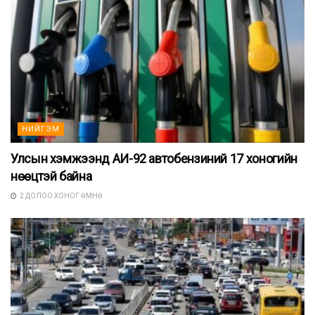
НИЙГЭМ
Улсын хэмжээнд АИ-92 автобензиний 17 хоногийн
нөөцтэй байна
2 ДОЛОО ХОНОГ ӨМНӨ