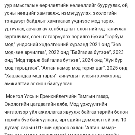
уур амьсгалын өөрчлөлтийн нөлөөллийг бууруулах, ой,
усны нөөцийг хамгаалж, нэмэгдүүлэх, экологийн
тэнцвэрт байдлыг хамгаалах үүднээс мод тарих,
ургуулах, арчлах ач холбогдлыг олон нийтэд таниулан
сурталчлах, соён гэгээрүүлэх зорилго бүхий “Тэрбум
мод” үндэсний хөдөлгөөний хүрээнд 2021 онд “Зөв
мод-зөв арчилгаа”, 2022 онд “Байгалиа бүтээе”, 2023
онд “Мод тарьж байгалиа бүтээе”, 2024 онд “Хүн бүр
мод тарьцгаая”, “Алтан намар мод тарих цаг”, 2025 онд
“Хашаандаа мод тарья” аянуудыг улсын хэмжээнд
амжилттай зохион байгуулсан.
Монгол Улсын Ерөнхийлөгчийн Тамгын газар,
Экологийн цагдаагийн алба, Мод үржүүлгийн
чиглэлээр үйл ажиллагаа явуулж байгаа төрийн болон
төрийн бус байгууллага, иргэдийн дэмжлэгтэй энэ 10
дугаар сарын 01-ний өдрөөс эхлэн “Алтан намар-