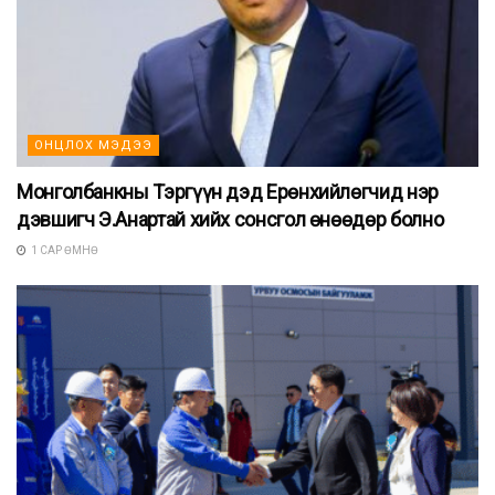
ОНЦЛОХ МЭДЭЭ
Монголбанкны Тэргүүн дэд Ерөнхийлөгчид нэр
дэвшигч Э.Анартай хийх сонсгол өнөөдөр болно
1 САР ӨМНӨ