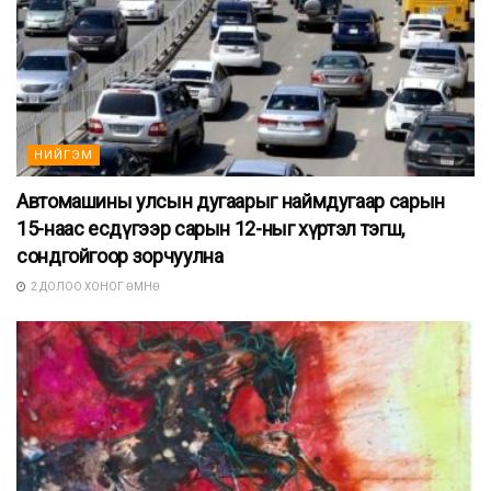
НИЙГЭМ
Автомашины улсын дугаарыг наймдугаар сарын
15-наас есдүгээр сарын 12-ныг хүртэл тэгш,
сондгойгоор зорчуулна
2 ДОЛОО ХОНОГ ӨМНӨ