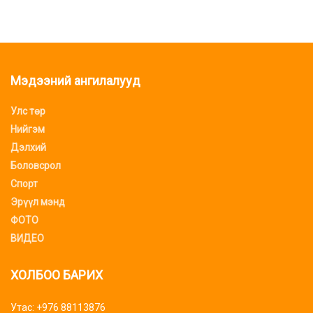
Мэдээний ангилалууд
Улс төр
Нийгэм
Дэлхий
Боловсрол
Спорт
Эрүүл мэнд
ФОТО
ВИДЕО
ХОЛБОО БАРИХ
Утас: +976 88113876