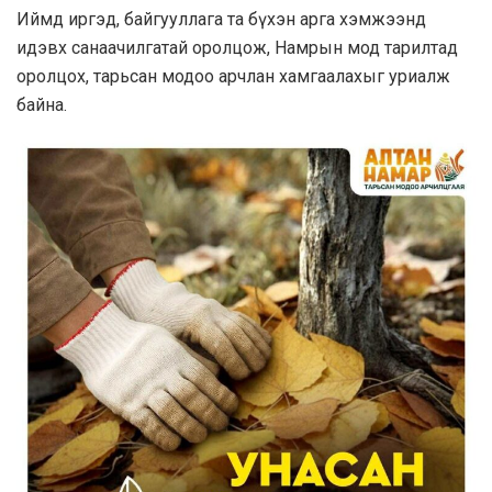
Иймд иргэд, байгууллага та бүхэн арга хэмжээнд
идэвх санаачилгатай оролцож, Намрын мод тарилтад
оролцох, тарьсан модоо арчлан хамгаалахыг уриалж
байна.