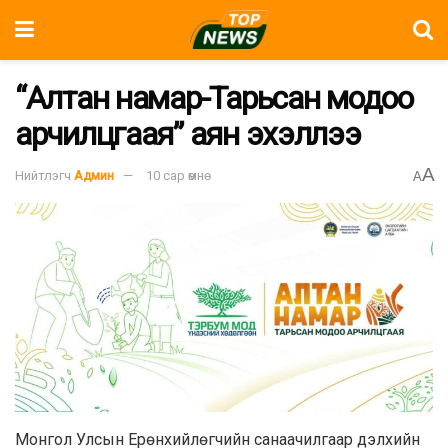
“Алтан намар-Тарьсан модоо
арчилцгаая” аян эхэллээ
A
Нийтлэгч
Админ
10 сар өмнө
A
Монгол Улсын Ерөнхийлөгчийн санаачилгаар дэлхийн