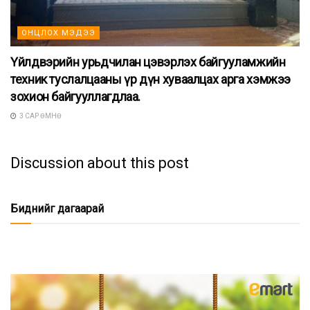
ОНЦЛОХ МЭДЭЭ
Үйлдвэрийн урьдчилан цэвэрлэх байгууламжийн
техник туслалцааны үр дүн хуваалцах арга хэмжээ
зохион байгууллагдлаа.
3 САР ӨМНӨ
Discussion about this post
Биднийг дагаарай