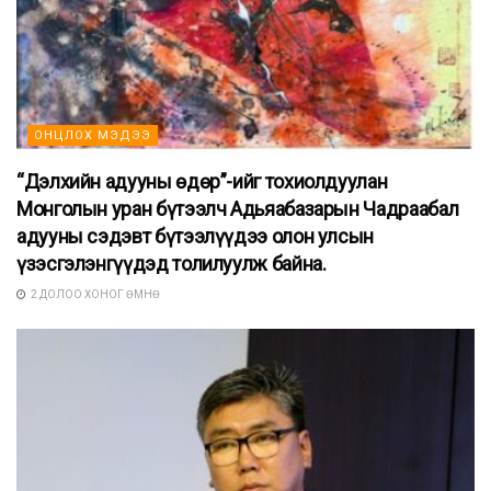
ОНЦЛОХ МЭДЭЭ
“Дэлхийн адууны өдөр”-ийг тохиолдуулан
Монголын уран бүтээлч Адьяабазарын Чадраабал
адууны сэдэвт бүтээлүүдээ олон улсын
үзэсгэлэнгүүдэд толилуулж байна.
2 ДОЛОО ХОНОГ ӨМНӨ