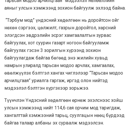
Тарьсан модоо арчилцгаая” мэдээлэл нөлөөллийн
аяныг улсын хэмжээнд зохион байгуулж эхлээд байна.
“Тэрбум мод” үндэсний хөдөлгөөн нь доройтсон ойг
нөхөн сэргээх, цөлжилт, газрын доройтол, хөрсний
элэгдсэн эвдрэлийн эсрэг хамгаалалтын зурвас
байгуулах, хот суурин газарт ногоон байгууламж
байгуулах гэсэн 3 зорилгын хүрээнд зохион
байгуулагдаж байгаа бөгөөд энэ жилийн хувьд
намрын улиралд тарьсан модоо арчлах, хамгаалах,
өвөлжүүлэх бэлтгэл хангах чиглэлээр “Тарьсан модоо
арчилцгаая” уриалга гаргаж, иргэд олон нийтэд
мэдээлэл бэлтгэн хүргэхээр зорьжээ.
Түүнчлэн Үндэсний хөдөлгөөн өрнөж эхэлснээс хойш
улсын хэмжээнд нийт 114,6 сая орчим мод таригдаж,
хангалттай хэмжээний тарьц, суулгацын нөөц бүрдээд
байгаа талаар албаны эх сурвалж мэдээлсэн.