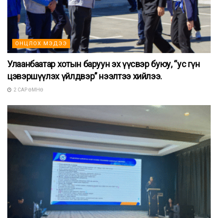
ОНЦЛОХ МЭДЭЭ
Улаанбаатар хотын баруун эх үүсвэр буюу, “ус гүн
цэвэршүүлэх үйлдвэр” нээлтээ хийлээ.
2 САР ӨМНӨ