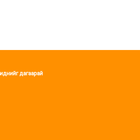
иднийг дагаарай