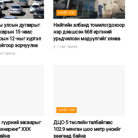
НИЙГЭМ
 улсын дугаарыг
Нийтийн албанд томилогдохоор
сарын 15-наас
нэр дэвшсэн 668 иргэний
рын 12-ныг хүртэл
урьдчилсан мэдүүлгийг хянав
ойгоор зорчуулна
1 САР ӨМНӨ
ОГ ӨМНӨ
НИЙГЭМ
 гүүрний засварыг
ДЦС-5 төслийн талбайгаас
женеринг” ХХК
102.9 мянган шоо метр үнсийг
айна
зөөгөөд байна