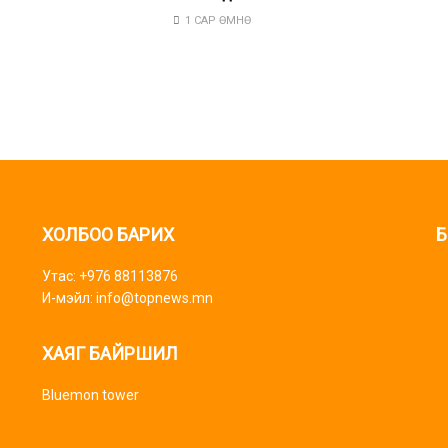
1 САР ӨМНӨ
ХОЛБОО БАРИХ
Б
Утас: +976 88113876
И-мэйл: info@topnews.mn
ХАЯГ БАЙРШИЛ
Bluemon tower