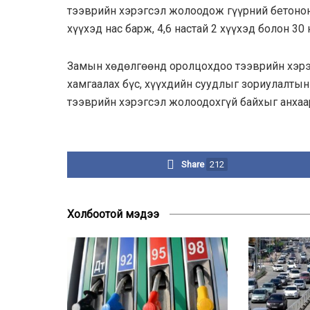
тээврийн хэрэгсэл жолоодож гүүрний бетонон
хүүхэд нас барж, 4,6 настай 2 хүүхэд болон 30
Замын хөдөлгөөнд оролцохдоо тээврийн хэрэг
хамгаалах бүс, хүүхдийн суудлыг зориулалтын
тээврийн хэрэгсэл жолоодохгүй байхыг анхаа
Share
212
Холбоотой мэдээ