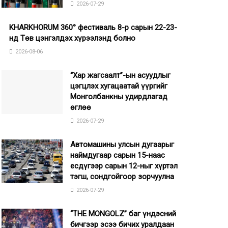
2026-07-29
KHARKHORUM 360° фестиваль 8-р сарын 22-23-
нд Төв цэнгэлдэх хүрээлэнд болно
2026-08-06
“Хар жагсаалт”-ын асуудлыг
цэгцлэх хугацаатай үүргийг
Монголбанкны удирдлагад
өглөө
2026-07-29
Автомашины улсын дугаарыг
наймдугаар сарын 15-наас
есдүгээр сарын 12-ныг хүртэл
тэгш, сондгойгоор зорчуулна
2026-07-29
“THE MONGOLZ” баг үндэсний
бичгээр эсээ бичих уралдаан