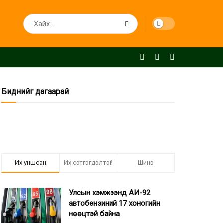
Биднийг дагаарай
Их уншсан
Их сэтгэгдэлтэй
Шинэ
Улсын хэмжээнд АИ-92
автобензиний 17 хоногийн
нөөцтэй байна