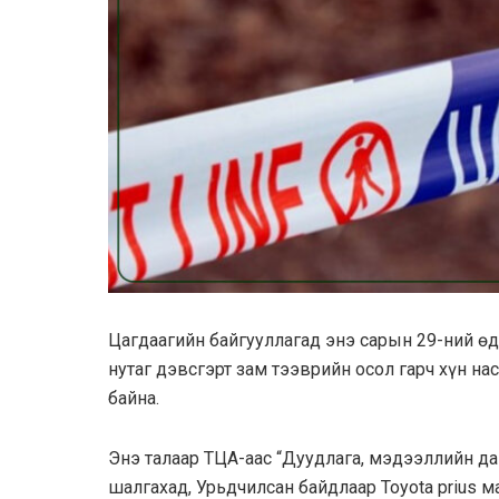
Цагдаагийн байгууллагад энэ сарын 29-ний ө
нутаг дэвсгэрт зам тээврийн осол гарч хүн на
байна.
Энэ талаар ТЦА-аас “Дуудлага, мэдээллийн да
шалгахад, Урьдчилсан байдлаар Toyota prius