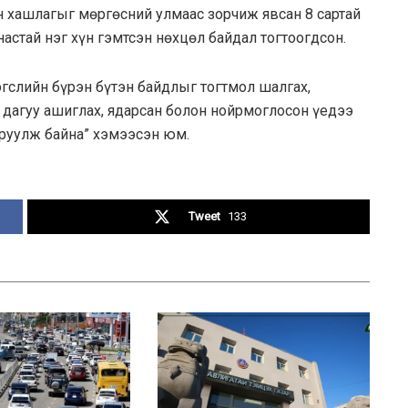
 хашлагыг мөргөсний улмаас зорчиж явсан 8 сартай
 настай нэг хүн гэмтсэн нөхцөл байдал тогтоогдсон.
слийн бүрэн бүтэн байдлыг тогтмол шалгах,
 дагуу ашиглах, ядарсан болон нойрмоглосон үедээ
руулж байна” хэмээсэн юм.
Tweet
133