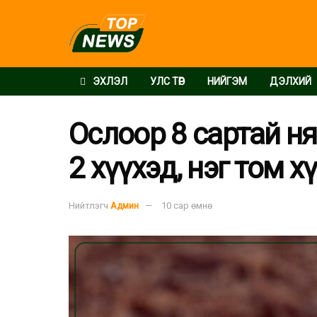
ЭХЛЭЛ
УЛС ТӨР
НИЙГЭМ
ДЭЛХИЙ
Ослоор 8 сартай ня
2 хүүхэд, нэг том 
Нийтлэгч
Админ
10 сар өмнө