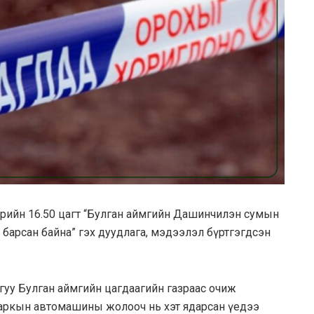
дрийн 16.50 цагт “Булган аймгийн Дашинчилэн сумын
с барсан байна” гэх дуудлага, мэдээлэл бүртгэгдсэн
гуу Булган аймгийн цагдаагийн газраас очиж
 маркын автомашины жолооч нь хэт ядарсан үедээ