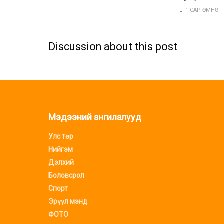
1 САР ӨМНӨ
Discussion about this post
Мэдээний ангилалууд
Улс төр
Нийгэм
Дэлхий
Боловсрол
Спорт
Эрүүл мэнд
ФОТО