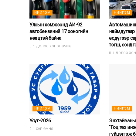
НИЙГЭМ
НИЙГЭМ
Улсын хэмжээнд АИ-92
Автомашины
автобензиний 17 хоногийн
наймдугаар 
нөөцтэй байна
есдүгээр са
тэгш, сондг
1 ДОЛОО ХОНОГ ӨМНӨ
1 ДОЛОО ХОН
НИЙГЭМ
НИЙГЭМ
Усуг-2026
Энхтайваны
“Гоц тех ин
1 САР ӨМНӨ
гүйцэтгэж б