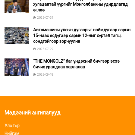
хугацаатай үүргийг Монголбанкны удирдлагад
өглөө
2026-07-29
Автомашины улсын дугаарыг наймдугаар сарын
15-наас есдүгээр сарын 12-ныг хүртэл тэгш,
сондгойгоор зорчуулна
2026-07-29
“THE MONGOLZ” баг үндэсний бичгээр эсээ
бичих уралдаан зарлалаа
2025-09-18
Мэдээний ангилалууд
Улс төр
Нийгэм