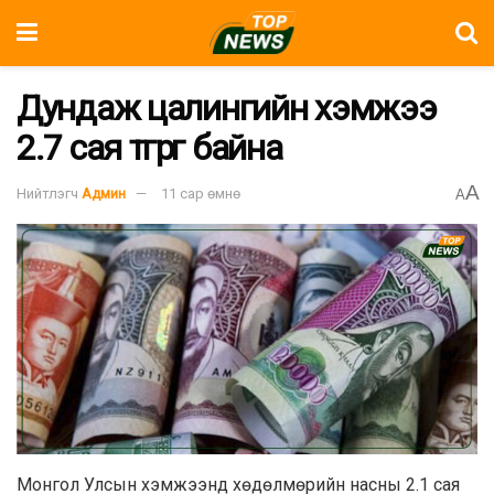
Дундаж цалингийн хэмжээ
2.7 сая төгрөг байна
A
Нийтлэгч
Админ
11 сар өмнө
A
Монгол Улсын хэмжээнд хөдөлмөрийн насны 2.1 сая