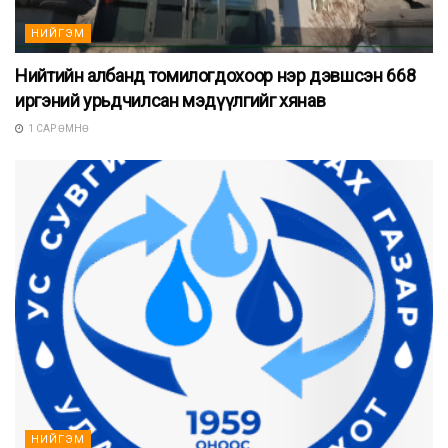
НИЙГЭМ
Нийтийн албанд томилогдохоор нэр дэвшсэн 668
иргэний урьдчилсан мэдүүлгийг хянав
1 САР ӨМНӨ
НИЙГЭМ