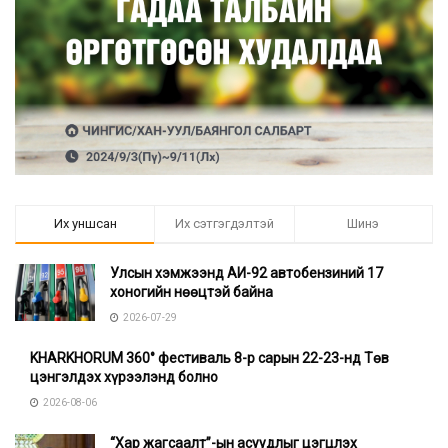
Их уншсан
Их сэтгэгдэлтэй
Шинэ
Улсын хэмжээнд АИ-92 автобензиний 17
хоногийн нөөцтэй байна
2026-07-29
KHARKHORUM 360° фестиваль 8-р сарын 22-23-нд Төв
цэнгэлдэх хүрээлэнд болно
2026-08-06
“Хар жагсаалт”-ын асуудлыг цэгцлэх