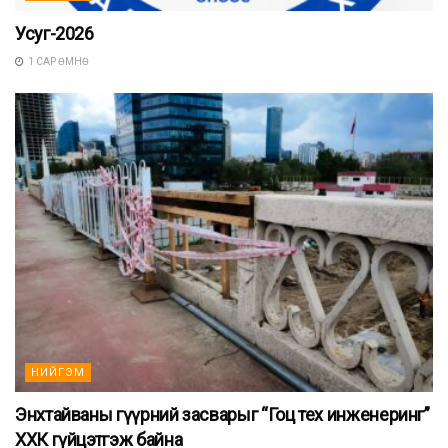
Усуг-2026
1 САР ӨМНӨ
НИЙГЭМ
Энхтайваны гүүрний засварыг “Гоц тех инженеринг”
ХХК гүйцэтгэж байна