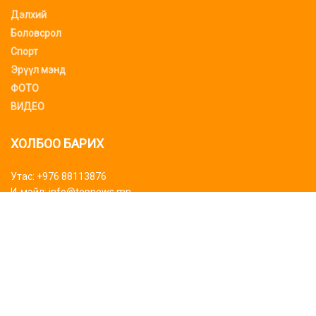
Дэлхий
Боловсрол
Спорт
Эрүүл мэнд
ФОТО
ВИДЕО
ХОЛБОО БАРИХ
Утас: +976 88113876
И-мэйл: info@topnews.mn
ХАЯГ БАЙРШИЛ
Bluemon tower
Биднийг дагаарай