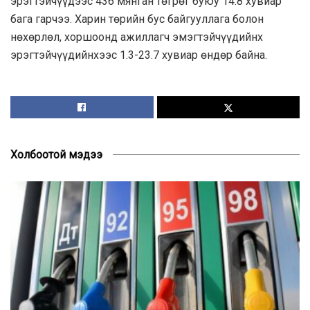
эрэгтэйчүүдээс 436 мянган төгрөг буюу 14.8 хувиар
бага гарчээ. Харин төрийн бус байгууллага болон
нөхөрлөл, хоршоонд ажиллагч эмэгтэйчүүдийнх
эрэгтэйчүүдийнхээс 1.3-23.7 хувиар өндөр байна.
Холбоотой мэдээ