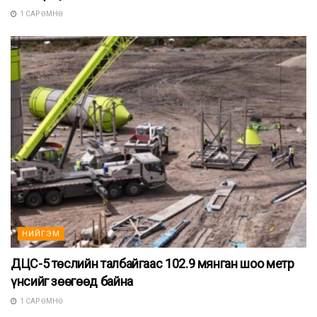
1 САР ӨМНӨ
НИЙГЭМ
ДЦС-5 төслийн талбайгаас 102.9 мянган шоо метр
үнсийг зөөгөөд байна
1 САР ӨМНӨ