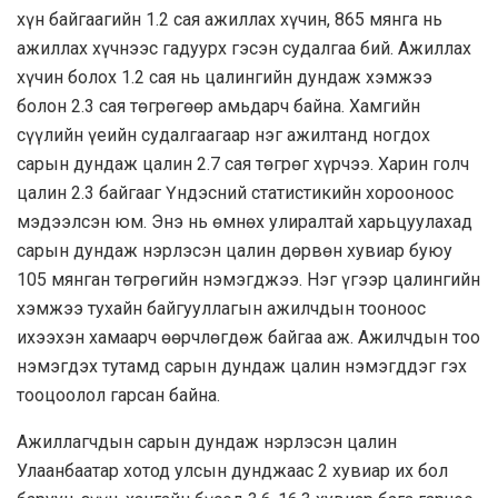
хүн байгаагийн 1.2 сая ажиллах хүчин, 865 мянга нь
ажиллах хүчнээс гадуурх гэсэн судалгаа бий. Ажиллах
хүчин болох 1.2 сая нь цалингийн дундаж хэмжээ
болон 2.3 сая төгрөгөөр амьдарч байна. Хамгийн
сүүлийн үеийн судалгаагаар нэг ажилтанд ногдох
сарын дундаж цалин 2.7 сая төгрөг хүрчээ. Харин голч
цалин 2.3 байгааг Үндэсний статистикийн хорооноос
мэдээлсэн юм. Энэ нь өмнөх улиралтай харьцуулахад
сарын дундаж нэрлэсэн цалин дөрвөн хувиар буюу
105 мянган төгрөгийн нэмэгджээ. Нэг үгээр цалингийн
хэмжээ тухайн байгууллагын ажилчдын тооноос
ихээхэн хамаарч өөрчлөгдөж байгаа аж. Ажилчдын тоо
нэмэгдэх тутамд сарын дундаж цалин нэмэгддэг гэх
тооцоолол гарсан байна.
Ажиллагчдын сарын дундаж нэрлэсэн цалин
Улаанбаатар хотод улсын дунджаас 2 хувиар их бол