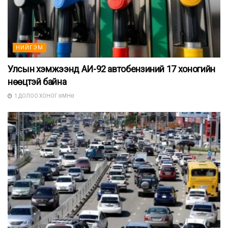
НИЙГЭМ
Улсын хэмжээнд АИ-92 автобензиний 17 хоногийн
нөөцтэй байна
1 ДОЛОО ХОНОГ ӨМНӨ