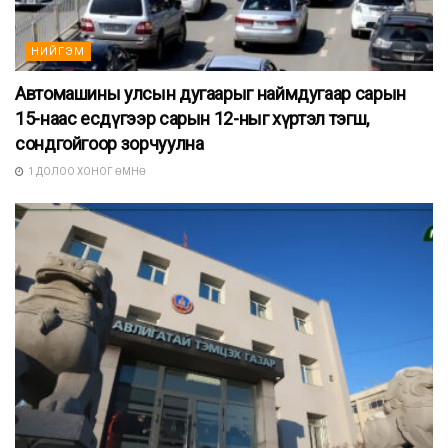
НИЙГЭМ
Автомашины улсын дугаарыг наймдугаар сарын
15-наас есдүгээр сарын 12-ныг хүртэл тэгш,
сондгойгоор зорчуулна
1 ДОЛОО ХОНОГ ӨМНӨ