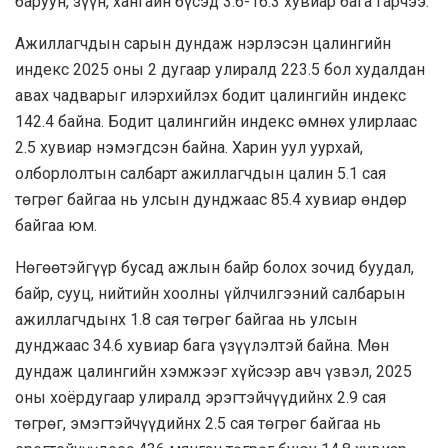
баруун, зүүн, хангайн бүсэд 3.6-16.3 хувиар бага гарчээ.
Ажиллагчдын сарын дундаж нэрлэсэн цалингийн
индекс 2025 оны 2 дугаар улиралд 223.5 бол худалдан
авах чадварыг илэрхийлэх бодит цалингийн индекс
142.4 байна. Бодит цалингийн индекс өмнөх улирлаас
2.5 хувиар нэмэгдсэн байна. Харин уул уурхай,
олборлолтын салбарт ажиллагчдын цалин 5.1 сая
төгрөг байгаа нь улсын дунджаас 85.4 хувиар өндөр
байгаа юм.
Нөгөөтэйгүүр бусад ажлын байр болох зочид буудал,
байр, сууц, нийтийн хоолны үйлчилгээний салбарын
ажиллагчдынх 1.8 сая төгрөг байгаа нь улсын
дунджаас 34.6 хувиар бага үзүүлэлтэй байна. Мөн
дундаж цалингийн хэмжээг хүйсээр авч үзвэл, 2025
оны хоёрдугаар улиралд эрэгтэйчүүдийнх 2.9 сая
төгрөг, эмэгтэйчүүдийнх 2.5 сая төгрөг байгаа нь