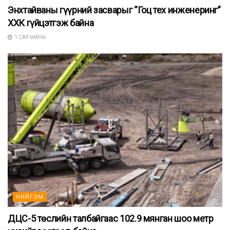
Энхтайваны гүүрний засварыг “Гоц тех инженеринг”
ХХК гүйцэтгэж байна
1 САР ӨМНӨ
НИЙГЭМ
ДЦС-5 төслийн талбайгаас 102.9 мянган шоо метр