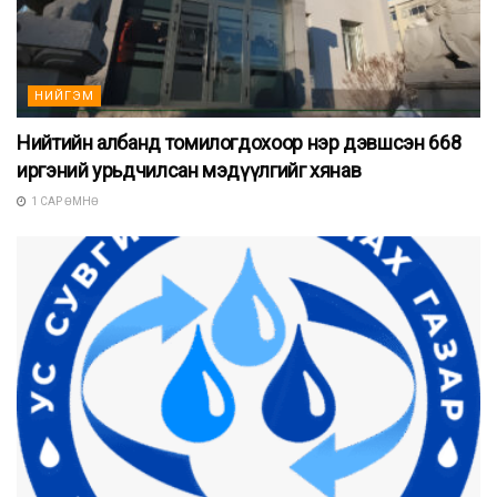
НИЙГЭМ
Нийтийн албанд томилогдохоор нэр дэвшсэн 668
иргэний урьдчилсан мэдүүлгийг хянав
1 САР ӨМНӨ