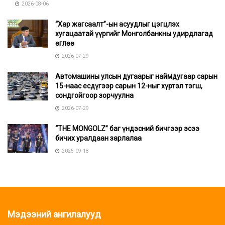
2026-08-06
“Хар жагсаалт”-ын асуудлыг цэгцлэх
хугацаатай үүргийг Монголбанкны удирдлагад
өглөө
2026-07-29
Автомашины улсын дугаарыг наймдугаар сарын
15-наас есдүгээр сарын 12-ныг хүртэл тэгш,
сондгойгоор зорчуулна
2026-07-29
“THE MONGOLZ” баг үндэсний бичгээр эсээ
бичих уралдаан зарлалаа
2025-09-18
Мэдээний ангилалууд