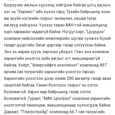
бууруулах ажлын хүрээнд хийгдэж байгаа цогц ажлын
нэг нь “Хермес”-ийн нүхэн гарц. Тухайн байршилд есөн
аж ахуйн нэгжийн газрыг чөлөөлөх, хашаа татах
ажлууд хийгдэнэ. Үүнээс таван ААН-тэй зөвшилцөлд
хүрч хараахан чадаагүй байна. Нэгдүгээрт, “Цүүрдэн”
компани нийслэлийн инженерийн шугам сүлжээ бүхий
газарт дүүргийн Засаг даргаар газар олгуулсан байна.
Энэ нь өөрөө хууль зөрчсөн үйлдэл. Гэвч энэ компани
хөрөнгийн үнэлгээ хийх ажлыг огт зөвшөөрөхгүй
байгаа. Хоёрт, “Фаерсэйфти экюпмэнт” компанид 897
орчим сая төгрөгийн хөрөнгийн үнэлгээ гарсан.
Хөрөнгийн үнэлгээн дээр нэмж 200 ам.метр газар авах
саналтай байгаа. Санал болгосон газрыг нь олгох
боломжгүй. Харин өөр байршилд газар олгох
боломжтой. Гуравт, “МАК Централ” компани хөрөнгийн
үнэлгээтэй танилцаж, зөвшилцөхөөр хүлээгдэж байна.
Дөрөвт, “Плагротрейд” компанид 66.7 сая төгрөгийн