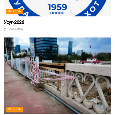
НИЙГЭМ
Усуг-2026
1 САР ӨМНӨ
НИЙГЭМ