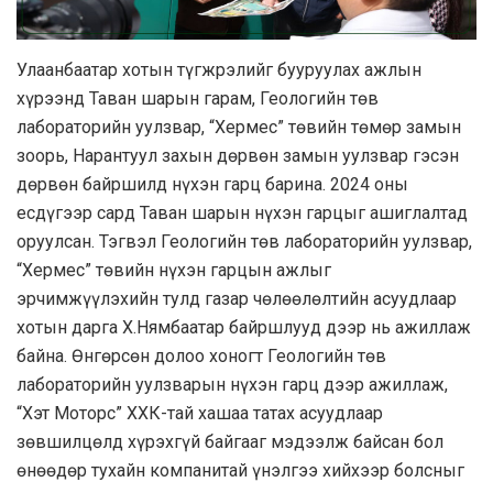
Улаанбаатар хотын түгжрэлийг бууруулах ажлын
хүрээнд Таван шарын гарам, Геологийн төв
лабораторийн уулзвар, “Хермес” төвийн төмөр замын
зоорь, Нарантуул захын дөрвөн замын уулзвар гэсэн
дөрвөн байршилд нүхэн гарц барина. 2024 оны
есдүгээр сард Таван шарын нүхэн гарцыг ашиглалтад
оруулсан. Тэгвэл Геологийн төв лабораторийн уулзвар,
“Хермес” төвийн нүхэн гарцын ажлыг
эрчимжүүлэхийн тулд газар чөлөөлөлтийн асуудлаар
хотын дарга Х.Нямбаатар байршлууд дээр нь ажиллаж
байна. Өнгөрсөн долоо хоногт Геологийн төв
лабораторийн уулзварын нүхэн гарц дээр ажиллаж,
“Хэт Моторс” ХХК-тай хашаа татах асуудлаар
зөвшилцөлд хүрэхгүй байгааг мэдээлж байсан бол
өнөөдөр тухайн компанитай үнэлгээ хийхээр болсныг