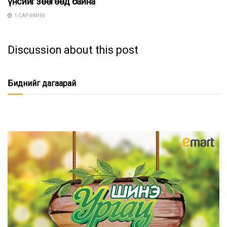
үнсийг зөөгөөд байна
1 САР ӨМНӨ
Discussion about this post
Биднийг дагаарай