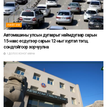
НИЙГЭМ
Автомашины улсын дугаарыг наймдугаар сарын
15-наас есдүгээр сарын 12-ныг хүртэл тэгш,
сондгойгоор зорчуулна
1 ДОЛОО ХОНОГ ӨМНӨ