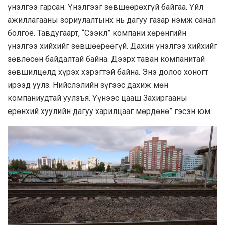
үнэлгээ гарсан. Үнэлгээг зөвшөөрөхгүй байгаа. Үйл
ажиллагааны зориулалтынх нь дагуу газар нэмж санал
болгоё. Тавдугаарт, “Сээкл” компани хөрөнгийн
үнэлгээ хийхийг зөвшөөрөөгүй. Дахин үнэлгээ хийхийг
зөвлөсөн байдалтай байна. Дээрх таван компанитай
зөвшилцөлд хүрэх хэрэгтэй байна. Энэ долоо хоногт
ирээд уулз. Нийслэлийн зүгээс дахиж мөн
компаниудтай уулзъя. Үүнээс цааш Захиргааны
ерөнхий хуулийн дагуу харилцааг мөрдөнө” гэсэн юм.