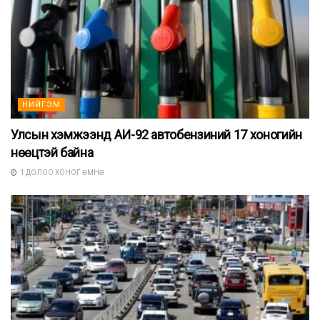
НИЙГЭМ
Улсын хэмжээнд АИ-92 автобензиний 17 хоногийн
нөөцтэй байна
1 ДОЛОО ХОНОГ ӨМНӨ