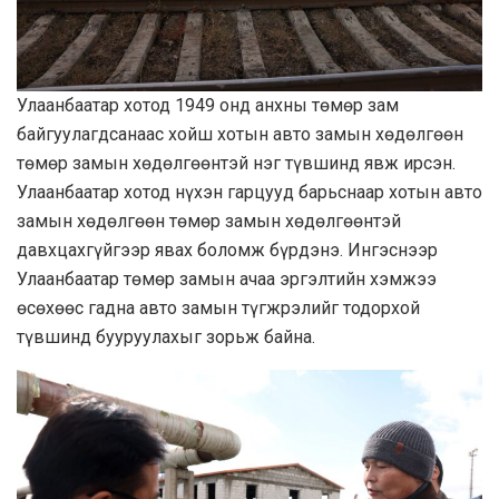
Улаанбаатар хотод 1949 онд анхны төмөр зам
байгуулагдсанаас хойш хотын авто замын хөдөлгөөн
төмөр замын хөдөлгөөнтэй нэг түвшинд явж ирсэн.
Улаанбаатар хотод нүхэн гарцууд барьснаар хотын авто
замын хөдөлгөөн төмөр замын хөдөлгөөнтэй
давхцахгүйгээр явах боломж бүрдэнэ. Ингэснээр
Улаанбаатар төмөр замын ачаа эргэлтийн хэмжээ
өсөхөөс гадна авто замын түгжрэлийг тодорхой
түвшинд бууруулахыг зорьж байна.