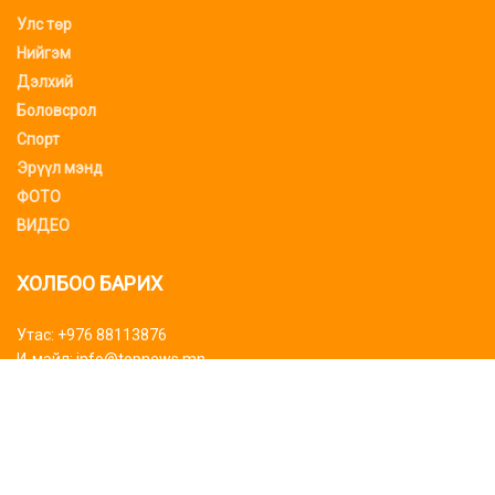
Улс төр
Нийгэм
Дэлхий
Боловсрол
Спорт
Эрүүл мэнд
ФОТО
ВИДЕО
ХОЛБОО БАРИХ
Утас: +976 88113876
И-мэйл: info@topnews.mn
ХАЯГ БАЙРШИЛ
Bluemon tower