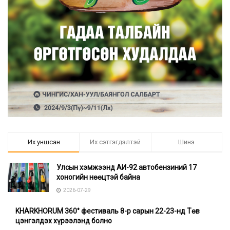
Их уншсан
Их сэтгэгдэлтэй
Шинэ
Улсын хэмжээнд АИ-92 автобензиний 17
хоногийн нөөцтэй байна
2026-07-29
KHARKHORUM 360° фестиваль 8-р сарын 22-23-нд Төв
цэнгэлдэх хүрээлэнд болно