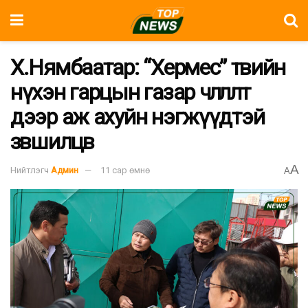
Х.Нямбаатар: “Хермес” төвийн
нүхэн гарцын газар чөлөөлөлт
дээр аж ахуйн нэгжүүдтэй
зөвшилцөв
A
Нийтлэгч
Админ
11 сар өмнө
A