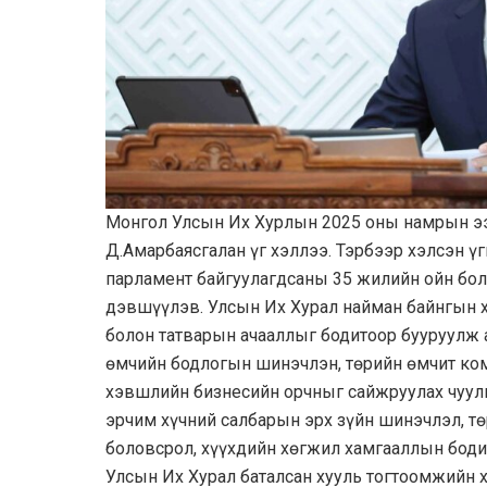
Монгол Улсын Их Хурлын 2025 оны намрын ээ
Д.Амарбаясгалан үг хэллээ. Тэрбээр хэлсэн 
парламент байгуулагдсаны 35 жилийн ойн бо
дэвшүүлэв. Улсын Их Хурал найман байнгын 
болон татварын ачааллыг бодитоор бууруулж а
өмчийн бодлогын шинэчлэн, төрийн өмчит ко
хэвшлийн бизнесийн орчныг сайжруулах чуулг
эрчим хүчний салбарын эрх зүйн шинэчлэл, т
боловсрол, хүүхдийн хөгжил хамгааллын боди
Улсын Их Хурал баталсан хууль тогтоомжийн 