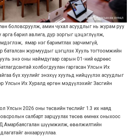
лөн боловсруулж, амин чухал асуудлыг нь журам руу
у арга барил авлига, дур зоргыг цэцэглүүлж,
эмдэглэж, ямар нэг баримтлах зарчимгүй,
оор баталсан журмуудыг цэгцлэх Хууль тогтоомжийн
 хууль энэ оны наймдугаар сарын 01-ний өдрөөс
атлагдсантай холбогдуулан гаргасан Улсын Их
йгаа бүх хуулийг энэхүү хуульд нийцүүлэх асуудлыг
ор Улсын Их Хуралд өргөн мэдүүлэхийг Засгийн
ол Улсын 2026 оны төсвийн төслийг 1.3 их наяд
ловсролын салбарт зарцуулах төсөв өмнөх оныхоос
 Д.Амарбаясгалан шүүмжилж, өвөлжилтийн
рдлагатайг анхаарууллаа.