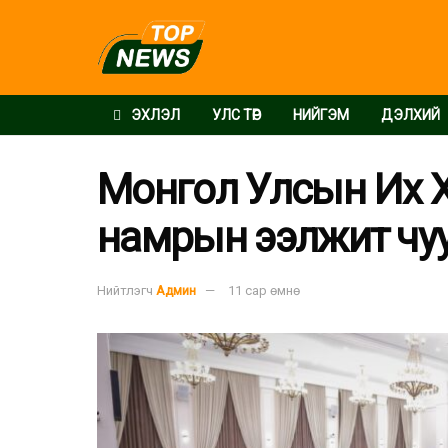
ЭХЛЭЛ
УЛС ТӨР
НИЙГЭМ
ДЭЛХИЙ
Монгол Улсын Их 
намрын ээлжит чуу
Нийтлэгч
Админ
11 сар өмнө