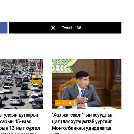
Tweet
138
УЛС ТӨР
 улсын дугаарыг
“Хар жагсаалт”-ын асуудлыг
сарын 15-наас
цэгцлэх хугацаатай үүргийг
рын 12-ныг хүртэл
Монголбанкны удирдлагад