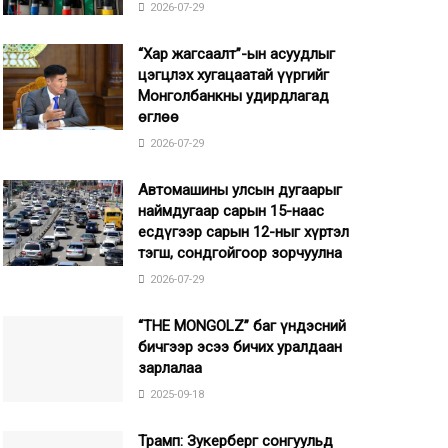
2026-07-29
“Хар жагсаалт”-ын асуудлыг
цэгцлэх хугацаатай үүргийг
Монголбанкны удирдлагад
өглөө
2026-07-29
Автомашины улсын дугаарыг
наймдугаар сарын 15-наас
есдүгээр сарын 12-ныг хүртэл
тэгш, сондгойгоор зорчуулна
2026-07-29
“THE MONGOLZ” баг үндэсний
бичгээр эсээ бичих уралдаан
зарлалаа
2025-09-18
Трамп: Зукерберг сонгуульд