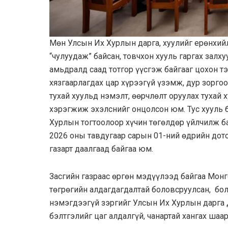
Мөн Улсын Их Хурлын дарга, хуулийг ерөнхий
“чулуудаж” байсан, товчхон хууль гаргах залху
амьдралд саад тотгор үүсгэж байгааг цохон т
хязгаарлагдах цар хүрээгүй үзэмж, дур зорг
тухай хуульд нэмэлт, өөрчлөлт оруулах тухай
хэрэгжиж эхэлснийг онцолсон юм. Тус хууль б
Хурлын тогтоолоор хүчин төгөлдөр үйлчилж ба
2026 оны тавдугаар сарын 01-ний өдрийн дот
газарт даалгаад байгаа юм.
Засгийн газраас өргөн мэдүүлээд байгаа Монг
төгрөгийн алдагдагдалтай боловсруулсан, бо
нэмэгдээгүй зэргийг Улсын Их Хурлын дарга
бэлтгэлийг цаг алдалгүй, чанартай хангах шаа