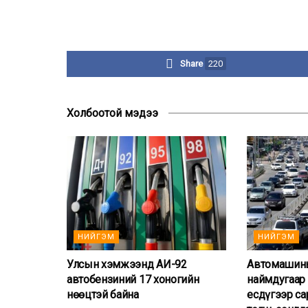
Share
220
Холбоотой мэдээ
НИЙГЭМ
НИЙГЭМ
Улсын хэмжээнд АИ-92
Автомашины
автобензиний 17 хоногийн
наймдугаар 
нөөцтэй байна
есдүгээр са