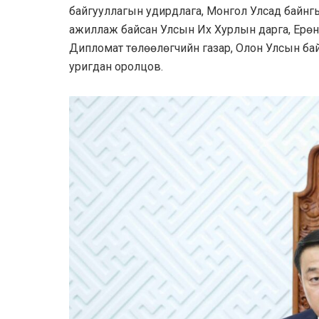
байгууллагын удирдлага, Монгол Улсад байнг
ажиллаж байсан Улсын Их Хурлын дарга, Ерөнх
Дипломат төлөөлөгчийн газар, Олон Улсын ба
уригдан оролцов.