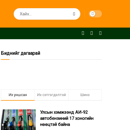
Биднийг дагаарай
Их уншсан
Их сэтгэгдэлтэй
Шинэ
Улсын хэмжээнд АИ-92
автобензиний 17 хоногийн
нөөцтэй байна