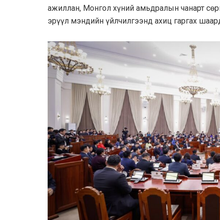
ажиллан, Монгол хүний амьдралын чанарт сөрг
эрүүл мэндийн үйлчилгээнд ахиц гаргах шаард