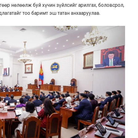
өөр нөлөөлж буй хүчин зүйлсийг арилгах, боловсрол,
лагатайг тоо баримт эш татан анхааруулав.