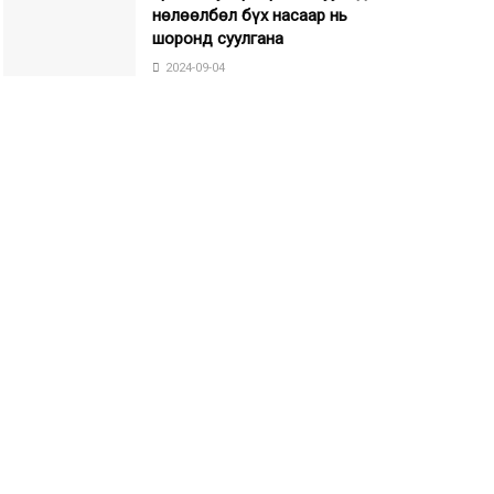
нөлөөлбөл бүх насаар нь
шоронд суулгана
2024-09-04