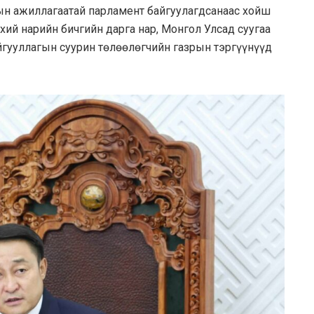
ын ажиллагаатай парламент байгуулагдсанаас хойш
ий нарийн бичгийн дарга нар, Монгол Улсад суугаа
йгууллагын суурин төлөөлөгчийн газрын тэргүүнүүд