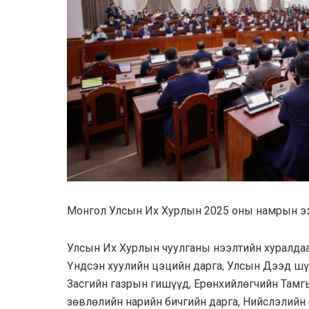
Монгол Улсын Их Хурлын 2025 оны намрын ээл
Улсын Их Хурлын чуулганы нээлтийн хуралдаа
Үндсэн хуулийн цэцийн дарга, Улсын Дээд шү
Засгийн газрын гишүүд, Ерөнхийлөгчийн Тамг
зөвлөлийн нарийн бичгийн дарга, Нийслэлийн