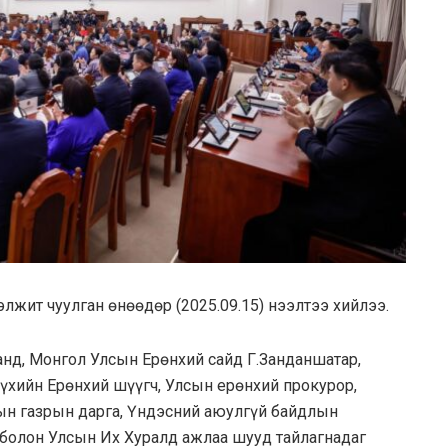
жит чуулган өнөөдөр (2025.09.15) нээлтээ хийлээ.
нд, Монгол Улсын Ерөнхий сайд Г.Занданшатар,
үхийн Ерөнхий шүүгч, Улсын ерөнхий прокурор,
ын газрын дарга, Үндэсний аюулгүй байдлын
 болон Улсын Их Хуралд ажлаа шууд тайлагнадаг