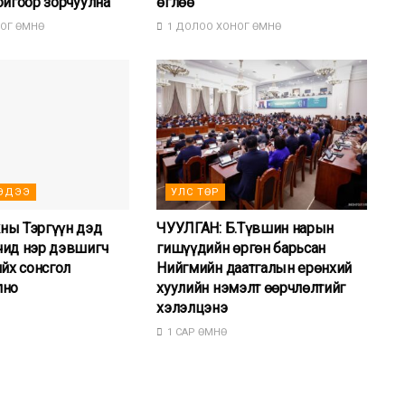
ойгоор зорчуулна
өглөө
ОГ ӨМНӨ
1 ДОЛОО ХОНОГ ӨМНӨ
ЭДЭЭ
УЛС ТӨР
ны Тэргүүн дэд
ЧУУЛГАН: Б.Түвшин нарын
чид нэр дэвшигч
гишүүдийн өргөн барьсан
ийх сонсгол
Нийгмийн даатгалын ерөнхий
лно
хуулийн нэмэлт өөрчлөлтийг
хэлэлцэнэ
1 САР ӨМНӨ