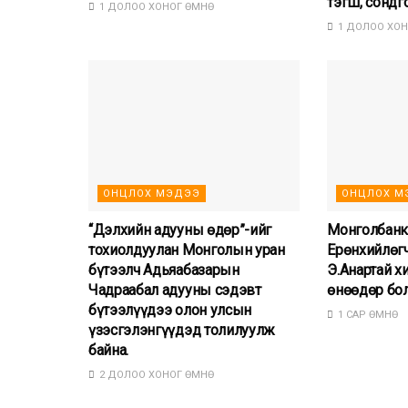
тэгш, сондг
1 ДОЛОО ХОНОГ ӨМНӨ
1 ДОЛОО ХОН
ОНЦЛОХ МЭДЭЭ
ОНЦЛОХ М
“Дэлхийн адууны өдөр”-ийг
Монголбанк
тохиолдуулан Монголын уран
Ерөнхийлөг
бүтээлч Адьяабазарын
Э.Анартай х
Чадраабал адууны сэдэвт
өнөөдөр бо
бүтээлүүдээ олон улсын
1 САР ӨМНӨ
үзэсгэлэнгүүдэд толилуулж
байна.
2 ДОЛОО ХОНОГ ӨМНӨ