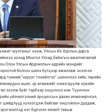
лжит чуулганыг нээж, Улсын Их Хурлын дарга
үгийнхээ эхэнд Монгол Улсад байнгын ажиллагаатай
лон Олон Улсын Ардчиллын өдрийн мэндийг
хороотой болсон шинэ бүтцээр ажиллаж эхэлсэн
рд түмний “нурууг тэнийлгэх” шинэчлэл хийх, төрийн
мпаниудын ашиг, үр өгөөжийг нэмэгдүүлж хувийн
ан эхэлж буйг тэрбээр онцолсон юм. Түүнчлэн
өрийн үйлчилгээний процессын дахин инженерчлэл,
т шийдлүүд хүлээгдэж байгааг онцгойлон дурдаж,
хэрэгжилтэд нэг бүрчлэн хяналт тавьж