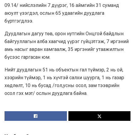
09.14/ нийслэлийн 7 дүүрэг, 16 аймгийн 31 суманд
аюулт үзэгдэл, ослын 65 удаагийн дуудлага
бүртгэгдлээ.
Дуудлагын дагуу төв, орон нутгийн Онцгой байдлын
байгууллагын алба хаагчид үүрэг гүйцэтгэж, 7 иргэний
амь насыг авран хамгаалж, 35 иргэнийг утаажилтын
бүсээс гаргасан юм.
Нийт дуудлагын 51 нь объектын гал түймэр, 2 нь ой,
хээрийн түймэр, 1 нь хүчтэй салхи шуурга, 1 нь газар
хөдлөлт, 10 нь бусад /гол,усны осол, зам тээврийн
осол гэх мэт/ ослын дуудлага байна.