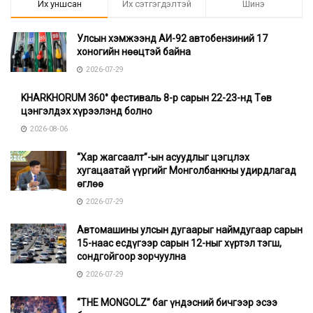
Их уншсан
Их сэтгэгдэлтэй
Шинэ
Улсын хэмжээнд АИ-92 автобензиний 17
хоногийн нөөцтэй байна
2026-07-29
KHARKHORUM 360° фестиваль 8-р сарын 22-23-нд Төв
цэнгэлдэх хүрээлэнд болно
2026-08-06
“Хар жагсаалт”-ын асуудлыг цэгцлэх
хугацаатай үүргийг Монголбанкны удирдлагад
өглөө
2026-07-29
Автомашины улсын дугаарыг наймдугаар сарын
15-наас есдүгээр сарын 12-ныг хүртэл тэгш,
сондгойгоор зорчуулна
2026-07-29
“THE MONGOLZ” баг үндэсний бичгээр эсээ