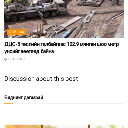
НИЙГЭМ
ДЦС-5 төслийн талбайгаас 102.9 мянган шоо метр
үнсийг зөөгөөд байна
1 САР ӨМНӨ
Discussion about this post
Биднийг дагаарай