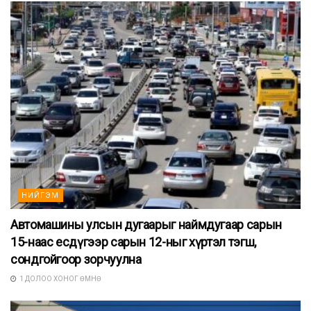
НИЙГЭМ
Автомашины улсын дугаарыг наймдугаар сарын
15-наас есдүгээр сарын 12-ныг хүртэл тэгш,
сондгойгоор зорчуулна
1 ДОЛОО ХОНОГ ӨМНӨ