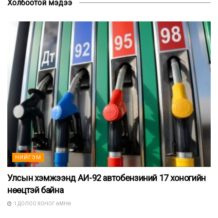
Холбоотой мэдээ
НИЙГЭМ
Улсын хэмжээнд АИ-92 автобензиний 17 хоногийн
нөөцтэй байна
1 ДОЛОО ХОНОГ ӨМНӨ