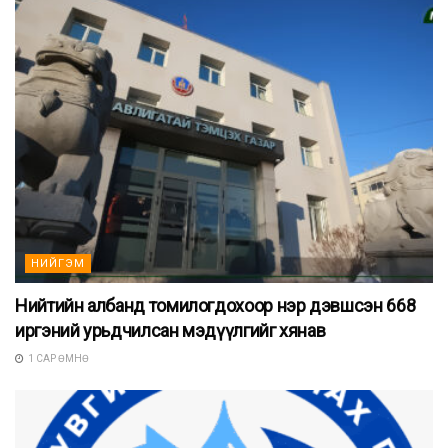
НИЙГЭМ
Нийтийн албанд томилогдохоор нэр дэвшсэн 668
иргэний урьдчилсан мэдүүлгийг хянав
1 САР ӨМНӨ