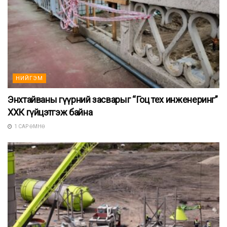
НИЙГЭМ
Энхтайваны гүүрний засварыг “Гоц тех инженеринг”
ХХК гүйцэтгэж байна
1 САР ӨМНӨ