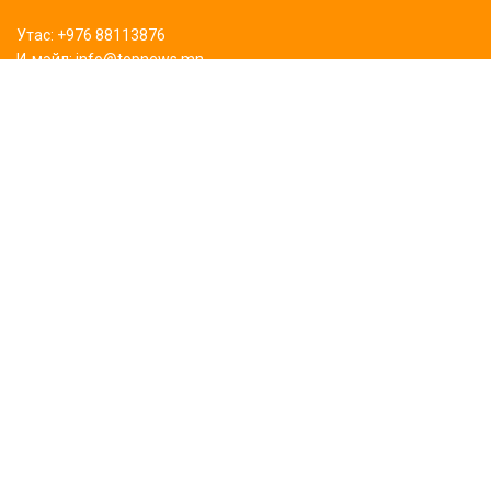
Утас: +976 88113876
И-мэйл: info@topnews.mn
ХАЯГ БАЙРШИЛ
Bluemon tower
Биднийг дагаарай
Сурталчилгаа байрлуулах
Бидний тухай
©2024 Topnews.mn