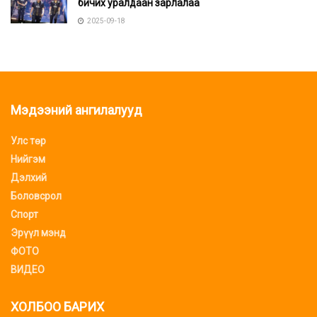
бичих уралдаан зарлалаа
2025-09-18
Мэдээний ангилалууд
Улс төр
Нийгэм
Дэлхий
Боловсрол
Спорт
Эрүүл мэнд
ФОТО
ВИДЕО
ХОЛБОО БАРИХ