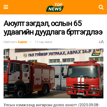
Аюулт үзэгдэл, ослын 65
удаагийн дуудлага бүртгэгдлээ
A
Нийтлэгч
Админ
11 сар өмнө
A
Улсын хэмжээнд өнгөрсөн долоо хоногт /2025.09.08-