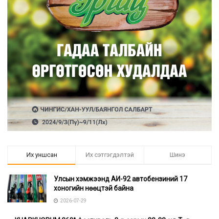
Их уншсан
Их сэтгэгдэлтэй
Шинэ
Улсын хэмжээнд АИ-92 автобензиний 17
хоногийн нөөцтэй байна
2026-07-29