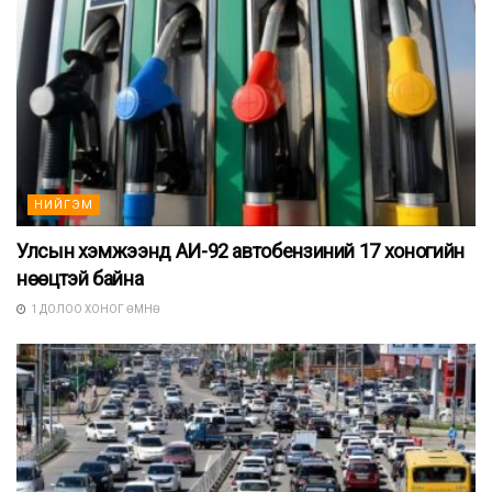
НИЙГЭМ
Улсын хэмжээнд АИ-92 автобензиний 17 хоногийн
нөөцтэй байна
1 ДОЛОО ХОНОГ ӨМНӨ