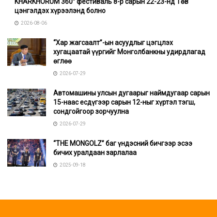
KHARKHORUM 360° фестиваль 8-р сарын 22-23-нд Төв
цэнгэлдэх хүрээлэнд болно
2026-08-06
“Хар жагсаалт”-ын асуудлыг цэгцлэх
хугацаатай үүргийг Монголбанкны удирдлагад
өглөө
2026-07-29
Автомашины улсын дугаарыг наймдугаар сарын
15-наас есдүгээр сарын 12-ныг хүртэл тэгш,
сондгойгоор зорчуулна
2026-07-29
“THE MONGOLZ” баг үндэсний бичгээр эсээ
бичих уралдаан зарлалаа
2025-09-18