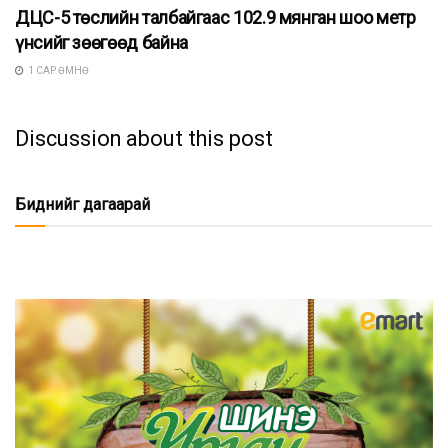
ДЦС-5 төслийн талбайгаас 102.9 мянган шоо метр
үнсийг зөөгөөд байна
1 САР ӨМНӨ
Discussion about this post
Биднийг дагаарай