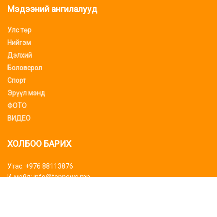
Мэдээний ангилалууд
Улс төр
Нийгэм
Дэлхий
Боловсрол
Спорт
Эрүүл мэнд
ФОТО
ВИДЕО
ХОЛБОО БАРИХ
Утас: +976 88113876
И-мэйл: info@topnews.mn
ХАЯГ БАЙРШИЛ