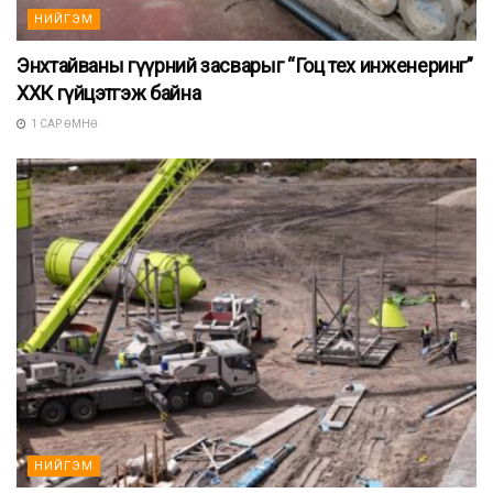
НИЙГЭМ
Энхтайваны гүүрний засварыг “Гоц тех инженеринг”
ХХК гүйцэтгэж байна
1 САР ӨМНӨ
НИЙГЭМ