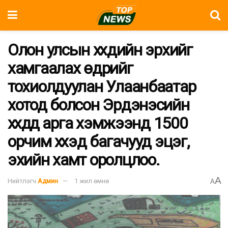
Олон улсын хүүхдийн эрхийг
хамгаалах өдрийг
тохиолдуулан Улаанбаатар
хотод болсон Эрдэнэсийн
хүүхдүүд арга хэмжээнд 1500
орчим хүүхэд багачууд эцэг,
эхийн хамт оролцлоо.
A
Нийтлэгч
Админ
1 жил өмнө
A