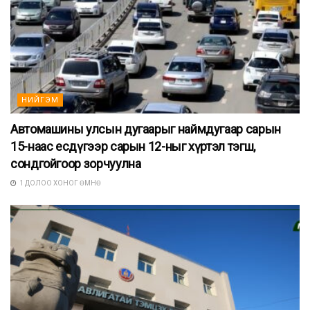
НИЙГЭМ
Автомашины улсын дугаарыг наймдугаар сарын
15-наас есдүгээр сарын 12-ныг хүртэл тэгш,
сондгойгоор зорчуулна
1 ДОЛОО ХОНОГ ӨМНӨ