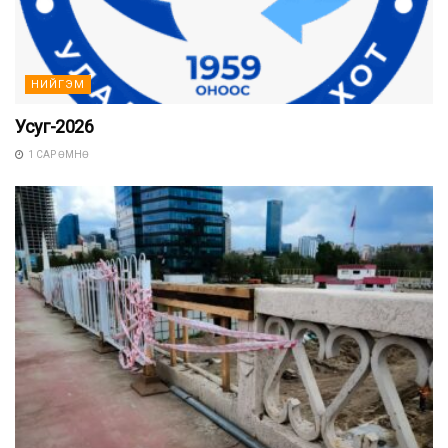
НИЙГЭМ
Усуг-2026
1 САР ӨМНӨ