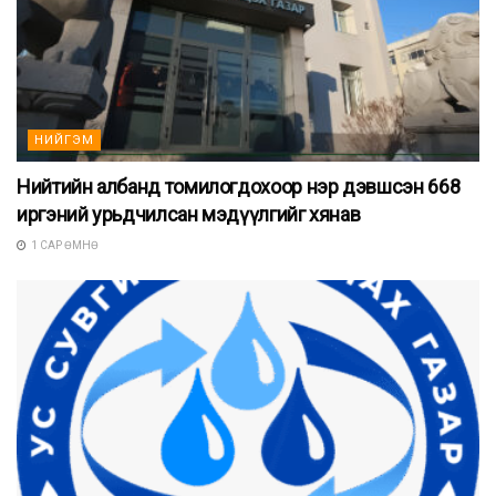
НИЙГЭМ
Нийтийн албанд томилогдохоор нэр дэвшсэн 668
иргэний урьдчилсан мэдүүлгийг хянав
1 САР ӨМНӨ