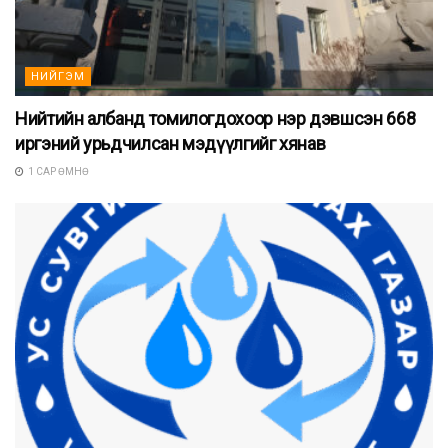
НИЙГЭМ
Нийтийн албанд томилогдохоор нэр дэвшсэн 668
иргэний урьдчилсан мэдүүлгийг хянав
1 САР ӨМНӨ