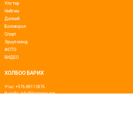
Улс төр
Нийгэм
Дэлхий
Боловсрол
Спорт
Эрүүл мэнд
ФОТО
ВИДЕО
ХОЛБОО БАРИХ
Утас: +976 88113876
И-мэйл: info@topnews.mn
ХАЯГ БАЙРШИЛ
Bluemon tower