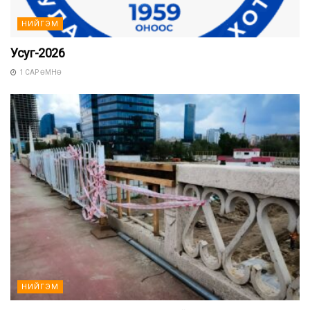
НИЙГЭМ
Усуг-2026
1 САР ӨМНӨ
НИЙГЭМ