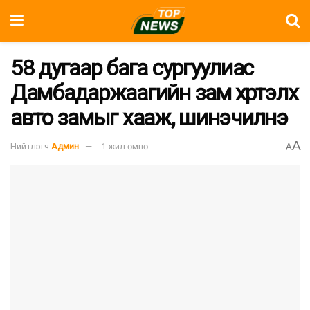
58 дугаар бага сургуулиас
Дамбадаржаагийн зам хүртэлх
авто замыг хааж, шинэчилнэ
A
Нийтлэгч
Админ
1 жил өмнө
A