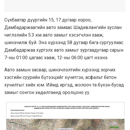
Сүхбаатар дүүргийн 15, 17 дугаар хороо,
Дамбадаржаагийн авто замаас Шадивлангийн зуслан
чиглэлийн 5.3 км авто замыг хэсэгчлэн хааж,
шинэчилж буй. Энэ хүрээнд 58 дугаар бага сургуулиас
Дамбадаржаа хүртэлх авто замыг зургаадугаар сарын
7-ны 01:00 цагаас хааж, 12-ны 06:00 цагт нээнэ.
Авто замын засвар, шинэчлэлтийн хүрээнд зорчих
хэсгийн суурийн бүтээцийг хүчитгэх, асфальт бетон
хучилтыг хийх юм. Иймд иргэд, жолооч та бүхэн бусад
замыг сонгон хөдөлгөөнд оролцоно уу.