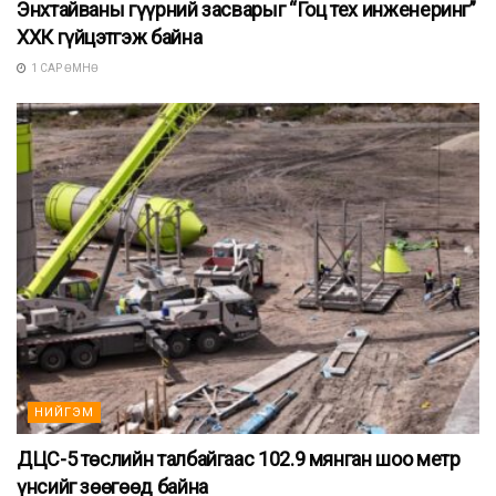
Энхтайваны гүүрний засварыг “Гоц тех инженеринг”
ХХК гүйцэтгэж байна
1 САР ӨМНӨ
НИЙГЭМ
ДЦС-5 төслийн талбайгаас 102.9 мянган шоо метр
үнсийг зөөгөөд байна