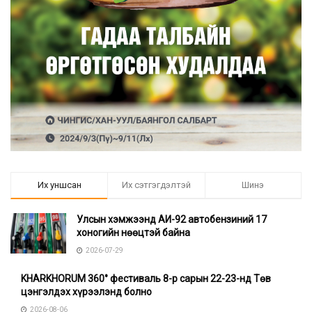
Их уншсан
Их сэтгэгдэлтэй
Шинэ
Улсын хэмжээнд АИ-92 автобензиний 17
хоногийн нөөцтэй байна
2026-07-29
KHARKHORUM 360° фестиваль 8-р сарын 22-23-нд Төв
цэнгэлдэх хүрээлэнд болно
2026-08-06