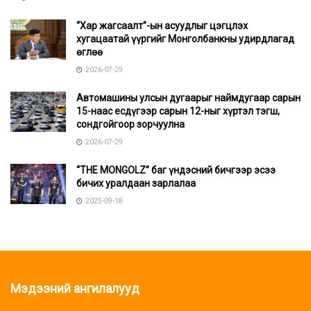
“Хар жагсаалт”-ын асуудлыг цэгцлэх
хугацаатай үүргийг Монголбанкны удирдлагад
өглөө
2026-07-29
Автомашины улсын дугаарыг наймдугаар сарын
15-наас есдүгээр сарын 12-ныг хүртэл тэгш,
сондгойгоор зорчуулна
2026-07-29
“THE MONGOLZ” баг үндэсний бичгээр эсээ
бичих уралдаан зарлалаа
2025-09-18
Мэдээний ангилалууд