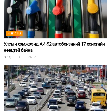
НИЙГЭМ
Улсын хэмжээнд АИ-92 автобензиний 17 хоногийн
нөөцтэй байна
1 ДОЛОО ХОНОГ ӨМНӨ