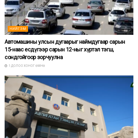
НИЙГЭМ
Автомашины улсын дугаарыг наймдугаар сарын
15-наас есдүгээр сарын 12-ныг хүртэл тэгш,
сондгойгоор зорчуулна
1 ДОЛОО ХОНОГ ӨМНӨ