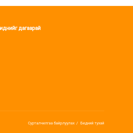
иднийг дагаарай
Сурталчилгаа байрлуулах
Бидний тухай