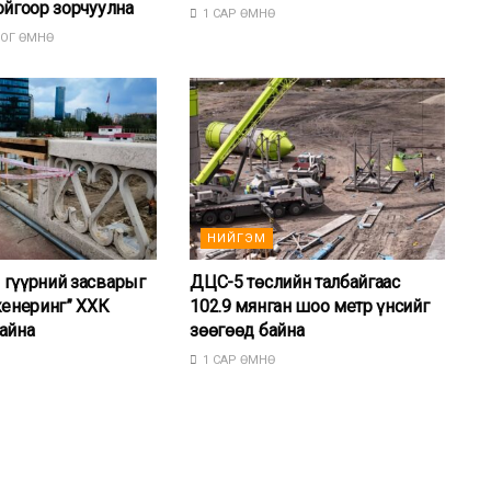
ойгоор зорчуулна
1 САР ӨМНӨ
ОГ ӨМНӨ
НИЙГЭМ
 гүүрний засварыг
ДЦС-5 төслийн талбайгаас
женеринг” ХХК
102.9 мянган шоо метр үнсийг
айна
зөөгөөд байна
1 САР ӨМНӨ