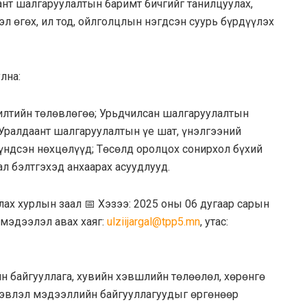
ант шалгаруулалтын баримт бичгийг танилцуулах,
л өгөх, ил тод, ойлголцлын нэгдсэн суурь бүрдүүлэх
лна:
жилтийн төлөвлөгөө; Урьдчилсан шалгаруулалтын
 Уралдаант шалгаруулалтын үе шат, үнэлгээний
 үндсэн нөхцөлүүд; Төсөлд оролцох сонирхол бүхий
л бэлтгэхэд анхаарах асуудлууд.
лах хурлын заал 📅 Хэзээ: 2025 оны 06 дугаар сарын
 мэдээлэл авах хаяг:
ulziijargal@tpp5.mn
, утас:
н байгууллага, хувийн хэвшлийн төлөөлөл, хөрөнгө
 хэвлэл мэдээллийн байгууллагуудыг өргөнөөр