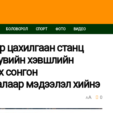
БОЛОВСРОЛ
СПОРТ
ФОТО
ВИДЕО
р цахилгаан станц
хувийн хэвшлийн
х сонгон
алаар мэдээлэл хийнэ
A
0
A