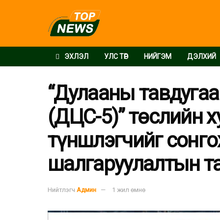
ЭХЛЭЛ
УЛС ТӨР
НИЙГЭМ
ДЭЛХИЙ
“Дулааны тавдугаа
(ДЦС-5)” төслийн 
түншлэгчийг сонго
шалгаруулалтын т
Нийтлэгч
Админ
1 жил өмнө