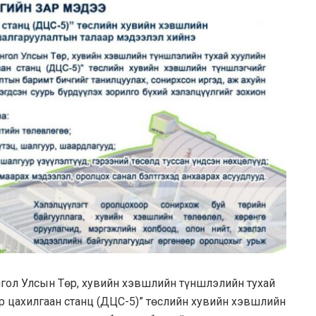
гол Улсын Төр, хувийн хэвшлийн түншлэлийн тухай
р цахилгаан станц (ДЦС-5)” төслийн хувийн хэвшлийн