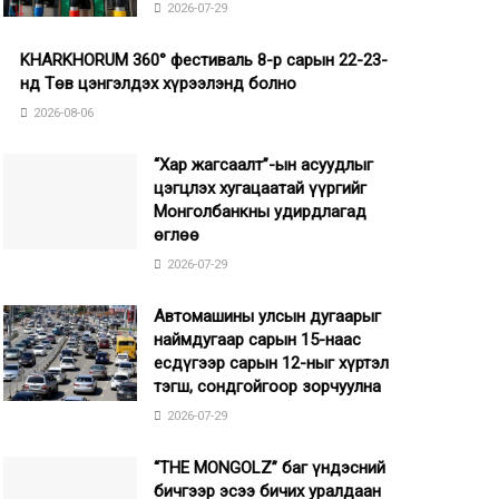
2026-07-29
KHARKHORUM 360° фестиваль 8-р сарын 22-23-
нд Төв цэнгэлдэх хүрээлэнд болно
2026-08-06
“Хар жагсаалт”-ын асуудлыг
цэгцлэх хугацаатай үүргийг
Монголбанкны удирдлагад
өглөө
2026-07-29
Автомашины улсын дугаарыг
наймдугаар сарын 15-наас
есдүгээр сарын 12-ныг хүртэл
тэгш, сондгойгоор зорчуулна
2026-07-29
“THE MONGOLZ” баг үндэсний
бичгээр эсээ бичих уралдаан