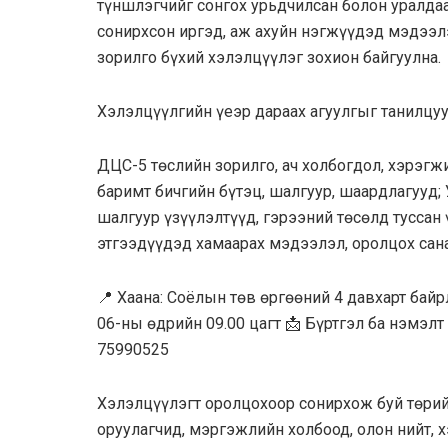
түншлэгчийг сонгох урьдчилсан болон уралда
сонирхсон иргэд, аж ахуйн нэгжүүдэд мэдээлэ
зорилго бүхий хэлэлцүүлэг зохион байгуулна.
Хэлэлцүүлгийн үеэр дараах агуулгыг танилцуу
ДЦС-5 төслийн зорилго, ач холбогдол, хэрэг
баримт бичгийн бүтэц, шалгуур, шаардлагууд;
шалгуур үзүүлэлтүүд, гэрээний төсөлд туссан
этгээдүүдэд хамаарах мэдээлэл, оролцох сана
📍 Хаана: Соёлын төв өргөөний 4 давхарт байр
06-ны өдрийн 09.00 цагт 📩 Бүртгэл ба нэмэлт
75990525
Хэлэлцүүлэгт оролцохоор сонирхож буй төрий
оруулагчид, мэргэжлийн холбоод, олон нийт,