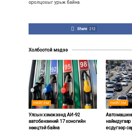
оролцохыг урьж байна.
Share
212
Холбоотой мэдээ
НИЙГЭМ
НИЙГЭМ
Улсын хэмжээнд АИ-92
Автомашины
автобензиний 17 хоногийн
наймдугаар 
нөөцтэй байна
есдүгээр са