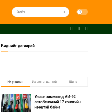
Биднийг дагаарай
Их уншсан
Их сэтгэгдэлтэй
Шинэ
Улсын хэмжээнд АИ-92
автобензиний 17 хоногийн
нөөцтэй байна