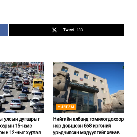
Tweet
133
НИЙГЭМ
 улсын дугаарыг
Нийтийн албанд томилогдохоор
сарын 15-наас
нэр дэвшсэн 668 иргэний
рын 12-ныг хүртэл
урьдчилсан мэдүүлгийг хянав