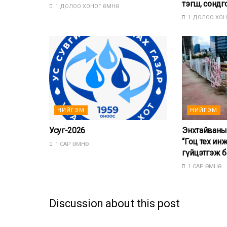
тэгш, сондг
1 ДОЛОО ХОНОГ ӨМНӨ
1 ДОЛОО ХОН
НИЙГЭМ
НИЙГЭМ
Усуг-2026
Энхтайваны
“Гоц тех ин
1 САР ӨМНӨ
гүйцэтгэж б
1 САР ӨМНӨ
Discussion about this post