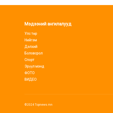
Мэдээний ангилалууд
Улс төр
Нийгэм
Дэлхий
Боловсрол
Спорт
Эрүүл мэнд
ФОТО
ВИДЕО
©2024 Topnews.mn