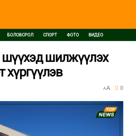
БОЛОВСРОЛ
СПОРТ
ФОТО
ВИДЕО
г шүүхэд шилжүүлэх
т хүргүүлэв
A
0
A