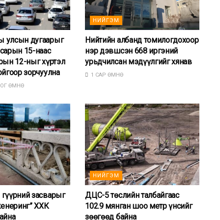
НИЙГЭМ
 улсын дугаарыг
Нийтийн албанд томилогдохоор
сарын 15-наас
нэр дэвшсэн 668 иргэний
рын 12-ныг хүртэл
урьдчилсан мэдүүлгийг хянав
ойгоор зорчуулна
1 САР ӨМНӨ
ОГ ӨМНӨ
НИЙГЭМ
 гүүрний засварыг
ДЦС-5 төслийн талбайгаас
женеринг” ХХК
102.9 мянган шоо метр үнсийг
айна
зөөгөөд байна