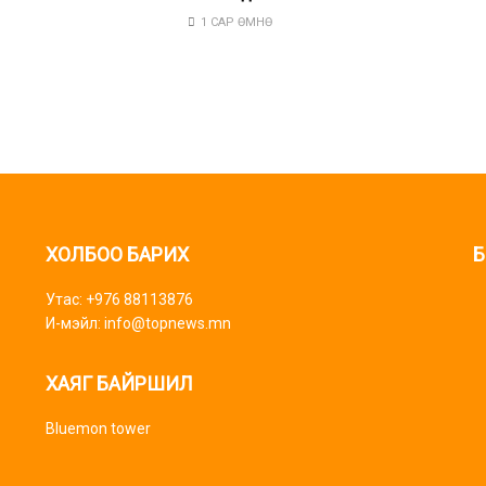
1 САР ӨМНӨ
ХОЛБОО БАРИХ
Б
Утас: +976 88113876
И-мэйл: info@topnews.mn
ХАЯГ БАЙРШИЛ
Bluemon tower