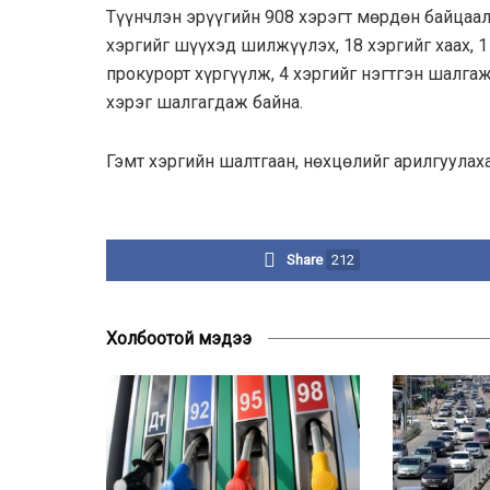
Түүнчлэн эрүүгийн 908 хэрэгт мөрдөн байцаал
хэргийг шүүхэд шилжүүлэх, 18 хэргийг хаах, 
прокурорт хүргүүлж, 4 хэргийг нэгтгэн шалга
хэрэг шалгагдаж байна.
Гэмт хэргийн шалтгаан, нөхцөлийг арилгуулах
Share
212
Холбоотой мэдээ