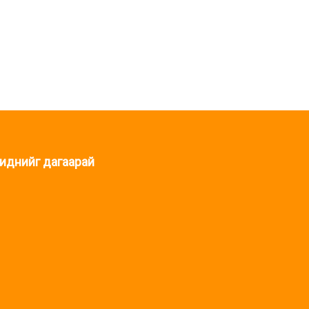
иднийг дагаарай