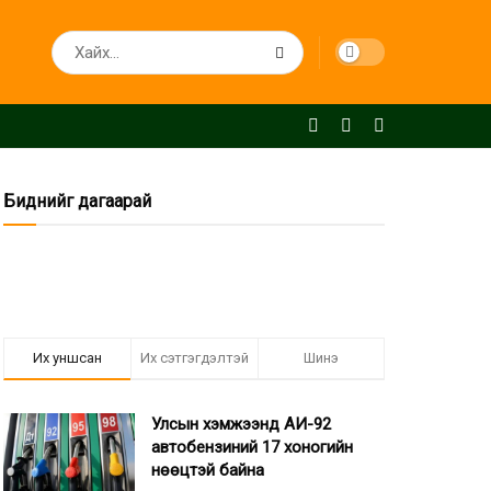
Биднийг дагаарай
Их уншсан
Их сэтгэгдэлтэй
Шинэ
Улсын хэмжээнд АИ-92
автобензиний 17 хоногийн
нөөцтэй байна