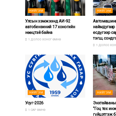
НИЙГЭМ
НИЙГЭМ
Улсын хэмжээнд АИ-92
Автомашины
автобензиний 17 хоногийн
наймдугаар 
нөөцтэй байна
есдүгээр са
тэгш, сондг
1 ДОЛОО ХОНОГ ӨМНӨ
1 ДОЛОО ХОН
НИЙГЭМ
НИЙГЭМ
Усуг-2026
Энхтайваны
“Гоц тех ин
1 САР ӨМНӨ
гүйцэтгэж б