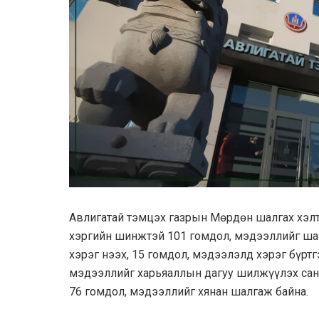
Авлигатай тэмцэх газрын Мөрдөн шалгах хэлт
хэргийн шинжтэй 101 гомдол, мэдээллийг шал
хэрэг нээх, 15 гомдол, мэдээлэлд хэрэг бүртг
мэдээллийг харьяаллын дагуу шилжүүлэх сан
76 гомдол, мэдээллийг хянан шалгаж байна.