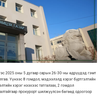
эс 2025 оны 5 дугаар сарын 26-30-ны өдрүүдэд гэмт
гав. Үүнээс 8 гомдол, мэдээлэлд хэрэг бүртгэлтийн
элтийн хэрэг нээхээс татгалзах, 2 гомдол
алтайгаар прокурорт шилжүүлсэн бөгөөд одоогоор