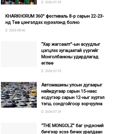
2026-07-29
KHARKHORUM 360° фестиваль 8-р сарын 22-23-
нд Төв цэнгэлдэх хүрээлэнд болно
2026-08-06
“Хар жагсаалт”-ын асуудлыг
цэгцлэх хугацаатай үүргийг
Монголбанкны удирдлагад
өглөө
2026-07-29
Автомашины улсын дугаарыг
наймдугаар сарын 15-наас
есдүгээр сарын 12-ныг хүртэл
тэгш, сондгойгоор зорчуулна
2026-07-29
“THE MONGOLZ” баг үндэсний
бичгээр эсээ бичих уралдаан