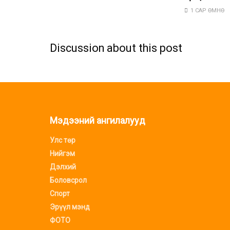
1 САР ӨМНӨ
Discussion about this post
Мэдээний ангилалууд
Улс төр
Нийгэм
Дэлхий
Боловсрол
Спорт
Эрүүл мэнд
ФОТО