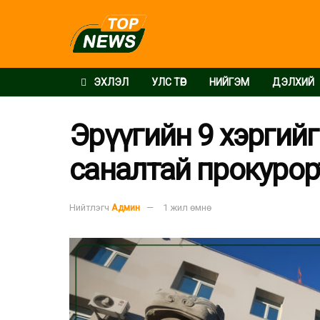
ЭХЛЭЛ
УЛС ТӨР
НИЙГЭМ
ДЭЛХИЙ
Эрүүгийн 9 хэргий
саналтай прокурор
Нийтлэгч
Админ
1 жил өмнө