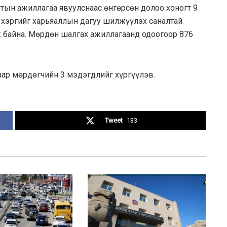
тын ажиллагаа явуулснаас өнгөрсөн долоо хоногт 9
1 хэргийг харьяаллын дагуу шилжүүлэх саналтай
ж байна. Мөрдөн шалгах ажиллагаанд одоогоор 876
аар мөрдөгчийн 3 мэдэгдлийг хүргүүлэв.
Tweet
133