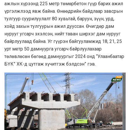
ажлын хүрээнд 225 метр төмөрбетон гүүр барих ажил
үргэлжлээд явж байна. Өнөөдрийн байдлаар завсрын
тулгуур суурилуулалт 80 хувьтай, баруун, зүүн, урд,
хойд захын тулгуурын ажил дууссан. Өчигдөр дам
нурууг угсарч эхэлсэн, нийт таван ширхэг дам нурууг
байрлуулаад байна. Уг гүүрэн байгууламжид 18, 21, 25
урт метр 50 дамнуурга угсарч байрлуулахаар
төлөвлөсөн бөгөөд дамнуургыг 2024 онд “Улаанбаатар
БҮК” ХК-д цутгаж хүчитгэж бэлдсэн” гэв.