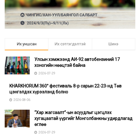
Их уншсан
Их сэтгэгдэлтэй
Шинэ
Улсын хэмжээнд АИ-92 автобензиний 17
хоногийн нөөцтэй байна
2026-07-29
KHARKHORUM 360° фестиваль 8-р сарын 22-23-нд Төв
цэнгэлдэх хүрээлэнд болно
2026-08-06
“Хар жагсаалт”-ын асуудлыг цэгцлэх
хугацаатай үүргийг Монголбанкны удирдлагад
өглөө
2026-07-29