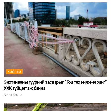
НИЙГЭМ
Энхтайваны гүүрний засварыг “Гоц тех инженеринг”
ХХК гүйцэтгэж байна
1 САР ӨМНӨ