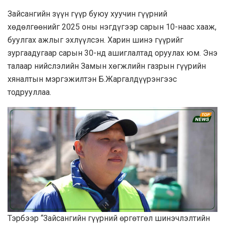
Зайсангийн зүүн гүүр буюу хуучин гүүрний
хөдөлгөөнийг 2025 оны нэгдүгээр сарын 10-наас хааж,
буулгах ажлыг эхлүүлсэн. Харин шинэ гүүрийг
зургаадугаар сарын 30-нд ашиглалтад оруулах юм. Энэ
талаар нийслэлийн Замын хөгжлийн газрын гүүрийн
хяналтын мэргэжилтэн Б.Жаргалдүүрэнгээс
тодрууллаа.
Тэрбээр “Зайсангийн гүүрний өргөтгөл шинэчлэлтийн