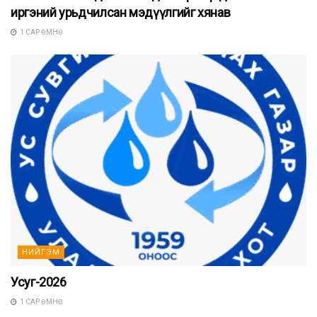
иргэний урьдчилсан мэдүүлгийг хянав
1 САР ӨМНӨ
НИЙГЭМ
Усуг-2026
1 САР ӨМНӨ