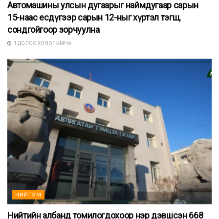
Автомашины улсын дугаарыг наймдугаар сарын
15-наас есдүгээр сарын 12-ныг хүртэл тэгш,
сондгойгоор зорчуулна
1 ДОЛОО ХОНОГ ӨМНӨ
НИЙГЭМ
Нийтийн албанд томилогдохоор нэр дэвшсэн 668