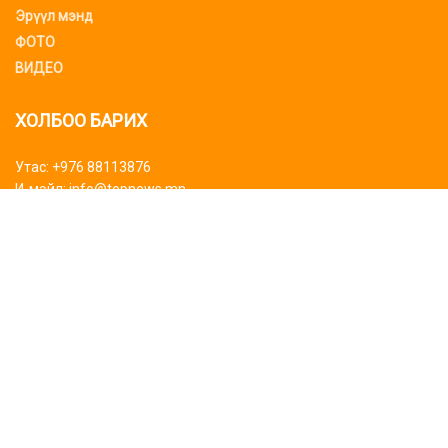
Эрүүл мэнд
ФОТО
ВИДЕО
ХОЛБОО БАРИХ
Утас: +976 88113876
И-мэйл: info@topnews.mn
ХАЯГ БАЙРШИЛ
Bluemon tower
Биднийг дагаарай