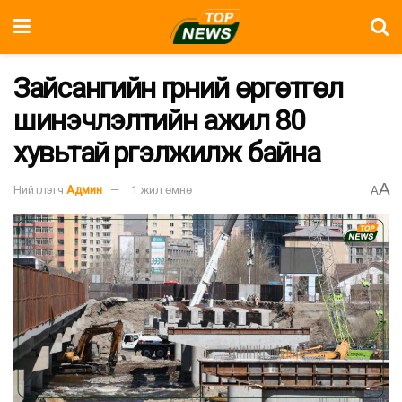
Зайсангийн гүүрний өргөтгөл
шинэчлэлтийн ажил 80
хувьтай үргэлжилж байна
A
Нийтлэгч
Админ
1 жил өмнө
A