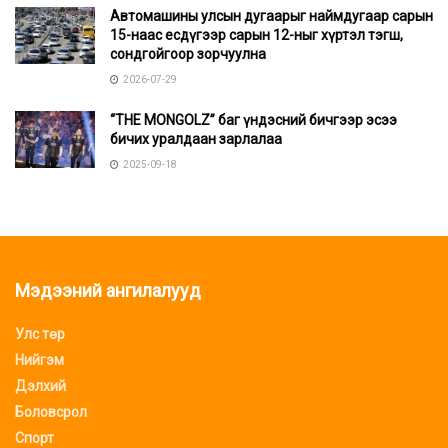
Автомашины улсын дугаарыг наймдугаар сарын
15-наас есдүгээр сарын 12-ныг хүртэл тэгш,
сондгойгоор зорчуулна
2026-07-29
“THE MONGOLZ” баг үндэсний бичгээр эсээ
бичих уралдаан зарлалаа
2025-09-18
Мэдээний ангилалууд
Улс төр
Нийгэм
Дэлхий
Боловсрол
Спорт