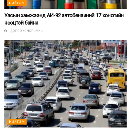
НИЙГЭМ
Улсын хэмжээнд АИ-92 автобензиний 17 хоногийн
нөөцтэй байна
1 ДОЛОО ХОНОГ ӨМНӨ
НИЙГЭМ