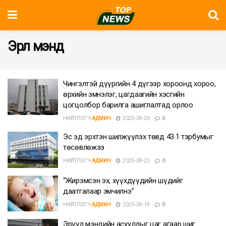
Эрүүл мэнд
Чингэлтэй дүүргийн 4 дүгээр хороонд хороо,
өрхийн эмнэлэг, цагдаагийн хэсгийн
цогцолбор барилга ашиглалтад орлоо
НИЙТЛЭГЧ
АДМИН
2025-09-26
0
Эс эд эрхтэн шилжүүлэх төвд 43.1 тэрбумыг
төсөвлөжээ
НИЙТЛЭГЧ
АДМИН
2025-09-22
0
“Жирэмсэн эх, хүүхдүүдийн шүдийг
даатгалаар эмчилнэ”
НИЙТЛЭГЧ
АДМИН
2025-09-19
0
Эрүүл мэндийн асуудлыг цаг агаар шиг