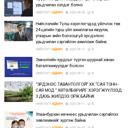
урьдчилан хэлдэг болно
НИЙТЛЭГЧ
АДМИН
2025-09-18
0
Нийслэлийн Түлш хэрэглэгчдэд үйлчлэх төв
24 цагийн турш үйл ажиллагаа явуулж,
угаарын хийн болзошгүй эрсдэлээс
урьдчилан сэргийлэн ажиллаж байна
НИЙТЛЭГЧ
АДМИН
2025-09-17
0
Эмнэлгийн хуудсыг түргэн шуурхай хянан
баталгаажуулдаг болсон
НИЙТЛЭГЧ
АДМИН
2025-09-11
0
“ЭРДЭНЭС ТАВАНТОЛГОЙ” ХК “САЯ ТОНН-
САЯ МОД ” ХӨТӨЛБӨРИЙГ ХЭРЭГЖҮҮЛЭЭД
3 ДАХЬ ЖИЛДЭЭ ОРЖ БАЙНА
НИЙТЛЭГЧ
АДМИН
2025-09-11
0
Улаанбурхан өвчнөөс урьдчилан сэргийлэх
зөвлөмжийг хүргэж байна
НИЙТЛЭГЧ
АДМИН
2025-06-03
0