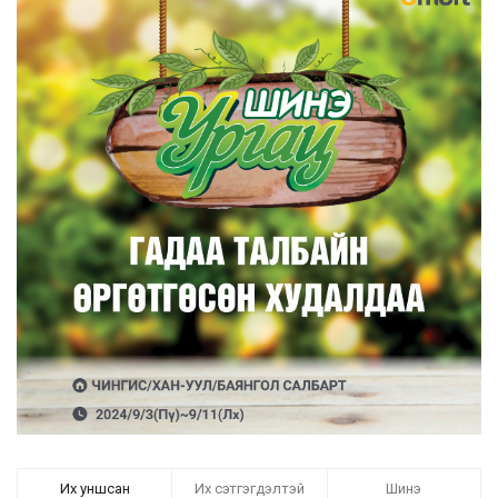
Их уншсан
Их сэтгэгдэлтэй
Шинэ