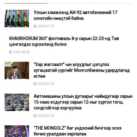
Улсын хэмжээнд АИ-92 автобензиний 17
хоногийн нөөцтэй байна
2026-07-29
KHARKHORUM 360° фестиваль 8-р сарын 22-23-нд Төв
цэнгэлдэх хүрээлэнд болно
2026-08-06
“Хар жагсаалт”-ын асуудлыг цэгцлэх
хугацаатай үүргийг Монголбанкны удирдлагад
өглөө
2026-07-29
Автомашины улсын дугаарыг наймдугаар сарын
15-наас есдүгээр сарын 12-ныг хүртэл тэгш,
сондгойгоор зорчуулна
2026-07-29
“THE MONGOLZ” баг үндэсний бичгээр эсээ
бичих уралдаан зарлалаа