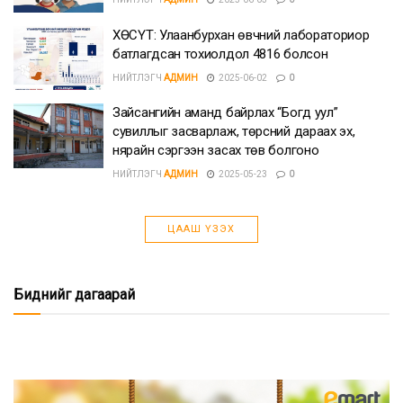
ХӨСҮТ: Улаанбурхан өвчний лабораториор
батлагдсан тохиолдол 4816 болсон
НИЙТЛЭГЧ
АДМИН
2025-06-02
0
Зайсангийн аманд байрлах “Богд уул”
сувиллыг засварлаж, төрсний дараах эх,
нярайн сэргээн засах төв болгоно
НИЙТЛЭГЧ
АДМИН
2025-05-23
0
ЦААШ ҮЗЭХ
Биднийг дагаарай