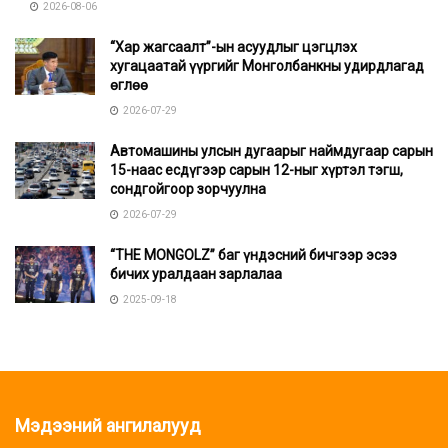
2026-08-06
“Хар жагсаалт”-ын асуудлыг цэгцлэх
хугацаатай үүргийг Монголбанкны удирдлагад
өглөө
2026-07-29
Автомашины улсын дугаарыг наймдугаар сарын
15-наас есдүгээр сарын 12-ныг хүртэл тэгш,
сондгойгоор зорчуулна
2026-07-29
“THE MONGOLZ” баг үндэсний бичгээр эсээ
бичих уралдаан зарлалаа
2025-09-18
Мэдээний ангилалууд