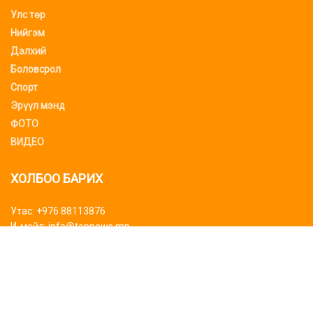
Улс төр
Нийгэм
Дэлхий
Боловсрол
Спорт
Эрүүл мэнд
ФОТО
ВИДЕО
ХОЛБОО БАРИХ
Утас: +976 88113876
И-мэйл: info@topnews.mn
ХАЯГ БАЙРШИЛ
Bluemon tower