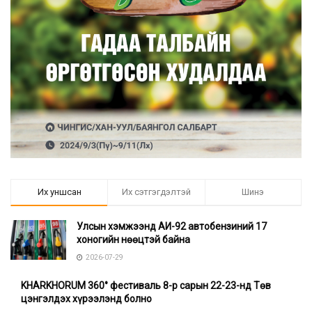
Их уншсан
Их сэтгэгдэлтэй
Шинэ
Улсын хэмжээнд АИ-92 автобензиний 17
хоногийн нөөцтэй байна
2026-07-29
KHARKHORUM 360° фестиваль 8-р сарын 22-23-нд Төв
цэнгэлдэх хүрээлэнд болно