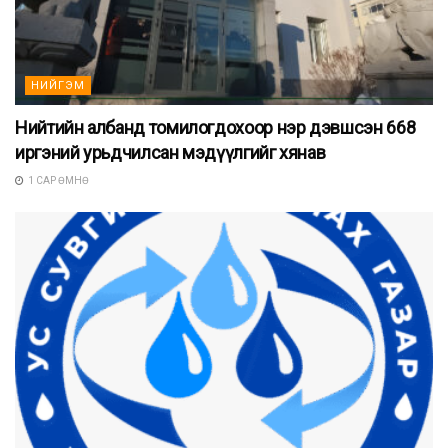
НИЙГЭМ
Нийтийн албанд томилогдохоор нэр дэвшсэн 668
иргэний урьдчилсан мэдүүлгийг хянав
1 САР ӨМНӨ