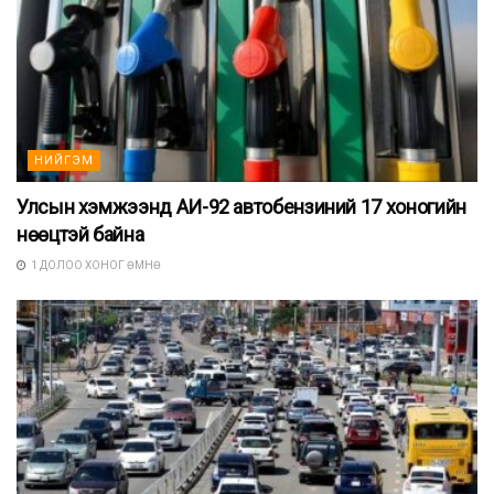
НИЙГЭМ
Улсын хэмжээнд АИ-92 автобензиний 17 хоногийн
нөөцтэй байна
1 ДОЛОО ХОНОГ ӨМНӨ