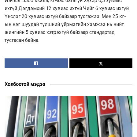
Илчлэг 5500 ккалл/кг-аас багагүй Хүхэр 0,5 хувиас
ихгүй Дэгдэмхий 12 хувиас ихгүй Чийг 6 хувиас ихгүй
Үнслэг 20 хувиас ихгүй байхаар тусгажээ. Мөн 25 кг-
ын нэг шуудай түлшний үйрмэгийн хэмжээ нь нийт
жингийн 5 хувиас хэтрэхгүй байхаар стандартад
тусгасан байна.
Холбоотой мэдээ