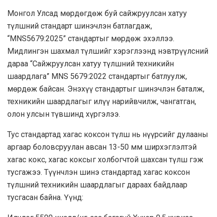
Монгол Улсад мөрдөгдөж буй сайжруулсан хатуу
түлшний стандарт шинэчлэн батлагдаж,
“MNS5679:2025” стандартыг мөрдөж эхэллээ.
Мидлингэн шахмал түлшийг хэрэглээнд нэвтрүүлсний
дараа “Сайжруулсан хатуу түлшний техникийн
шаардлага” MNS 5679:2022 стандартыг батлуулж,
мөрдөж байсан. Энэхүү стандартыг шинэчлэн баталж,
техникийн шаардлагыг илүү нарийвчилж, чангатган,
олон улсын түвшинд хүргэлээ.
Тус стандартад хагас коксон түлш нь нүүрсийг дулааны
аргаар боловсруулан авсан 13-50 мм ширхэглэлтэй
хагас кокс, хагас коксыг холбогчтой шахсан түлш гэж
тусгажээ. Түүнчлэн шинэ стандартад хагас коксон
түлшний техникийн шаардлагыг дараах байдлаар
тусгасан байна. Үүнд: