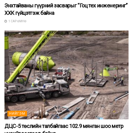
Энхтайваны гүүрний засварыг “Гоц тех инженеринг”
ХХК гүйцэтгэж байна
1 САР ӨМНӨ
НИЙГЭМ
ДЦС-5 төслийн талбайгаас 102.9 мянган шоо метр