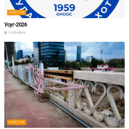
НИЙГЭМ
Усуг-2026
1 САР ӨМНӨ
НИЙГЭМ