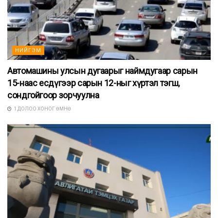
НИЙГЭМ
Автомашины улсын дугаарыг наймдугаар сарын
15-наас есдүгээр сарын 12-ныг хүртэл тэгш,
сондгойгоор зорчуулна
1 ДОЛОО ХОНОГ ӨМНӨ