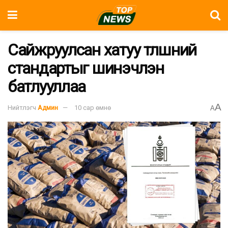
Сайжруулсан хатуу түлшний
стандартыг шинэчлэн
батлууллаа
A
Нийтлэгч
Админ
10 сар өмнө
A