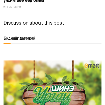
үнсийг зөөгөөд байна
1 САР ӨМНӨ
Discussion about this post
Биднийг дагаарай