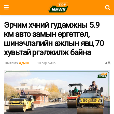
Эрчим хүчний гудамжны 5.9
км авто замын өргөтгөл,
шинэчлэлийн ажлын явц 70
хувьтай үргэлжилж байна
A
Нийтлэгч
Админ
10 сар өмнө
A