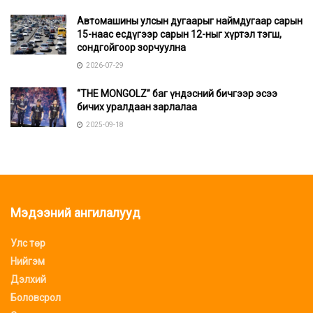
Автомашины улсын дугаарыг наймдугаар сарын
15-наас есдүгээр сарын 12-ныг хүртэл тэгш,
сондгойгоор зорчуулна
2026-07-29
“THE MONGOLZ” баг үндэсний бичгээр эсээ
бичих уралдаан зарлалаа
2025-09-18
Мэдээний ангилалууд
Улс төр
Нийгэм
Дэлхий
Боловсрол