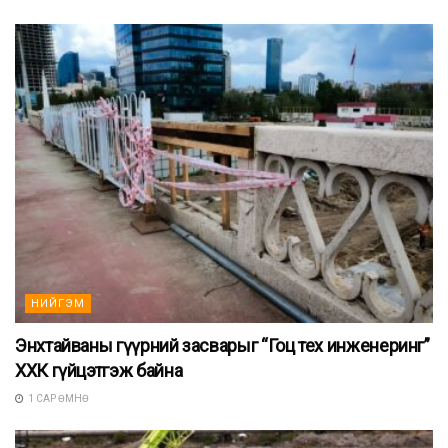
НИЙГЭМ
Энхтайваны гүүрний засварыг “Гоц тех инженеринг”
ХХК гүйцэтгэж байна
1 САР ӨМНӨ