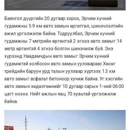
Баянгол дүүргийн 20 дугаар хороо, Эрчим хүчний
гудамжны 5.9 км авто замын өргөтгөл, шинэчлэлтийн
ажил үргэлжилж байна. Тодруулбал, Эрчим хүчний
гудамжны 7 метрийн өргөнтэй 2 эгнээ авто замыг 14
метр өргөнтэй 4 эгнээ болгон шинэчилж буй. Энэ
хүрээнд Наадамчдын авто замыг Эрчим хүчний
гудамжтай холбосон авто замын уулзвараас Хөсөг
трейдийн баруун урд талын уулзвар хүртэлх 1.3 км
авто замыг асфальт бетоноор хучиж байна. Уг хэсгийн
авто замын хөдөлгөөнийг 10 дугаар сарын 1-ний 06:00
цагт нээнэ. Нийт ажлын явц 70 хувьтай үргэлжилж
байна.