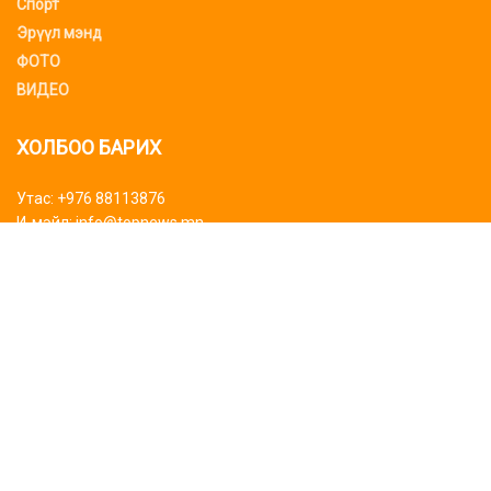
Спорт
Эрүүл мэнд
ФОТО
ВИДЕО
ХОЛБОО БАРИХ
Утас: +976 88113876
И-мэйл: info@topnews.mn
ХАЯГ БАЙРШИЛ
Bluemon tower
Биднийг дагаарай