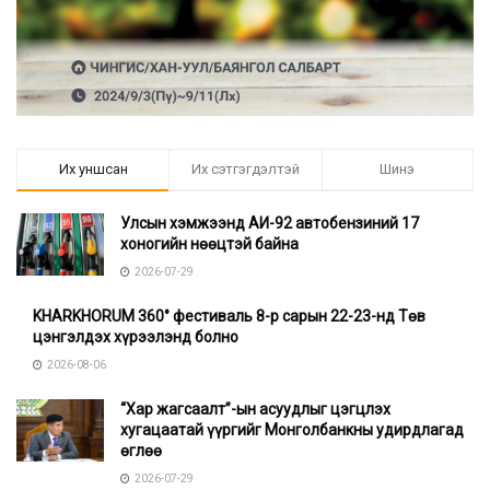
Их уншсан
Их сэтгэгдэлтэй
Шинэ
Улсын хэмжээнд АИ-92 автобензиний 17
хоногийн нөөцтэй байна
2026-07-29
KHARKHORUM 360° фестиваль 8-р сарын 22-23-нд Төв
цэнгэлдэх хүрээлэнд болно
2026-08-06
“Хар жагсаалт”-ын асуудлыг цэгцлэх
хугацаатай үүргийг Монголбанкны удирдлагад
өглөө
2026-07-29