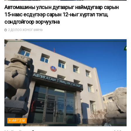
Автомашины улсын дугаарыг наймдугаар сарын
15-наас есдүгээр сарын 12-ныг хүртэл тэгш,
сондгойгоор зорчуулна
2 ДОЛОО ХОНОГ ӨМНӨ
НИЙГЭМ