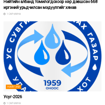
Нийтийн албанд томилогдохоор нэр дэвшсэн 668
иргэний урьдчилсан мэдүүлгийг хянав
1 САР ӨМНӨ
НИЙГЭМ
Усуг-2026
1 САР ӨМНӨ