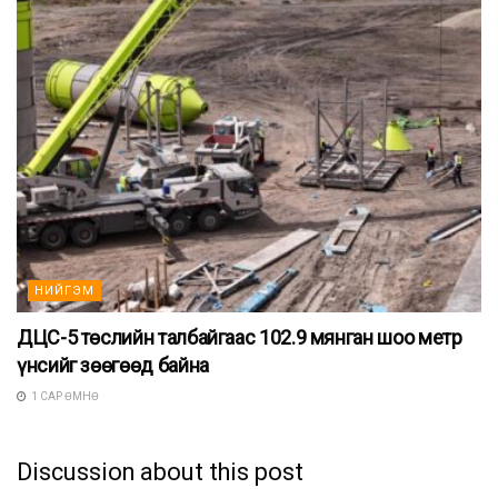
НИЙГЭМ
ДЦС-5 төслийн талбайгаас 102.9 мянган шоо метр
үнсийг зөөгөөд байна
1 САР ӨМНӨ
Discussion about this post