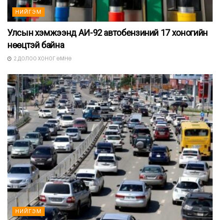
НИЙГЭМ
Улсын хэмжээнд АИ-92 автобензиний 17 хоногийн
нөөцтэй байна
2 ДОЛОО ХОНОГ ӨМНӨ
НИЙГЭМ