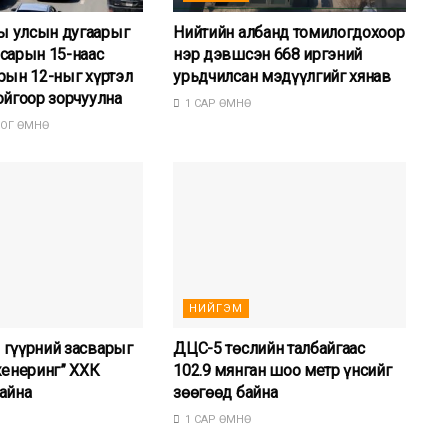
 улсын дугаарыг
Нийтийн албанд томилогдохоор
сарын 15-наас
нэр дэвшсэн 668 иргэний
рын 12-ныг хүртэл
урьдчилсан мэдүүлгийг хянав
ойгоор зорчуулна
1 САР ӨМНӨ
ОГ ӨМНӨ
НИЙГЭМ
 гүүрний засварыг
ДЦС-5 төслийн талбайгаас
женеринг” ХХК
102.9 мянган шоо метр үнсийг
айна
зөөгөөд байна
1 САР ӨМНӨ