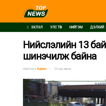
ЭХЛЭЛ
УЛС ТӨР
НИЙГЭМ
ДЭЛХИЙ
Нийслэлийн 13 ба
шинэчилж байна
Нийтлэгч
Админ
10 сар өмнө