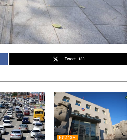
Tweet
133
НИЙГЭМ