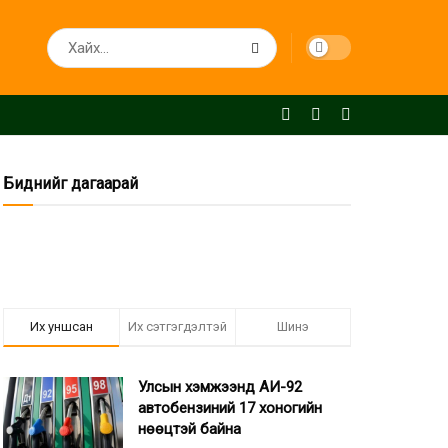
Биднийг дагаарай
Их уншсан
Их сэтгэгдэлтэй
Шинэ
Улсын хэмжээнд АИ-92
автобензиний 17 хоногийн
нөөцтэй байна