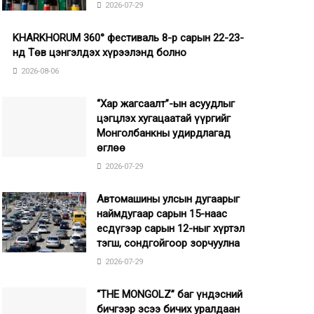
2026-07-29
KHARKHORUM 360° фестиваль 8-р сарын 22-23-
нд Төв цэнгэлдэх хүрээлэнд болно
2026-08-06
“Хар жагсаалт”-ын асуудлыг
цэгцлэх хугацаатай үүргийг
Монголбанкны удирдлагад
өглөө
2026-07-29
Автомашины улсын дугаарыг
наймдугаар сарын 15-наас
есдүгээр сарын 12-ныг хүртэл
тэгш, сондгойгоор зорчуулна
2026-07-29
“THE MONGOLZ” баг үндэсний
бичгээр эсээ бичих уралдаан