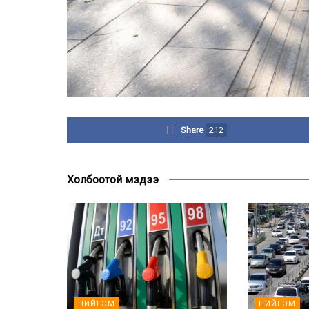
Share
212
Холбоотой мэдээ
НИЙГЭМ
НИЙГЭМ