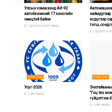
Улсын хэмжээнд АИ-92
Автомашины
автобензиний 17 хоногийн
наймдугаар 
нөөцтэй байна
есдүгээр са
тэгш, сондг
1 ДОЛОО ХОНОГ ӨМНӨ
1 ДОЛОО ХОН
НИЙГЭМ
НИЙГЭМ
Усуг-2026
Энхтайваны
“Гоц тех ин
1 САР ӨМНӨ
гүйцэтгэж б
1 САР ӨМНӨ