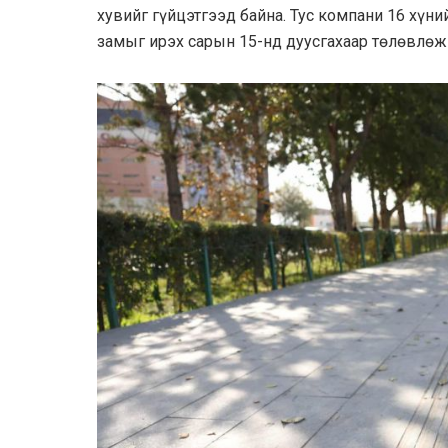
хувийг гүйцэтгээд байна. Тус компани 16 хүн
замыг ирэх сарын 15-нд дуусгахаар төлөвлөж