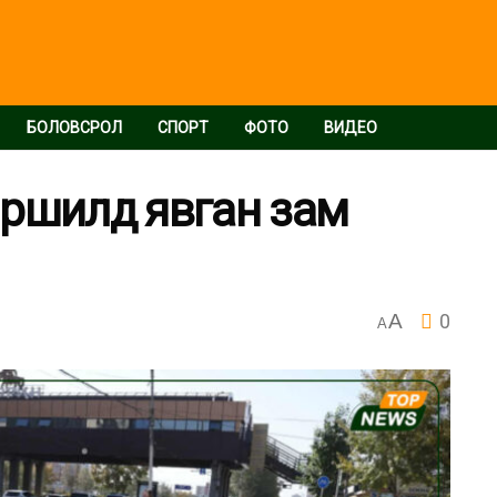
БОЛОВСРОЛ
СПОРТ
ФОТО
ВИДЕО
йршилд явган зам
A
0
A