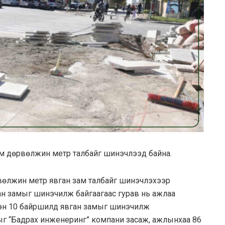
м дөрвөлжин метр талбайг шинэчлээд байна.
рвөлжин метр явган зам талбайг шинэчлэхээр
ан замыг шинэчилж байгаагаас гурав нь ажлаа
сэн 10 байршилд явган замыг шинэчилж
мыг “Бадрах инженеринг” компани засаж, ажлынхаа 86