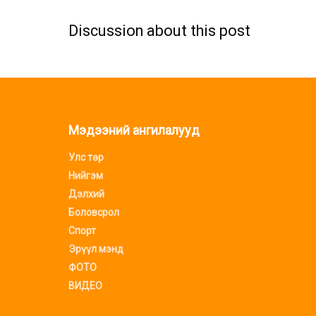
Discussion about this post
Мэдээний ангилалууд
Улс төр
Нийгэм
Дэлхий
Боловсрол
Спорт
Эрүүл мэнд
ФОТО
ВИДЕО