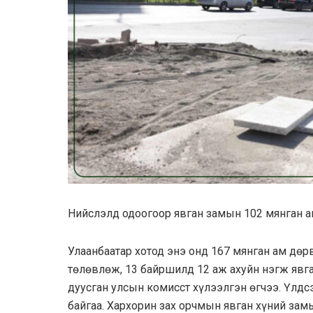
Нийслэлд одоогоор явган замын 102 мянган а
Улаанбаатар хотод энэ онд 167 мянган ам дө
төлөвлөж, 13 байршилд 12 аж ахуйн нэгж явг
дуусган улсын комисст хүлээлгэн өгчээ. Үлд
байгаа. Хархорин зах орчмын явган хүний за