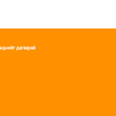
иднийг дагаарай